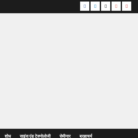
शोध
साइंस एंड टेक्नोलोजी
सेमीनार
ब्रह्मचर्य