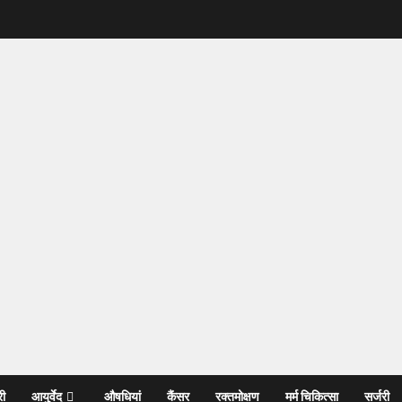
री
आयुर्वेद
औषधियां
कैंसर
रक्तमोक्षण
मर्म चिकित्सा
सर्जरी