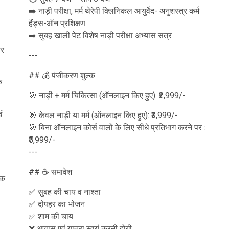
➡️ नाड़ी परीक्षा, मर्म थेरेपी क्लिनिकल आयुर्वेद- अनुशस्त्र कर्म
हैंड्स-ऑन प्रशिक्षण
➡️ सुबह खाली पेट विशेष नाड़ी परीक्षा अभ्यास सत्र
पर
---
## 💰 पंजीकरण शुल्क
े
🎯 नाड़ी + मर्म चिकित्सा (ऑनलाइन किए हुए): ₹2,999/-
ं
🎯 केवल नाड़ी या मर्म (ऑनलाइन किए हुए): ₹3,999/-
🎯 बिना ऑनलाइन कोर्स वालों के लिए सीधे प्रतिभाग करने पर :
₹5,999/-
---
## ☕ समावेश
रक
✅ सुबह की चाय व नाश्ता
✅ दोपहर का भोजन
✅ शाम की चाय
❌ आवास एवं यात्रा स्वयं करनी होगी