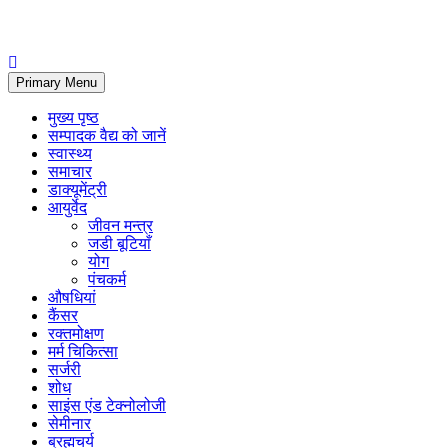
Primary Menu
मुख्य पृष्ठ
सम्पादक वैद्य को जानें
स्वास्थ्य
समाचार
डाक्यूमेंट्री
आयुर्वेद
जीवन मन्त्र
जडी बूटियाँ
योग
पंचकर्म
औषधियां
कैंसर
रक्तमोक्षण
मर्म चिकित्सा
सर्जरी
शोध
साइंस एंड टेक्नोलोजी
सेमीनार
ब्रह्मचर्य