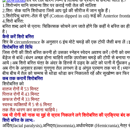
शिर पर तेल धारण निम्न 4 विधियों के प्रयोग से कराया जाता है:-
1.शिरोभ्यंग यानि सामान्य शिर पर कराई गयी तेल की मालिश
2.शिरः सेक यानि शिरोधारा जिसे आप पूर्व की सीरीज में जान चुके हैं।
3.शिरोपिचु धारण:-तेल से पूर्ण (Cotton dipped in oil) रूई को Anterior fron
4.शिरो बस्ति:
बस्ति शब्द आने से प्रायः चिकित्सक सोचने लग जाते होंगे कि कहीं ये बस्ति का
है।
कैसे करें शिरो बस्ति
शिर के circumference के अनुसार 6 इंच मोटे चमड़े की एक टोपी जैसी बना लें।
शिरोबस्ति की विधि
जिस रोगी की शिरो बस्ति करनी हो उसका स्नेहन स्वेदन अवश्य करें।रोगी को वमन
बेंड़ेज से बांधें।बंधन अच्छा होना चाहिये ताकि उपरोक्त चमड़े की टोपी से बनाया 
आये।अब शिरो बस्ति यंत्र के अंदर के हिस्से में उड़द के आंटे को पानी में गू
अब रोग के अनुसार हल्का गुनगुना तेल लगभग डे ढ अंगुल प्रमाण तक भर दें।ध्या
बीच बीच में तेल को चम्मच से थोडा थोडा कर निकालते रहें और सुखोष्ण कर फिर शिर
कब तक करायें शिरोबस्ति
शिरोबस्ति को
वातज रोगों में 53 मिनट
पित्तज रोगों में 43 मिनट
कफज रोगों में 33 मिनट
स्वस्थ व्यक्तियों में 5 से 6 मिनट
तक तैल धारण कर कराना चाहिये।
जब भी रोगी को नाक या मुहं से स्राव निकलने लगे शिरोबस्ति की प्रक्रिया बंद कर
शिरो बस्ति के लाभ:-
अर्दित(facial paralysis),अनिद्रा(insomnia),अर्धावभेदक (Hemicrania),नेत्र रोग