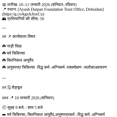
📅 तारीख: 10–11 जनवरी 2026 (शनिवार–रविवार)
📍 स्थान: [Ayush Darpan Foundation Trust Office, Dehradun]
(https://g.co/kgs/kJrsxCu)
👥 प्रतिभागियों की सीमा: 50
---
## 📌 कार्यशाला विषय
☘️ नाड़ी विद्या
☘️ मर्म चिकित्सा
☘️ क्लिनिकल आयुर्वेद
☘️ अनुशस्त्र चिकित्सा -विद्ध कर्म -अग्निकर्म -रक्तमोक्षण -जलौकाअवचरण
---
## 🗓️ शेड्यूल
### 📍 10 जनवरी 2026 (शनिवार)
🕘 सुबह 9 बजे – शाम 5 बजे
➡️ मर्म चिकित्सा, क्लिनिकल आयुर्वेद,अनुशस्त्रकर्म –विद्ध कर्म -अग्निकर्म