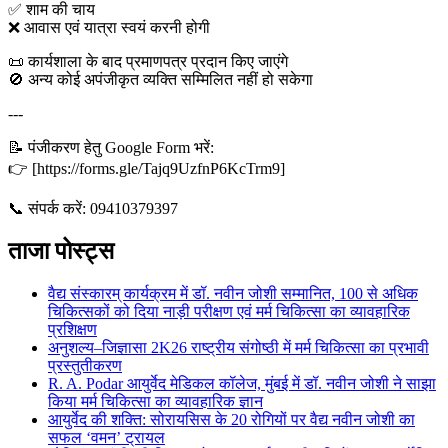
✅ शाम की चाय
❌ आवास एवं यात्रा स्वयं करनी होगी
📜 कार्यशाला के बाद प्रमाणपत्र प्रदान किए जाएंगे
🚫 अन्य कोई अपंजीकृत व्यक्ति सम्मिलित नहीं हो सकेगा
---
📝 पंजीकरण हेतु Google Form भरें:
👉 [https://forms.gle/Tajq9UzfnP6KcTrm9]
📞 संपर्क करें: 09410379397
ताजा पोस्ट्स
वैद्य संस्कारम् कार्यक्रम में डॉ. नवीन जोशी सम्मानित, 100 से अधिक
चिकित्सकों को दिया नाड़ी परीक्षण एवं मर्म चिकित्सा का व्यावहारिक
प्रशिक्षण
अनुशल्य–जिज्ञासा 2K26 राष्ट्रीय संगोष्ठी में मर्म चिकित्सा का प्रभावी
प्रस्तुतीकरण
R. A. Podar आयुर्वेद मेडिकल कॉलेज, मुंबई में डॉ. नवीन जोशी ने साझा
किया मर्म चिकित्सा का व्यावहारिक ज्ञान
आयुर्वेद की शक्ति: सोरायसिस के 20 रोगियों पर वैद्य नवीन जोशी का
सफल ‘वमन’ ट्रायल