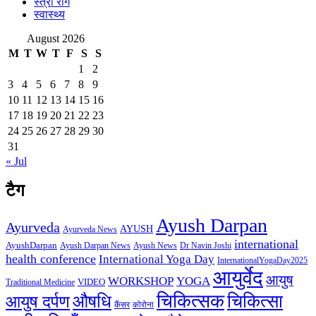
स्त्री रोग
स्वास्थ्य
August 2026
M
T
W
T
F
S
S
1
2
3
4
5
6
7
8
9
10
11
12
13
14
15
16
17
18
19
20
21
22
23
24
25
26
27
28
29
30
31
« Jul
टैग
Ayush Darpan
Ayurveda
AYUSH
Ayurveda News
international
AyushDarpan
Ayush News
Ayush Darpan News
Dr Navin Joshi
health conference
International Yoga Day
InternationalYogaDay2025
आयुर्वेद
आयुष
WORKSHOP
YOGA
VIDEO
Traditional Medicine
चिकित्सक
औषधि
चिकित्सा
आयुष दर्पण
कैंसर
कोरोना