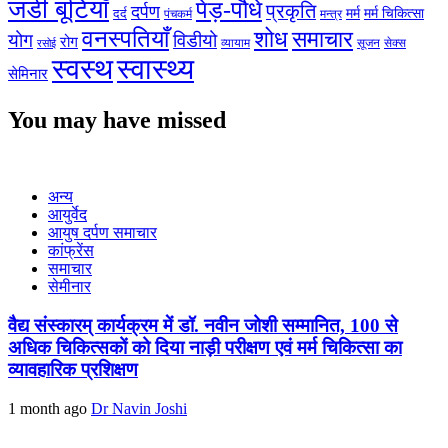
जडी बूटियाँ
पेड़-पौधे
प्रकृति
दर्पण
मर्म
मर्म चिकित्सा
दर्द
पंचकर्म
मन्त्र
वनस्पतियाँ
शोध
समाचार
योग
विडीयो
रोग
सेक्स
व्यायाम
सूजन
रसोई
स्वस्थ
स्वास्थ्य
सेमिनार
You may have missed
अन्य
आयुर्वेद
आयुष दर्पण समाचार
कांफ्रेंस
समाचार
सेमीनार
वैद्य संस्कारम् कार्यक्रम में डॉ. नवीन जोशी सम्मानित, 100 से
अधिक चिकित्सकों को दिया नाड़ी परीक्षण एवं मर्म चिकित्सा का
व्यावहारिक प्रशिक्षण
1 month ago
Dr Navin Joshi