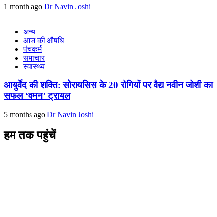
1 month ago
Dr Navin Joshi
अन्य
आज की औषधि
पंचकर्म
समाचार
स्वास्थ्य
आयुर्वेद की शक्ति: सोरायसिस के 20 रोगियों पर वैद्य नवीन जोशी का
सफल ‘वमन’ ट्रायल
5 months ago
Dr Navin Joshi
हम तक पहुंचें
L/4 C-block, Sarswati Vihar
Ajabpur Khurd,
Dehradun-248001
Uttarakhand, India
+91-9411137993
ayushdarpan@gmail.com