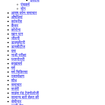
उपवास
पंचकर्म
योग
आयुष दर्पण समाचार
औषधियां
कांफ्रेंस
कैंसर
कोरोना
खान पान
जीवनी
डाक्यूमेंट्री
डायबीटीज
दमा
नाड़ी परीक्षा
प्रश्नोत्तरी
ब्रह्मचर्य
मर्म
मर्म चिकित्सा
रक्तमोक्षण
शोध
समाचार
सर्जरी
साइंस एंड टेक्नोलोजी
सामान्य बातें सेहत की
सेमीनार