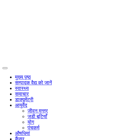
Primary
Menu
मुख्य पृष्ठ
सम्पादक वैद्य को जानें
स्वास्थ्य
समाचार
डाक्यूमेंट्री
आयुर्वेद
जीवन मन्त्र
जडी बूटियाँ
योग
पंचकर्म
औषधियां
कैंसर