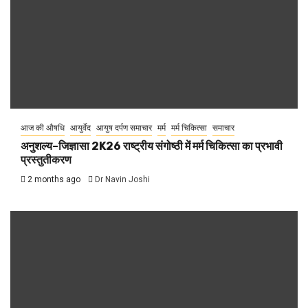
आज की औषधि
आयुर्वेद
आयुष दर्पण समाचार
मर्म
मर्म चिकित्सा
समाचार
अनुशल्य–जिज्ञासा 2K26 राष्ट्रीय संगोष्ठी में मर्म चिकित्सा का प्रभावी
प्रस्तुतीकरण
2 months ago
Dr Navin Joshi