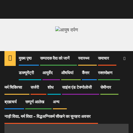
मुख्य पृष्ठ
सम्पादक वैद्य को जानें
स्वास्थ्य
समाचार
1
EXCLUSIVE
वैद्य संस्कारम् कार्यक्रम में डॉ. नवीन जोशी सम्मान
डाक्यूमेंट्री
आयुर्वेद
औषधियां
कैंसर
रक्तमोक्षण
मर्म चिकित्सा
सर्जरी
शोध
साइंस एंड टेक्नोलोजी
सेमीनार
ब्रह्मचर्य
सम्पूर्ण आलेख
अन्य
नाड़ी विद्या, मर्म विद्या – विद्धअग्निकर्म सीखने का सुनहरा अवसर