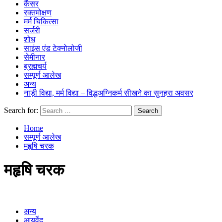
कैंसर
रक्तमोक्षण
मर्म चिकित्सा
सर्जरी
शोध
साइंस एंड टेक्नोलोजी
सेमीनार
ब्रह्मचर्य
सम्पूर्ण आलेख
अन्य
नाड़ी विद्या, मर्म विद्या – विद्धअग्निकर्म सीखने का सुनहरा अवसर
Search for:
Home
सम्पूर्ण आलेख
महृषि चरक
महृषि चरक
अन्य
आयुर्वेद