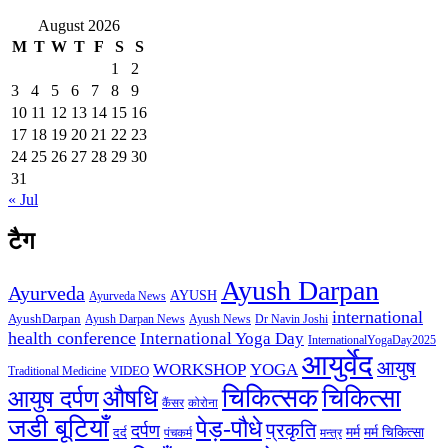
August 2026
M
T
W
T
F
S
S
1
2
3
4
5
6
7
8
9
10
11
12
13
14
15
16
17
18
19
20
21
22
23
24
25
26
27
28
29
30
31
« Jul
टैग
Ayush Darpan
Ayurveda
AYUSH
Ayurveda News
international
AyushDarpan
Ayush News
Ayush Darpan News
Dr Navin Joshi
health conference
International Yoga Day
InternationalYogaDay2025
आयुर्वेद
आयुष
WORKSHOP
YOGA
VIDEO
Traditional Medicine
चिकित्सक
औषधि
चिकित्सा
आयुष दर्पण
कैंसर
कोरोना
जडी बूटियाँ
पेड़-पौधे
प्रकृति
दर्पण
मर्म
मर्म चिकित्सा
दर्द
पंचकर्म
मन्त्र