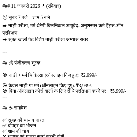
### 11 जनवरी 2026📍 (रविवार)
🕚 सुबह 7 बजे – शाम 5 बजे
➡️ नाड़ी परीक्षा, मर्म थेरेपी क्लिनिकल आयुर्वेद- अनुशस्त्र कर्म हैंड्स-ऑन
प्रशिक्षण
➡️ सुबह खाली पेट विशेष नाड़ी परीक्षा अभ्यास सत्र
---
## 💰 पंजीकरण शुल्क
🎯 नाड़ी + मर्म चिकित्सा (ऑनलाइन किए हुए): ₹2,999/-
🎯 केवल नाड़ी या मर्म (ऑनलाइन किए हुए): ₹3,999/-
🎯 बिना ऑनलाइन कोर्स वालों के लिए सीधे प्रतिभाग करने पर : ₹5,999/-
---
## ☕ समावेश
✅ सुबह की चाय व नाश्ता
✅ दोपहर का भोजन
✅ शाम की चाय
❌ आवास एवं यात्रा स्वयं करनी होगी