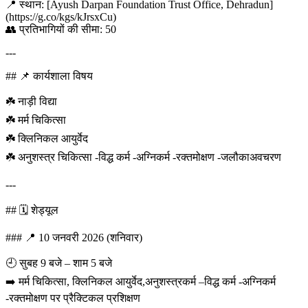
📍 स्थान: [Ayush Darpan Foundation Trust Office, Dehradun]
(https://g.co/kgs/kJrsxCu)
👥 प्रतिभागियों की सीमा: 50
---
## 📌 कार्यशाला विषय
☘️ नाड़ी विद्या
☘️ मर्म चिकित्सा
☘️ क्लिनिकल आयुर्वेद
☘️ अनुशस्त्र चिकित्सा -विद्ध कर्म -अग्निकर्म -रक्तमोक्षण -जलौकाअवचरण
---
## 🗓️ शेड्यूल
### 📍 10 जनवरी 2026 (शनिवार)
🕘 सुबह 9 बजे – शाम 5 बजे
➡️ मर्म चिकित्सा, क्लिनिकल आयुर्वेद,अनुशस्त्रकर्म –विद्ध कर्म -अग्निकर्म
-रक्तमोक्षण पर प्रैक्टिकल प्रशिक्षण