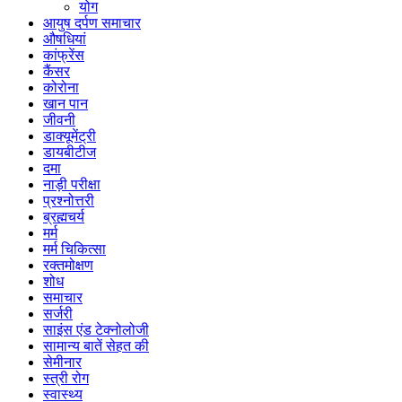
योग
आयुष दर्पण समाचार
औषधियां
कांफ्रेंस
कैंसर
कोरोना
खान पान
जीवनी
डाक्यूमेंट्री
डायबीटीज
दमा
नाड़ी परीक्षा
प्रश्नोत्तरी
ब्रह्मचर्य
मर्म
मर्म चिकित्सा
रक्तमोक्षण
शोध
समाचार
सर्जरी
साइंस एंड टेक्नोलोजी
सामान्य बातें सेहत की
सेमीनार
स्त्री रोग
स्वास्थ्य