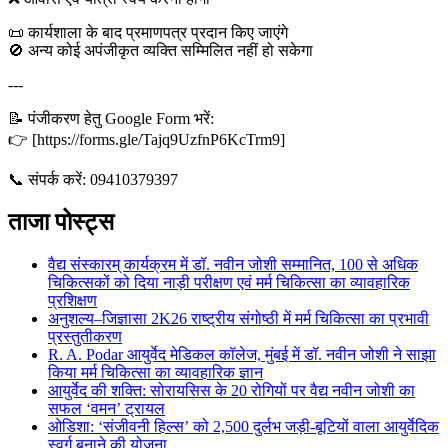
📜 कार्यशाला के बाद प्रमाणपत्र प्रदान किए जाएंगे
🚫 अन्य कोई अपंजीकृत व्यक्ति सम्मिलित नहीं हो सकेगा
---
📝 पंजीकरण हेतु Google Form भरें:
👉 [https://forms.gle/Tajq9UzfnP6KcTrm9]
📞 संपर्क करें: 09410379397
ताजा पोस्ट्स
वैद्य संस्कारम् कार्यक्रम में डॉ. नवीन जोशी सम्मानित, 100 से अधिक
चिकित्सकों को दिया नाड़ी परीक्षण एवं मर्म चिकित्सा का व्यावहारिक
प्रशिक्षण
अनुशल्य–जिज्ञासा 2K26 राष्ट्रीय संगोष्ठी में मर्म चिकित्सा का प्रभावी
प्रस्तुतीकरण
R. A. Podar आयुर्वेद मेडिकल कॉलेज, मुंबई में डॉ. नवीन जोशी ने साझा
किया मर्म चिकित्सा का व्यावहारिक ज्ञान
आयुर्वेद की शक्ति: सोरायसिस के 20 रोगियों पर वैद्य नवीन जोशी का
सफल ‘वमन’ ट्रायल
ओडिशा: ‘संजीवनी हिल्स’ को 2,500 दुर्लभ जड़ी-बूटियों वाला आयुर्वेदिक
स्वर्ग बनाने की योजना