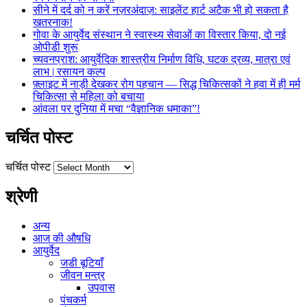
सीने में दर्द को न करें नज़रअंदाज़: साइलेंट हार्ट अटैक भी हो सकता है
खतरनाक!
गोवा के आयुर्वेद संस्थान ने स्वास्थ्य सेवाओं का विस्तार किया, दो नई
ओपीडी शुरू
च्यवनप्राश: आयुर्वेदिक शास्त्रीय निर्माण विधि, घटक द्रव्य, मात्रा एवं
लाभ | रसायन कल्प
फ़्लाइट में नाड़ी देखकर रोग पहचान — सिद्ध चिकित्सकों ने हवा में ही मर्म
चिकित्सा से महिला को बचाया
आंवला पर दुनिया में मचा “वैज्ञानिक धमाका”!
चर्चित पोस्ट
चर्चित पोस्ट
श्रेणी
अन्य
आज की औषधि
आयुर्वेद
जडी बूटियाँ
जीवन मन्त्र
उपवास
पंचकर्म