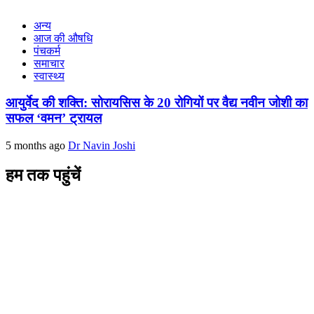
अन्य
आज की औषधि
पंचकर्म
समाचार
स्वास्थ्य
आयुर्वेद की शक्ति: सोरायसिस के 20 रोगियों पर वैद्य नवीन जोशी का
सफल ‘वमन’ ट्रायल
5 months ago
Dr Navin Joshi
हम तक पहुंचें
L/4 C-block, Sarswati Vihar
Ajabpur Khurd,
Dehradun-248001
Uttarakhand, India
+91-9411137993
ayushdarpan@gmail.com