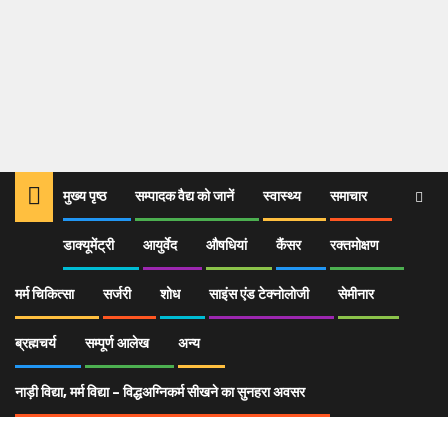
मुख्य पृष्ठ
सम्पादक वैद्य को जानें
स्वास्थ्य
समाचार
डाक्यूमेंट्री
आयुर्वेद
औषधियां
कैंसर
रक्तमोक्षण
Home
आयुर्वेद
दीर्घ एवं सुखायु जीने का अथर्व मन्त्र
images (1)
मर्म चिकित्सा
सर्जरी
शोध
साइंस एंड टेक्नोलोजी
सेमीनार
images (1)
ब्रह्मचर्य
सम्पूर्ण आलेख
अन्य
नाड़ी विद्या, मर्म विद्या – विद्धअग्निकर्म सीखने का सुनहरा अवसर