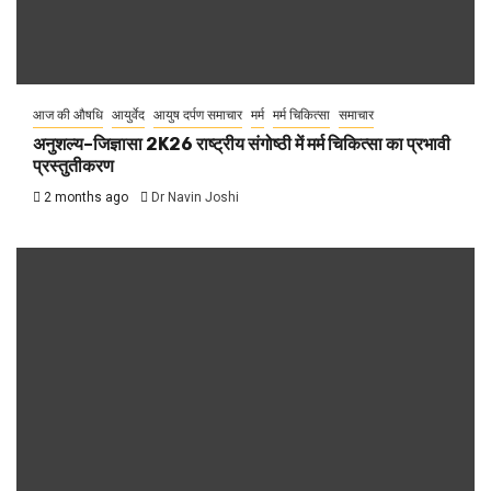
आज की औषधि
आयुर्वेद
आयुष दर्पण समाचार
मर्म
मर्म चिकित्सा
समाचार
अनुशल्य–जिज्ञासा 2K26 राष्ट्रीय संगोष्ठी में मर्म चिकित्सा का प्रभावी
प्रस्तुतीकरण
2 months ago
Dr Navin Joshi