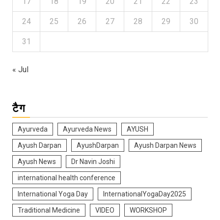
17
18
19
20
21
22
23
24
25
26
27
28
29
30
31
« Jul
टैग
Ayurveda
Ayurveda News
AYUSH
Ayush Darpan
AyushDarpan
Ayush Darpan News
Ayush News
Dr Navin Joshi
international health conference
International Yoga Day
InternationalYogaDay2025
Traditional Medicine
VIDEO
WORKSHOP