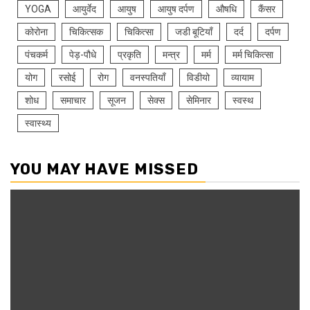
YOGA
आयुर्वेद
आयुष
आयुष दर्पण
औषधि
कैंसर
कोरोना
चिकित्सक
चिकित्सा
जडी बूटियाँ
दर्द
दर्पण
पंचकर्म
पेड़-पौधे
प्रकृति
मन्त्र
मर्म
मर्म चिकित्सा
योग
रसोई
रोग
वनस्पतियाँ
विडीयो
व्यायाम
शोध
समाचार
सूजन
सेक्स
सेमिनार
स्वस्थ
स्वास्थ्य
YOU MAY HAVE MISSED