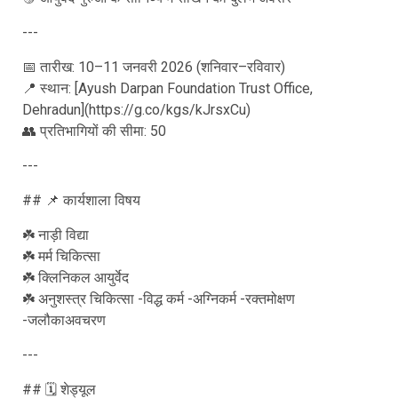
---
📅 तारीख: 10–11 जनवरी 2026 (शनिवार–रविवार)
📍 स्थान: [Ayush Darpan Foundation Trust Office,
Dehradun](https://g.co/kgs/kJrsxCu)
👥 प्रतिभागियों की सीमा: 50
---
## 📌 कार्यशाला विषय
☘️ नाड़ी विद्या
☘️ मर्म चिकित्सा
☘️ क्लिनिकल आयुर्वेद
☘️ अनुशस्त्र चिकित्सा -विद्ध कर्म -अग्निकर्म -रक्तमोक्षण
-जलौकाअवचरण
---
## 🗓️ शेड्यूल