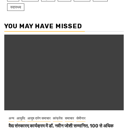
स्वास्थ्य
YOU MAY HAVE MISSED
अन्य
आयुर्वेद
आयुष दर्पण समाचार
कांफ्रेंस
समाचार
सेमीनार
वैद्य संस्कारम् कार्यक्रम में डॉ. नवीन जोशी सम्मानित, 100 से अधिक