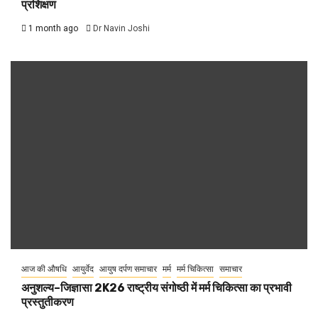
प्रशिक्षण
1 month ago
Dr Navin Joshi
आज की औषधि
आयुर्वेद
आयुष दर्पण समाचार
मर्म
मर्म चिकित्सा
समाचार
अनुशल्य–जिज्ञासा 2K26 राष्ट्रीय संगोष्ठी में मर्म चिकित्सा का प्रभावी
प्रस्तुतीकरण