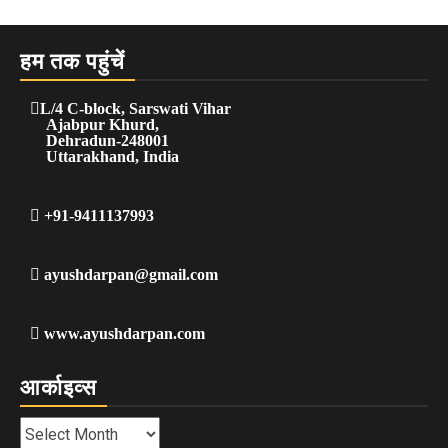
हम तक पहुंचें
L/4 C-block, Sarswati Vihar
Ajabpur Khurd,
Dehradun-248001
Uttarakhand, India
+91-9411137993
ayushdarpan@gmail.com
www.ayushdarpan.com
आर्काइव्स