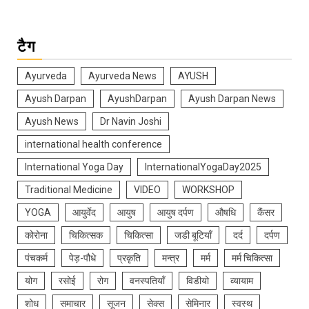
टैग
Ayurveda
Ayurveda News
AYUSH
Ayush Darpan
AyushDarpan
Ayush Darpan News
Ayush News
Dr Navin Joshi
international health conference
International Yoga Day
InternationalYogaDay2025
Traditional Medicine
VIDEO
WORKSHOP
YOGA
आयुर्वेद
आयुष
आयुष दर्पण
औषधि
कैंसर
कोरोना
चिकित्सक
चिकित्सा
जडी बूटियाँ
दर्द
दर्पण
पंचकर्म
पेड़-पौधे
प्रकृति
मन्त्र
मर्म
मर्म चिकित्सा
योग
रसोई
रोग
वनस्पतियाँ
विडीयो
व्यायाम
शोध
समाचार
सूजन
सेक्स
सेमिनार
स्वस्थ