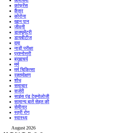
औषधियां
कांफ्रेंस
कैंसर
कोरोना
खान पान
जीवनी
डाक्यूमेंट्री
डायबीटीज
दमा
नाड़ी परीक्षा
प्रश्नोत्तरी
ब्रह्मचर्य
मर्म
मर्म चिकित्सा
रक्तमोक्षण
शोध
समाचार
सर्जरी
साइंस एंड टेक्नोलोजी
सामान्य बातें सेहत की
सेमीनार
स्त्री रोग
स्वास्थ्य
August 2026