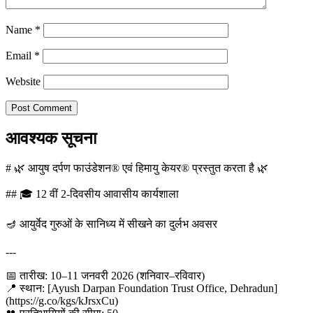
Name
*
Email
*
Website
आवश्यक सूचना
# 🌿 आयुष दर्पण फाउंडेशन® एवं हिमायु केयर® प्रस्तुत करता है 🌿
## 🎓 12 वीं 2-दिवसीय आवासीय कार्यशाला
🪔 आयुर्वेद गुरुओं के सानिध्य में सीखने का दुर्लभ अवसर
---
📅 तारीख: 10–11 जनवरी 2026 (शनिवार–रविवार)
📍 स्थान: [Ayush Darpan Foundation Trust Office, Dehradun]
(https://g.co/kgs/kJrsxCu)