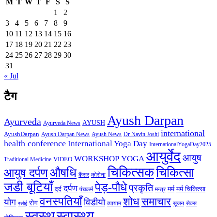
M
T
W
T
F
S
S
1
2
3
4
5
6
7
8
9
10
11
12
13
14
15
16
17
18
19
20
21
22
23
24
25
26
27
28
29
30
31
« Jul
टैग
Ayush Darpan
Ayurveda
AYUSH
Ayurveda News
international
AyushDarpan
Ayush News
Ayush Darpan News
Dr Navin Joshi
health conference
International Yoga Day
InternationalYogaDay2025
आयुर्वेद
आयुष
WORKSHOP
YOGA
VIDEO
Traditional Medicine
चिकित्सक
औषधि
चिकित्सा
आयुष दर्पण
कैंसर
कोरोना
जडी बूटियाँ
पेड़-पौधे
प्रकृति
दर्पण
मर्म
मर्म चिकित्सा
दर्द
पंचकर्म
मन्त्र
वनस्पतियाँ
शोध
समाचार
योग
विडीयो
रोग
सेक्स
व्यायाम
सूजन
रसोई
स्वस्थ
स्वास्थ्य