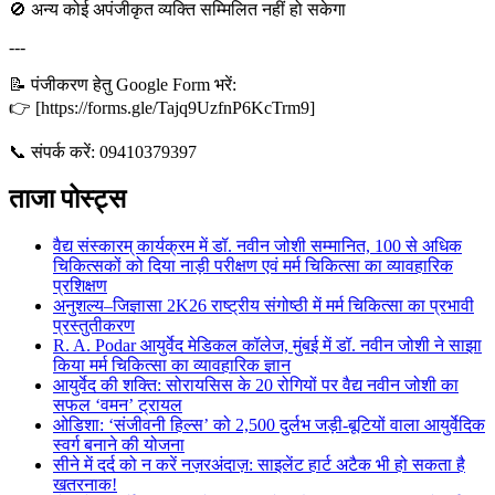
🚫 अन्य कोई अपंजीकृत व्यक्ति सम्मिलित नहीं हो सकेगा
---
📝 पंजीकरण हेतु Google Form भरें:
👉 [https://forms.gle/Tajq9UzfnP6KcTrm9]
📞 संपर्क करें: 09410379397
ताजा पोस्ट्स
वैद्य संस्कारम् कार्यक्रम में डॉ. नवीन जोशी सम्मानित, 100 से अधिक
चिकित्सकों को दिया नाड़ी परीक्षण एवं मर्म चिकित्सा का व्यावहारिक
प्रशिक्षण
अनुशल्य–जिज्ञासा 2K26 राष्ट्रीय संगोष्ठी में मर्म चिकित्सा का प्रभावी
प्रस्तुतीकरण
R. A. Podar आयुर्वेद मेडिकल कॉलेज, मुंबई में डॉ. नवीन जोशी ने साझा
किया मर्म चिकित्सा का व्यावहारिक ज्ञान
आयुर्वेद की शक्ति: सोरायसिस के 20 रोगियों पर वैद्य नवीन जोशी का
सफल ‘वमन’ ट्रायल
ओडिशा: ‘संजीवनी हिल्स’ को 2,500 दुर्लभ जड़ी-बूटियों वाला आयुर्वेदिक
स्वर्ग बनाने की योजना
सीने में दर्द को न करें नज़रअंदाज़: साइलेंट हार्ट अटैक भी हो सकता है
खतरनाक!