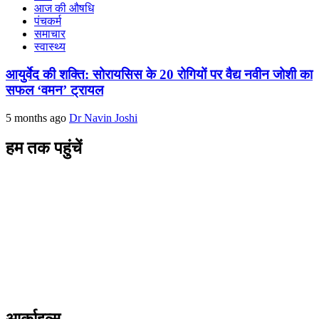
आज की औषधि
पंचकर्म
समाचार
स्वास्थ्य
आयुर्वेद की शक्ति: सोरायसिस के 20 रोगियों पर वैद्य नवीन जोशी का
सफल ‘वमन’ ट्रायल
5 months ago
Dr Navin Joshi
हम तक पहुंचें
L/4 C-block, Sarswati Vihar
Ajabpur Khurd,
Dehradun-248001
Uttarakhand, India
+91-9411137993
ayushdarpan@gmail.com
www.ayushdarpan.com