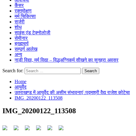
कैंसर
रक्तमोक्षण
मर्म चिकित्सा
सर्जरी
शोध
साइंस एंड टेक्नोलोजी
सेमीनार
ब्रह्मचर्य
सम्पूर्ण आलेख
अन्य
नाड़ी विद्या, मर्म विद्या – विद्धअग्निकर्म सीखने का सुनहरा अवसर
Search for:
Home
आयुर्वेद
उतराखण्ड में आयुर्वेद की असीम संभावनाएं :पद्मश्री वैद्य राजेश कोटेचा
IMG_20200122_113508
IMG_20200122_113508