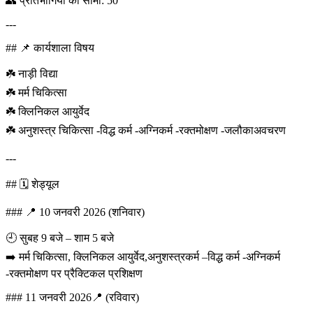
👥 प्रतिभागियों की सीमा: 50
---
## 📌 कार्यशाला विषय
☘️ नाड़ी विद्या
☘️ मर्म चिकित्सा
☘️ क्लिनिकल आयुर्वेद
☘️ अनुशस्त्र चिकित्सा -विद्ध कर्म -अग्निकर्म -रक्तमोक्षण -जलौकाअवचरण
---
## 🗓️ शेड्यूल
### 📍 10 जनवरी 2026 (शनिवार)
🕘 सुबह 9 बजे – शाम 5 बजे
➡️ मर्म चिकित्सा, क्लिनिकल आयुर्वेद,अनुशस्त्रकर्म –विद्ध कर्म -अग्निकर्म
-रक्तमोक्षण पर प्रैक्टिकल प्रशिक्षण
### 11 जनवरी 2026📍 (रविवार)