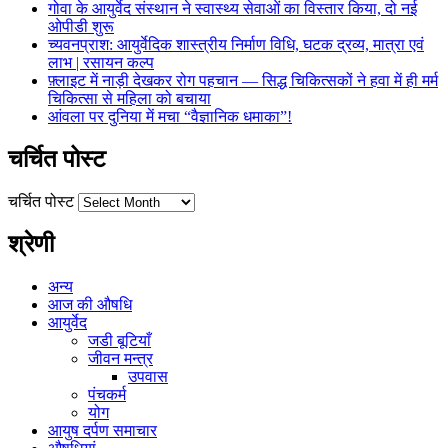
गोवा के आयुर्वेद संस्थान ने स्वास्थ्य सेवाओं का विस्तार किया, दो नई
ओपीडी शुरू
च्यवनप्राश: आयुर्वेदिक शास्त्रीय निर्माण विधि, घटक द्रव्य, मात्रा एवं
लाभ | रसायन कल्प
फ़्लाइट में नाड़ी देखकर रोग पहचान — सिद्ध चिकित्सकों ने हवा में ही मर्म
चिकित्सा से महिला को बचाया
आंवला पर दुनिया में मचा “वैज्ञानिक धमाका”!
चर्चित पोस्ट
चर्चित पोस्ट
श्रेणी
अन्य
आज की औषधि
आयुर्वेद
जडी बूटियाँ
जीवन मन्त्र
उपवास
पंचकर्म
योग
आयुष दर्पण समाचार