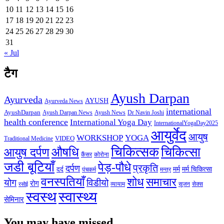
10
11
12
13
14
15
16
17
18
19
20
21
22
23
24
25
26
27
28
29
30
31
« Jul
टैग
Ayush Darpan
Ayurveda
AYUSH
Ayurveda News
international
AyushDarpan
Ayush News
Ayush Darpan News
Dr Navin Joshi
health conference
International Yoga Day
InternationalYogaDay2025
आयुर्वेद
आयुष
WORKSHOP
YOGA
VIDEO
Traditional Medicine
चिकित्सक
औषधि
चिकित्सा
आयुष दर्पण
कैंसर
कोरोना
जडी बूटियाँ
पेड़-पौधे
प्रकृति
दर्पण
मर्म
मर्म चिकित्सा
दर्द
पंचकर्म
मन्त्र
वनस्पतियाँ
शोध
समाचार
योग
विडीयो
रोग
सेक्स
व्यायाम
सूजन
रसोई
स्वस्थ
स्वास्थ्य
सेमिनार
You may have missed