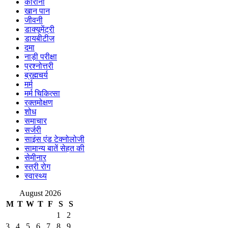
कोरोना
खान पान
जीवनी
डाक्यूमेंट्री
डायबीटीज
दमा
नाड़ी परीक्षा
प्रश्नोत्तरी
ब्रह्मचर्य
मर्म
मर्म चिकित्सा
रक्तमोक्षण
शोध
समाचार
सर्जरी
साइंस एंड टेक्नोलोजी
सामान्य बातें सेहत की
सेमीनार
स्त्री रोग
स्वास्थ्य
August 2026
M
T
W
T
F
S
S
1
2
3
4
5
6
7
8
9