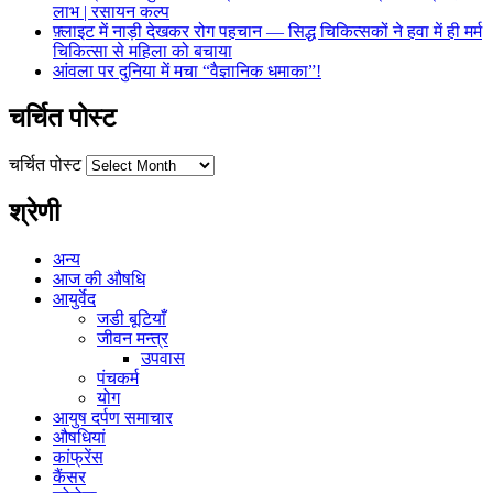
लाभ | रसायन कल्प
फ़्लाइट में नाड़ी देखकर रोग पहचान — सिद्ध चिकित्सकों ने हवा में ही मर्म
चिकित्सा से महिला को बचाया
आंवला पर दुनिया में मचा “वैज्ञानिक धमाका”!
चर्चित पोस्ट
चर्चित पोस्ट
श्रेणी
अन्य
आज की औषधि
आयुर्वेद
जडी बूटियाँ
जीवन मन्त्र
उपवास
पंचकर्म
योग
आयुष दर्पण समाचार
औषधियां
कांफ्रेंस
कैंसर