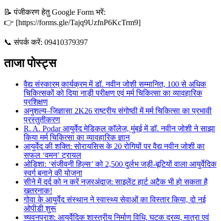
📝 पंजीकरण हेतु Google Form भरें:
👉 [https://forms.gle/Tajq9UzfnP6KcTrm9]
📞 संपर्क करें: 09410379397
ताजा पोस्ट्स
वैद्य संस्कारम् कार्यक्रम में डॉ. नवीन जोशी सम्मानित, 100 से अधिक
चिकित्सकों को दिया नाड़ी परीक्षण एवं मर्म चिकित्सा का व्यावहारिक
प्रशिक्षण
अनुशल्य–जिज्ञासा 2K26 राष्ट्रीय संगोष्ठी में मर्म चिकित्सा का प्रभावी
प्रस्तुतीकरण
R. A. Podar आयुर्वेद मेडिकल कॉलेज, मुंबई में डॉ. नवीन जोशी ने साझा
किया मर्म चिकित्सा का व्यावहारिक ज्ञान
आयुर्वेद की शक्ति: सोरायसिस के 20 रोगियों पर वैद्य नवीन जोशी का
सफल ‘वमन’ ट्रायल
ओडिशा: ‘संजीवनी हिल्स’ को 2,500 दुर्लभ जड़ी-बूटियों वाला आयुर्वेदिक
स्वर्ग बनाने की योजना
सीने में दर्द को न करें नज़रअंदाज़: साइलेंट हार्ट अटैक भी हो सकता है
खतरनाक!
गोवा के आयुर्वेद संस्थान ने स्वास्थ्य सेवाओं का विस्तार किया, दो नई
ओपीडी शुरू
च्यवनप्राश: आयुर्वेदिक शास्त्रीय निर्माण विधि, घटक द्रव्य, मात्रा एवं