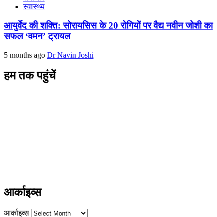
स्वास्थ्य
आयुर्वेद की शक्ति: सोरायसिस के 20 रोगियों पर वैद्य नवीन जोशी का
सफल ‘वमन’ ट्रायल
5 months ago
Dr Navin Joshi
हम तक पहुंचें
L/4 C-block, Sarswati Vihar
Ajabpur Khurd,
Dehradun-248001
Uttarakhand, India
+91-9411137993
ayushdarpan@gmail.com
www.ayushdarpan.com
आर्काइव्स
आर्काइव्स