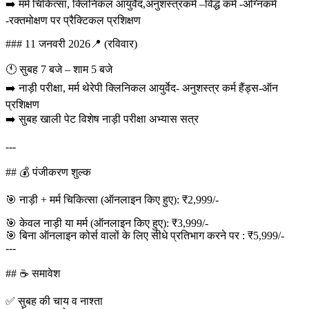
➡️ मर्म चिकित्सा, क्लिनिकल आयुर्वेद,अनुशस्त्रकर्म –विद्ध कर्म -अग्निकर्म
-रक्तमोक्षण पर प्रैक्टिकल प्रशिक्षण
### 11 जनवरी 2026📍 (रविवार)
🕚 सुबह 7 बजे – शाम 5 बजे
➡️ नाड़ी परीक्षा, मर्म थेरेपी क्लिनिकल आयुर्वेद- अनुशस्त्र कर्म हैंड्स-ऑन
प्रशिक्षण
➡️ सुबह खाली पेट विशेष नाड़ी परीक्षा अभ्यास सत्र
---
## 💰 पंजीकरण शुल्क
🎯 नाड़ी + मर्म चिकित्सा (ऑनलाइन किए हुए): ₹2,999/-
🎯 केवल नाड़ी या मर्म (ऑनलाइन किए हुए): ₹3,999/-
🎯 बिना ऑनलाइन कोर्स वालों के लिए सीधे प्रतिभाग करने पर : ₹5,999/-
---
## ☕ समावेश
✅ सुबह की चाय व नाश्ता