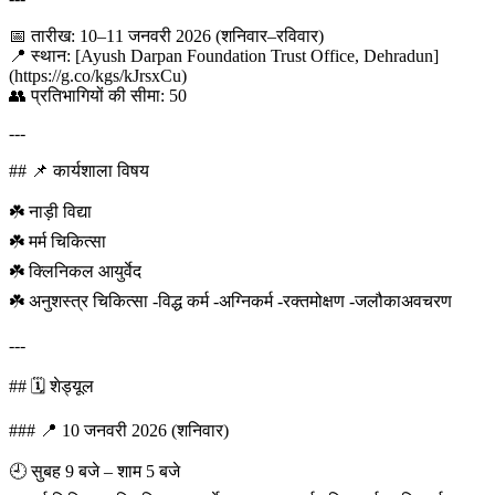
📅 तारीख: 10–11 जनवरी 2026 (शनिवार–रविवार)
📍 स्थान: [Ayush Darpan Foundation Trust Office, Dehradun]
(https://g.co/kgs/kJrsxCu)
👥 प्रतिभागियों की सीमा: 50
---
## 📌 कार्यशाला विषय
☘️ नाड़ी विद्या
☘️ मर्म चिकित्सा
☘️ क्लिनिकल आयुर्वेद
☘️ अनुशस्त्र चिकित्सा -विद्ध कर्म -अग्निकर्म -रक्तमोक्षण -जलौकाअवचरण
---
## 🗓️ शेड्यूल
### 📍 10 जनवरी 2026 (शनिवार)
🕘 सुबह 9 बजे – शाम 5 बजे