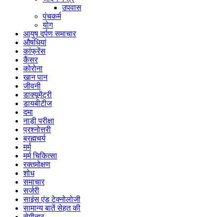
उपवास
पंचकर्म
योग
आयुष दर्पण समाचार
औषधियां
कांफ्रेंस
कैंसर
कोरोना
खान पान
जीवनी
डाक्यूमेंट्री
डायबीटीज
दमा
नाड़ी परीक्षा
प्रश्नोत्तरी
ब्रह्मचर्य
मर्म
मर्म चिकित्सा
रक्तमोक्षण
शोध
समाचार
सर्जरी
साइंस एंड टेक्नोलोजी
सामान्य बातें सेहत की
सेमीनार