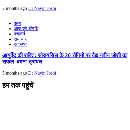
2 months ago
Dr Navin Joshi
अन्य
आज की औषधि
पंचकर्म
समाचार
स्वास्थ्य
आयुर्वेद की शक्ति: सोरायसिस के 20 रोगियों पर वैद्य नवीन जोशी का
सफल ‘वमन’ ट्रायल
5 months ago
Dr Navin Joshi
हम तक पहुंचें
L/4 C-block, Sarswati Vihar
Ajabpur Khurd,
Dehradun-248001
Uttarakhand, India
+91-9411137993