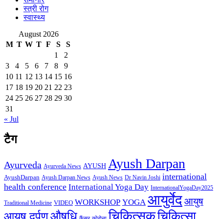
स्त्री रोग
स्वास्थ्य
August 2026
M
T
W
T
F
S
S
1
2
3
4
5
6
7
8
9
10
11
12
13
14
15
16
17
18
19
20
21
22
23
24
25
26
27
28
29
30
31
« Jul
टैग
Ayush Darpan
Ayurveda
AYUSH
Ayurveda News
international
AyushDarpan
Ayush News
Ayush Darpan News
Dr Navin Joshi
health conference
International Yoga Day
InternationalYogaDay2025
आयुर्वेद
आयुष
WORKSHOP
YOGA
VIDEO
Traditional Medicine
चिकित्सक
औषधि
चिकित्सा
आयुष दर्पण
कैंसर
कोरोना