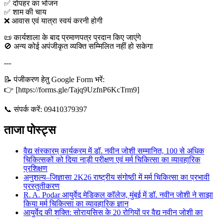
✅ दोपहर का भोजन
✅ शाम की चाय
❌ आवास एवं यात्रा स्वयं करनी होगी
📜 कार्यशाला के बाद प्रमाणपत्र प्रदान किए जाएंगे
🚫 अन्य कोई अपंजीकृत व्यक्ति सम्मिलित नहीं हो सकेगा
---
📝 पंजीकरण हेतु Google Form भरें:
👉 [https://forms.gle/Tajq9UzfnP6KcTrm9]
📞 संपर्क करें: 09410379397
ताजा पोस्ट्स
वैद्य संस्कारम् कार्यक्रम में डॉ. नवीन जोशी सम्मानित, 100 से अधिक
चिकित्सकों को दिया नाड़ी परीक्षण एवं मर्म चिकित्सा का व्यावहारिक
प्रशिक्षण
अनुशल्य–जिज्ञासा 2K26 राष्ट्रीय संगोष्ठी में मर्म चिकित्सा का प्रभावी
प्रस्तुतीकरण
R. A. Podar आयुर्वेद मेडिकल कॉलेज, मुंबई में डॉ. नवीन जोशी ने साझा
किया मर्म चिकित्सा का व्यावहारिक ज्ञान
आयुर्वेद की शक्ति: सोरायसिस के 20 रोगियों पर वैद्य नवीन जोशी का