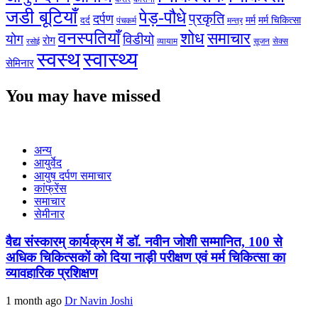
जडी बूटियाँ
पेड़-पौधे
प्रकृति
दर्पण
मर्म
मर्म चिकित्सा
दर्द
पंचकर्म
मन्त्र
वनस्पतियाँ
शोध
समाचार
योग
विडीयो
रोग
सेक्स
व्यायाम
सूजन
रसोई
स्वस्थ
स्वास्थ्य
सेमिनार
You may have missed
अन्य
आयुर्वेद
आयुष दर्पण समाचार
कांफ्रेंस
समाचार
सेमीनार
वैद्य संस्कारम् कार्यक्रम में डॉ. नवीन जोशी सम्मानित, 100 से
अधिक चिकित्सकों को दिया नाड़ी परीक्षण एवं मर्म चिकित्सा का
व्यावहारिक प्रशिक्षण
1 month ago
Dr Navin Joshi