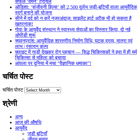
सफल ‘वमन’ ट्रायल
ओडिशा: ‘संजीवनी हिल्स’ को 2,500 दुर्लभ जड़ी-बूटियों वाला आयुर्वेदिक
स्वर्ग बनाने की योजना
सीने में दर्द को न करें नज़रअंदाज़: साइलेंट हार्ट अटैक भी हो सकता है
खतरनाक!
गोवा के आयुर्वेद संस्थान ने स्वास्थ्य सेवाओं का विस्तार किया, दो नई
ओपीडी शुरू
च्यवनप्राश: आयुर्वेदिक शास्त्रीय निर्माण विधि, घटक द्रव्य, मात्रा एवं
लाभ | रसायन कल्प
फ़्लाइट में नाड़ी देखकर रोग पहचान — सिद्ध चिकित्सकों ने हवा में ही मर्म
चिकित्सा से महिला को बचाया
आंवला पर दुनिया में मचा “वैज्ञानिक धमाका”!
चर्चित पोस्ट
चर्चित पोस्ट
श्रेणी
अन्य
आज की औषधि
आयुर्वेद
जडी बूटियाँ
जीवन मन्त्र