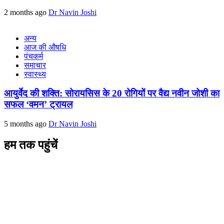
2 months ago
Dr Navin Joshi
अन्य
आज की औषधि
पंचकर्म
समाचार
स्वास्थ्य
आयुर्वेद की शक्ति: सोरायसिस के 20 रोगियों पर वैद्य नवीन जोशी का
सफल ‘वमन’ ट्रायल
5 months ago
Dr Navin Joshi
हम तक पहुंचें
L/4 C-block, Sarswati Vihar
Ajabpur Khurd,
Dehradun-248001
Uttarakhand, India
+91-9411137993