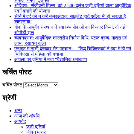
सफल ‘वमन’ ट्रायल
ओडिशा: ‘संजीवनी हिल्स’ को 2,500 दुर्लभ जड़ी-बूटियों वाला आयुर्वेदिक
स्वर्ग बनाने की योजना
सीने में दर्द को न करें नज़रअंदाज़: साइलेंट हार्ट अटैक भी हो सकता है
खतरनाक!
गोवा के आयुर्वेद संस्थान ने स्वास्थ्य सेवाओं का विस्तार किया, दो नई
ओपीडी शुरू
च्यवनप्राश: आयुर्वेदिक शास्त्रीय निर्माण विधि, घटक द्रव्य, मात्रा एवं
लाभ | रसायन कल्प
फ़्लाइट में नाड़ी देखकर रोग पहचान — सिद्ध चिकित्सकों ने हवा में ही मर्म
चिकित्सा से महिला को बचाया
आंवला पर दुनिया में मचा “वैज्ञानिक धमाका”!
चर्चित पोस्ट
चर्चित पोस्ट
श्रेणी
अन्य
आज की औषधि
आयुर्वेद
जडी बूटियाँ
जीवन मन्त्र