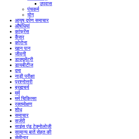
उपवास
पंचकर्म
योग
आयुष दर्पण समाचार
औषधियां
कांफ्रेंस
कैंसर
कोरोना
खान पान
जीवनी
डाक्यूमेंट्री
डायबीटीज
दमा
नाड़ी परीक्षा
प्रश्नोत्तरी
ब्रह्मचर्य
मर्म
मर्म चिकित्सा
रक्तमोक्षण
शोध
समाचार
सर्जरी
साइंस एंड टेक्नोलोजी
सामान्य बातें सेहत की
सेमीनार