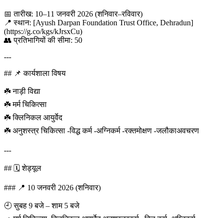
📅 तारीख: 10–11 जनवरी 2026 (शनिवार–रविवार)
📍 स्थान: [Ayush Darpan Foundation Trust Office, Dehradun]
(https://g.co/kgs/kJrsxCu)
👥 प्रतिभागियों की सीमा: 50
---
## 📌 कार्यशाला विषय
☘️ नाड़ी विद्या
☘️ मर्म चिकित्सा
☘️ क्लिनिकल आयुर्वेद
☘️ अनुशस्त्र चिकित्सा -विद्ध कर्म -अग्निकर्म -रक्तमोक्षण -जलौकाअवचरण
---
## 🗓️ शेड्यूल
### 📍 10 जनवरी 2026 (शनिवार)
🕘 सुबह 9 बजे – शाम 5 बजे