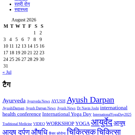
स्त्री रोग
स्वास्थ्य
August 2026
M
T
W
T
F
S
S
1
2
3
4
5
6
7
8
9
10
11
12
13
14
15
16
17
18
19
20
21
22
23
24
25
26
27
28
29
30
31
« Jul
टैग
Ayush Darpan
Ayurveda
AYUSH
Ayurveda News
international
AyushDarpan
Ayush News
Ayush Darpan News
Dr Navin Joshi
health conference
International Yoga Day
InternationalYogaDay2025
आयुर्वेद
आयुष
WORKSHOP
YOGA
VIDEO
Traditional Medicine
चिकित्सक
औषधि
चिकित्सा
आयुष दर्पण
कैंसर
कोरोना