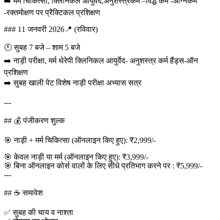
➡️ मर्म चिकित्सा, क्लिनिकल आयुर्वेद,अनुशस्त्रकर्म –विद्ध कर्म -अग्निकर्म
-रक्तमोक्षण पर प्रैक्टिकल प्रशिक्षण
### 11 जनवरी 2026📍 (रविवार)
🕚 सुबह 7 बजे – शाम 5 बजे
➡️ नाड़ी परीक्षा, मर्म थेरेपी क्लिनिकल आयुर्वेद- अनुशस्त्र कर्म हैंड्स-ऑन
प्रशिक्षण
➡️ सुबह खाली पेट विशेष नाड़ी परीक्षा अभ्यास सत्र
---
## 💰 पंजीकरण शुल्क
🎯 नाड़ी + मर्म चिकित्सा (ऑनलाइन किए हुए): ₹2,999/-
🎯 केवल नाड़ी या मर्म (ऑनलाइन किए हुए): ₹3,999/-
🎯 बिना ऑनलाइन कोर्स वालों के लिए सीधे प्रतिभाग करने पर : ₹5,999/-
---
## ☕ समावेश
✅ सुबह की चाय व नाश्ता