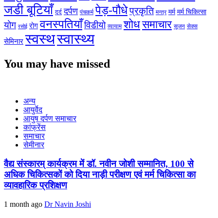
जडी बूटियाँ
पेड़-पौधे
प्रकृति
दर्पण
मर्म
मर्म चिकित्सा
दर्द
पंचकर्म
मन्त्र
वनस्पतियाँ
शोध
समाचार
योग
विडीयो
रोग
सेक्स
व्यायाम
सूजन
रसोई
स्वस्थ
स्वास्थ्य
सेमिनार
You may have missed
अन्य
आयुर्वेद
आयुष दर्पण समाचार
कांफ्रेंस
समाचार
सेमीनार
वैद्य संस्कारम् कार्यक्रम में डॉ. नवीन जोशी सम्मानित, 100 से
अधिक चिकित्सकों को दिया नाड़ी परीक्षण एवं मर्म चिकित्सा का
व्यावहारिक प्रशिक्षण
1 month ago
Dr Navin Joshi