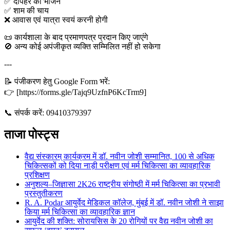
✅ दोपहर का भोजन
✅ शाम की चाय
❌ आवास एवं यात्रा स्वयं करनी होगी
📜 कार्यशाला के बाद प्रमाणपत्र प्रदान किए जाएंगे
🚫 अन्य कोई अपंजीकृत व्यक्ति सम्मिलित नहीं हो सकेगा
---
📝 पंजीकरण हेतु Google Form भरें:
👉 [https://forms.gle/Tajq9UzfnP6KcTrm9]
📞 संपर्क करें: 09410379397
ताजा पोस्ट्स
वैद्य संस्कारम् कार्यक्रम में डॉ. नवीन जोशी सम्मानित, 100 से अधिक
चिकित्सकों को दिया नाड़ी परीक्षण एवं मर्म चिकित्सा का व्यावहारिक
प्रशिक्षण
अनुशल्य–जिज्ञासा 2K26 राष्ट्रीय संगोष्ठी में मर्म चिकित्सा का प्रभावी
प्रस्तुतीकरण
R. A. Podar आयुर्वेद मेडिकल कॉलेज, मुंबई में डॉ. नवीन जोशी ने साझा
किया मर्म चिकित्सा का व्यावहारिक ज्ञान
आयुर्वेद की शक्ति: सोरायसिस के 20 रोगियों पर वैद्य नवीन जोशी का