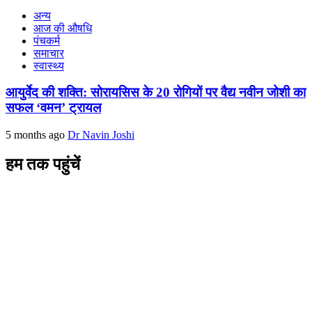
अन्य
आज की औषधि
पंचकर्म
समाचार
स्वास्थ्य
आयुर्वेद की शक्ति: सोरायसिस के 20 रोगियों पर वैद्य नवीन जोशी का
सफल ‘वमन’ ट्रायल
5 months ago
Dr Navin Joshi
हम तक पहुंचें
L/4 C-block, Sarswati Vihar
Ajabpur Khurd,
Dehradun-248001
Uttarakhand, India
+91-9411137993
ayushdarpan@gmail.com
www.ayushdarpan.com