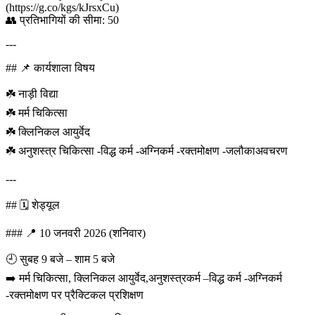
(https://g.co/kgs/kJrsxCu)
👥 प्रतिभागियों की सीमा: 50
---
## 📌 कार्यशाला विषय
☘️ नाड़ी विद्या
☘️ मर्म चिकित्सा
☘️ क्लिनिकल आयुर्वेद
☘️ अनुशस्त्र चिकित्सा -विद्ध कर्म -अग्निकर्म -रक्तमोक्षण -जलौकाअवचरण
---
## 🗓️ शेड्यूल
### 📍 10 जनवरी 2026 (शनिवार)
🕘 सुबह 9 बजे – शाम 5 बजे
➡️ मर्म चिकित्सा, क्लिनिकल आयुर्वेद,अनुशस्त्रकर्म –विद्ध कर्म -अग्निकर्म
-रक्तमोक्षण पर प्रैक्टिकल प्रशिक्षण