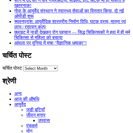
सीने में दर्द को न करें नज़रअंदाज़: साइलेंट हार्ट अटैक भी हो सकता है
खतरनाक!
गोवा के आयुर्वेद संस्थान ने स्वास्थ्य सेवाओं का विस्तार किया, दो नई
ओपीडी शुरू
च्यवनप्राश: आयुर्वेदिक शास्त्रीय निर्माण विधि, घटक द्रव्य, मात्रा एवं
लाभ | रसायन कल्प
फ़्लाइट में नाड़ी देखकर रोग पहचान — सिद्ध चिकित्सकों ने हवा में ही मर्म
चिकित्सा से महिला को बचाया
आंवला पर दुनिया में मचा “वैज्ञानिक धमाका”!
चर्चित पोस्ट
चर्चित पोस्ट
श्रेणी
अन्य
आज की औषधि
आयुर्वेद
जडी बूटियाँ
जीवन मन्त्र
उपवास
पंचकर्म
योग