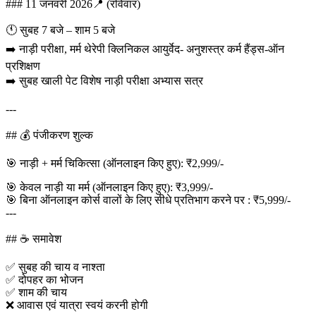
### 11 जनवरी 2026📍 (रविवार)
🕚 सुबह 7 बजे – शाम 5 बजे
➡️ नाड़ी परीक्षा, मर्म थेरेपी क्लिनिकल आयुर्वेद- अनुशस्त्र कर्म हैंड्स-ऑन
प्रशिक्षण
➡️ सुबह खाली पेट विशेष नाड़ी परीक्षा अभ्यास सत्र
---
## 💰 पंजीकरण शुल्क
🎯 नाड़ी + मर्म चिकित्सा (ऑनलाइन किए हुए): ₹2,999/-
🎯 केवल नाड़ी या मर्म (ऑनलाइन किए हुए): ₹3,999/-
🎯 बिना ऑनलाइन कोर्स वालों के लिए सीधे प्रतिभाग करने पर : ₹5,999/-
---
## ☕ समावेश
✅ सुबह की चाय व नाश्ता
✅ दोपहर का भोजन
✅ शाम की चाय
❌ आवास एवं यात्रा स्वयं करनी होगी