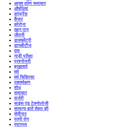
आयुष दर्पण समाचार
औषधियां
कांफ्रेंस
कैंसर
कोरोना
खान पान
जीवनी
डाक्यूमेंट्री
डायबीटीज
दमा
नाड़ी परीक्षा
प्रश्नोत्तरी
ब्रह्मचर्य
मर्म
मर्म चिकित्सा
रक्तमोक्षण
शोध
समाचार
सर्जरी
साइंस एंड टेक्नोलोजी
सामान्य बातें सेहत की
सेमीनार
स्त्री रोग
स्वास्थ्य