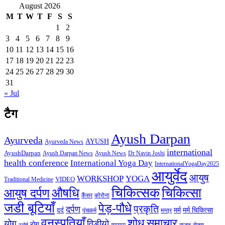
August 2026
M
T
W
T
F
S
S
1
2
3
4
5
6
7
8
9
10
11
12
13
14
15
16
17
18
19
20
21
22
23
24
25
26
27
28
29
30
31
« Jul
टैग
Ayush Darpan
Ayurveda
AYUSH
Ayurveda News
international
AyushDarpan
Ayush News
Ayush Darpan News
Dr Navin Joshi
health conference
International Yoga Day
InternationalYogaDay2025
आयुर्वेद
आयुष
WORKSHOP
YOGA
VIDEO
Traditional Medicine
चिकित्सक
औषधि
चिकित्सा
आयुष दर्पण
कैंसर
कोरोना
जडी बूटियाँ
पेड़-पौधे
प्रकृति
दर्पण
मर्म
मर्म चिकित्सा
दर्द
पंचकर्म
मन्त्र
वनस्पतियाँ
शोध
समाचार
योग
विडीयो
रोग