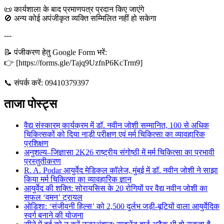
📜 कार्यशाला के बाद प्रमाणपत्र प्रदान किए जाएंगे
🚫 अन्य कोई अपंजीकृत व्यक्ति सम्मिलित नहीं हो सकेगा
---
📝 पंजीकरण हेतु Google Form भरें:
👉 [https://forms.gle/Tajq9UzfnP6KcTrm9]
📞 संपर्क करें: 09410379397
ताजा पोस्ट्स
वैद्य संस्कारम् कार्यक्रम में डॉ. नवीन जोशी सम्मानित, 100 से अधिक
चिकित्सकों को दिया नाड़ी परीक्षण एवं मर्म चिकित्सा का व्यावहारिक
प्रशिक्षण
अनुशल्य–जिज्ञासा 2K26 राष्ट्रीय संगोष्ठी में मर्म चिकित्सा का प्रभावी
प्रस्तुतीकरण
R. A. Podar आयुर्वेद मेडिकल कॉलेज, मुंबई में डॉ. नवीन जोशी ने साझा
किया मर्म चिकित्सा का व्यावहारिक ज्ञान
आयुर्वेद की शक्ति: सोरायसिस के 20 रोगियों पर वैद्य नवीन जोशी का
सफल ‘वमन’ ट्रायल
ओडिशा: ‘संजीवनी हिल्स’ को 2,500 दुर्लभ जड़ी-बूटियों वाला आयुर्वेदिक
स्वर्ग बनाने की योजना