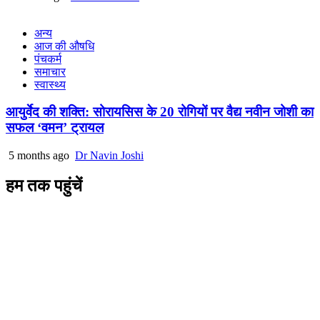
अन्य
आज की औषधि
पंचकर्म
समाचार
स्वास्थ्य
आयुर्वेद की शक्ति: सोरायसिस के 20 रोगियों पर वैद्य नवीन जोशी का
सफल ‘वमन’ ट्रायल
5 months ago
Dr Navin Joshi
हम तक पहुंचें
L/4 C-block, Sarswati Vihar
Ajabpur Khurd,
Dehradun-248001
Uttarakhand, India
+91-9411137993
ayushdarpan@gmail.com