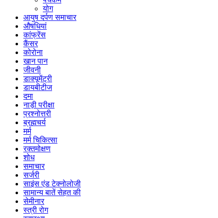
योग
आयुष दर्पण समाचार
औषधियां
कांफ्रेंस
कैंसर
कोरोना
खान पान
जीवनी
डाक्यूमेंट्री
डायबीटीज
दमा
नाड़ी परीक्षा
प्रश्नोत्तरी
ब्रह्मचर्य
मर्म
मर्म चिकित्सा
रक्तमोक्षण
शोध
समाचार
सर्जरी
साइंस एंड टेक्नोलोजी
सामान्य बातें सेहत की
सेमीनार
स्त्री रोग