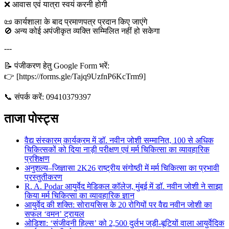
❌ आवास एवं यात्रा स्वयं करनी होगी
📜 कार्यशाला के बाद प्रमाणपत्र प्रदान किए जाएंगे
🚫 अन्य कोई अपंजीकृत व्यक्ति सम्मिलित नहीं हो सकेगा
---
📝 पंजीकरण हेतु Google Form भरें:
👉 [https://forms.gle/Tajq9UzfnP6KcTrm9]
📞 संपर्क करें: 09410379397
ताजा पोस्ट्स
वैद्य संस्कारम् कार्यक्रम में डॉ. नवीन जोशी सम्मानित, 100 से अधिक
चिकित्सकों को दिया नाड़ी परीक्षण एवं मर्म चिकित्सा का व्यावहारिक
प्रशिक्षण
अनुशल्य–जिज्ञासा 2K26 राष्ट्रीय संगोष्ठी में मर्म चिकित्सा का प्रभावी
प्रस्तुतीकरण
R. A. Podar आयुर्वेद मेडिकल कॉलेज, मुंबई में डॉ. नवीन जोशी ने साझा
किया मर्म चिकित्सा का व्यावहारिक ज्ञान
आयुर्वेद की शक्ति: सोरायसिस के 20 रोगियों पर वैद्य नवीन जोशी का
सफल ‘वमन’ ट्रायल
ओडिशा: ‘संजीवनी हिल्स’ को 2,500 दुर्लभ जड़ी-बूटियों वाला आयुर्वेदिक