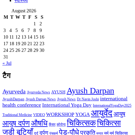
स्वास्थ्य
August 2026
M
T
W
T
F
S
S
1
2
3
4
5
6
7
8
9
10
11
12
13
14
15
16
17
18
19
20
21
22
23
24
25
26
27
28
29
30
31
« Jul
टैग
Ayush Darpan
Ayurveda
AYUSH
Ayurveda News
international
AyushDarpan
Ayush News
Ayush Darpan News
Dr Navin Joshi
health conference
International Yoga Day
InternationalYogaDay2025
आयुर्वेद
आयुष
WORKSHOP
YOGA
VIDEO
Traditional Medicine
चिकित्सक
औषधि
चिकित्सा
आयुष दर्पण
कैंसर
कोरोना
जडी बूटियाँ
पेड़-पौधे
प्रकृति
दर्पण
मर्म
मर्म चिकित्सा
दर्द
पंचकर्म
मन्त्र