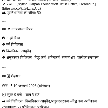
📍 स्थान: [Ayush Darpan Foundation Trust Office, Dehradun]
(https://g.co/kgs/kJrsxCu)
👥 प्रतिभागियों की सीमा: 50
---
## 📌 कार्यशाला विषय
☘️ नाड़ी विद्या
☘️ मर्म चिकित्सा
☘️ क्लिनिकल आयुर्वेद
☘️ अनुशस्त्र चिकित्सा -विद्ध कर्म -अग्निकर्म -रक्तमोक्षण -जलौकाअवचरण
---
## 🗓️ शेड्यूल
### 📍 10 जनवरी 2026 (शनिवार)
🕘 सुबह 9 बजे – शाम 5 बजे
➡️ मर्म चिकित्सा, क्लिनिकल आयुर्वेद,अनुशस्त्रकर्म –विद्ध कर्म -अग्निकर्म
-रक्तमोक्षण पर प्रैक्टिकल प्रशिक्षण