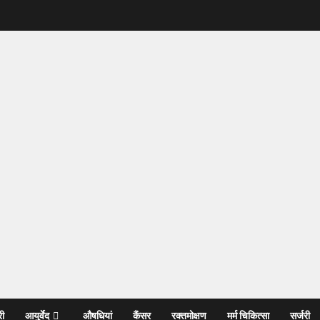
री
आयुर्वेद
औषधियां
कैंसर
रक्तमोक्षण
मर्म चिकित्सा
सर्जरी