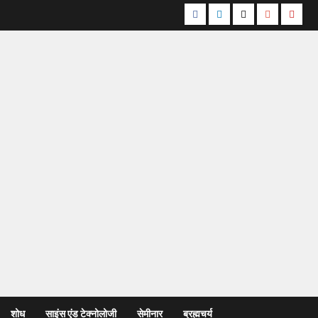
शोध
साइंस एंड टेक्नोलोजी
सेमीनार
ब्रह्मचर्य