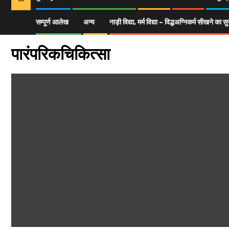
सम्पूर्ण आलेख
अन्य
नाड़ी विद्या, मर्म विद्या – विद्धअग्निकर्म सीखने क
Home
सम्पूर्ण आलेख
पारंपरिकचिकित्सा
पारंपरिकचिकित्सा