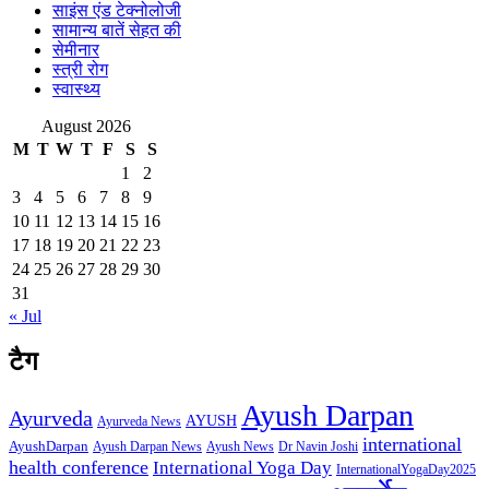
साइंस एंड टेक्नोलोजी
सामान्य बातें सेहत की
सेमीनार
स्त्री रोग
स्वास्थ्य
August 2026
M
T
W
T
F
S
S
1
2
3
4
5
6
7
8
9
10
11
12
13
14
15
16
17
18
19
20
21
22
23
24
25
26
27
28
29
30
31
« Jul
टैग
Ayush Darpan
Ayurveda
AYUSH
Ayurveda News
international
AyushDarpan
Ayush News
Ayush Darpan News
Dr Navin Joshi
health conference
International Yoga Day
InternationalYogaDay2025