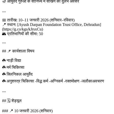
🪔 आयुर्वेद गुरुओं के सानिध्य में सीखने का दुर्लभ अवसर
---
📅 तारीख: 10–11 जनवरी 2026 (शनिवार–रविवार)
📍 स्थान: [Ayush Darpan Foundation Trust Office, Dehradun]
(https://g.co/kgs/kJrsxCu)
👥 प्रतिभागियों की सीमा: 50
---
## 📌 कार्यशाला विषय
☘️ नाड़ी विद्या
☘️ मर्म चिकित्सा
☘️ क्लिनिकल आयुर्वेद
☘️ अनुशस्त्र चिकित्सा -विद्ध कर्म -अग्निकर्म -रक्तमोक्षण -जलौकाअवचरण
---
## 🗓️ शेड्यूल
### 📍 10 जनवरी 2026 (शनिवार)