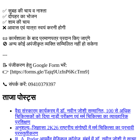
✅ सुबह की चाय व नाश्ता
✅ दोपहर का भोजन
✅ शाम की चाय
❌ आवास एवं यात्रा स्वयं करनी होगी
📜 कार्यशाला के बाद प्रमाणपत्र प्रदान किए जाएंगे
🚫 अन्य कोई अपंजीकृत व्यक्ति सम्मिलित नहीं हो सकेगा
---
📝 पंजीकरण हेतु Google Form भरें:
👉 [https://forms.gle/Tajq9UzfnP6KcTrm9]
📞 संपर्क करें: 09410379397
ताजा पोस्ट्स
वैद्य संस्कारम् कार्यक्रम में डॉ. नवीन जोशी सम्मानित, 100 से अधिक
चिकित्सकों को दिया नाड़ी परीक्षण एवं मर्म चिकित्सा का व्यावहारिक
प्रशिक्षण
अनुशल्य–जिज्ञासा 2K26 राष्ट्रीय संगोष्ठी में मर्म चिकित्सा का प्रभावी
प्रस्तुतीकरण
R. A. Podar आयुर्वेद मेडिकल कॉलेज, मुंबई में डॉ. नवीन जोशी ने साझा