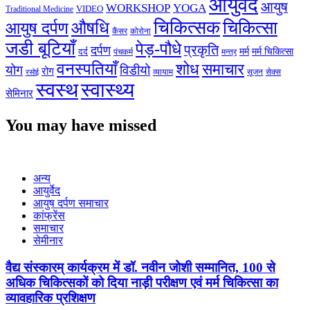
आयुर्वेद
आयुष
WORKSHOP
YOGA
VIDEO
Traditional Medicine
चिकित्सक
औषधि
चिकित्सा
आयुष दर्पण
कैंसर
कोरोना
जडी बूटियाँ
पेड़-पौधे
प्रकृति
दर्पण
मर्म
मर्म चिकित्सा
दर्द
पंचकर्म
मन्त्र
वनस्पतियाँ
शोध
समाचार
योग
विडीयो
रोग
सेक्स
व्यायाम
सूजन
रसोई
स्वस्थ
स्वास्थ्य
सेमिनार
You may have missed
अन्य
आयुर्वेद
आयुष दर्पण समाचार
कांफ्रेंस
समाचार
सेमीनार
वैद्य संस्कारम् कार्यक्रम में डॉ. नवीन जोशी सम्मानित, 100 से
अधिक चिकित्सकों को दिया नाड़ी परीक्षण एवं मर्म चिकित्सा का
व्यावहारिक प्रशिक्षण