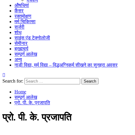
औषधियां
कैंसर
रक्तमोक्षण
मर्म चिकित्सा
सर्जरी
शोध
साइंस एंड टेक्नोलोजी
सेमीनार
ब्रह्मचर्य
सम्पूर्ण आलेख
अन्य
नाड़ी विद्या, मर्म विद्या – विद्धअग्निकर्म सीखने का सुनहरा अवसर
Search for:
Home
सम्पूर्ण आलेख
प्रो. पी. के. प्रजापति
प्रो. पी. के. प्रजापति