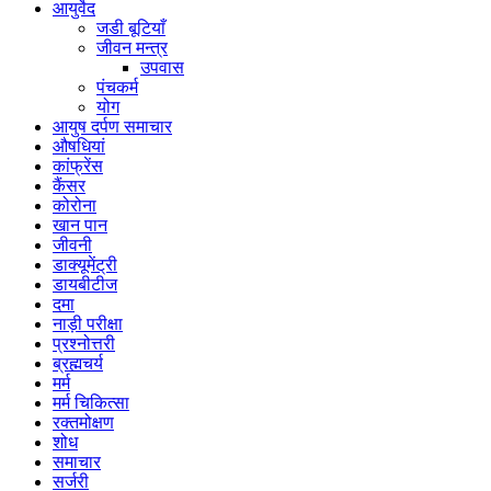
आयुर्वेद
जडी बूटियाँ
जीवन मन्त्र
उपवास
पंचकर्म
योग
आयुष दर्पण समाचार
औषधियां
कांफ्रेंस
कैंसर
कोरोना
खान पान
जीवनी
डाक्यूमेंट्री
डायबीटीज
दमा
नाड़ी परीक्षा
प्रश्नोत्तरी
ब्रह्मचर्य
मर्म
मर्म चिकित्सा
रक्तमोक्षण
शोध
समाचार
सर्जरी