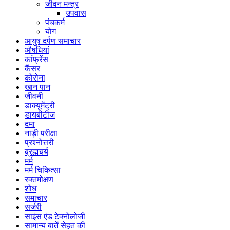
जीवन मन्त्र
उपवास
पंचकर्म
योग
आयुष दर्पण समाचार
औषधियां
कांफ्रेंस
कैंसर
कोरोना
खान पान
जीवनी
डाक्यूमेंट्री
डायबीटीज
दमा
नाड़ी परीक्षा
प्रश्नोत्तरी
ब्रह्मचर्य
मर्म
मर्म चिकित्सा
रक्तमोक्षण
शोध
समाचार
सर्जरी
साइंस एंड टेक्नोलोजी
सामान्य बातें सेहत की