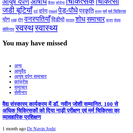
चिकित्सक
औषधि
चिकित्सा
आयुष दर्पण
कैंसर
कोरोना
जडी बूटियाँ
पेड़-पौधे
प्रकृति
दर्पण
मर्म
मर्म चिकित्सा
दर्द
पंचकर्म
मन्त्र
वनस्पतियाँ
शोध
समाचार
योग
विडीयो
रोग
सेक्स
व्यायाम
सूजन
रसोई
स्वस्थ
स्वास्थ्य
सेमिनार
You may have missed
अन्य
आयुर्वेद
आयुष दर्पण समाचार
कांफ्रेंस
समाचार
सेमीनार
वैद्य संस्कारम् कार्यक्रम में डॉ. नवीन जोशी सम्मानित, 100 से
अधिक चिकित्सकों को दिया नाड़ी परीक्षण एवं मर्म चिकित्सा का
व्यावहारिक प्रशिक्षण
1 month ago
Dr Navin Joshi