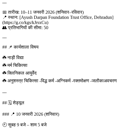
---
📅 तारीख: 10–11 जनवरी 2026 (शनिवार–रविवार)
📍 स्थान: [Ayush Darpan Foundation Trust Office, Dehradun]
(https://g.co/kgs/kJrsxCu)
👥 प्रतिभागियों की सीमा: 50
---
## 📌 कार्यशाला विषय
☘️ नाड़ी विद्या
☘️ मर्म चिकित्सा
☘️ क्लिनिकल आयुर्वेद
☘️ अनुशस्त्र चिकित्सा -विद्ध कर्म -अग्निकर्म -रक्तमोक्षण -जलौकाअवचरण
---
## 🗓️ शेड्यूल
### 📍 10 जनवरी 2026 (शनिवार)
🕘 सुबह 9 बजे – शाम 5 बजे