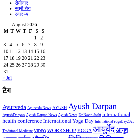
सेमीनार
स्त्री रोग
स्वास्थ्य
August 2026
M
T
W
T
F
S
S
1
2
3
4
5
6
7
8
9
10
11
12
13
14
15
16
17
18
19
20
21
22
23
24
25
26
27
28
29
30
31
« Jul
टैग
Ayush Darpan
Ayurveda
AYUSH
Ayurveda News
international
AyushDarpan
Ayush News
Ayush Darpan News
Dr Navin Joshi
health conference
International Yoga Day
InternationalYogaDay2025
आयुर्वेद
आयुष
WORKSHOP
YOGA
VIDEO
Traditional Medicine