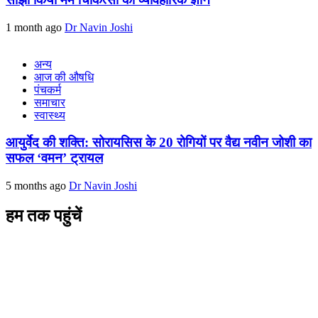
1 month ago
Dr Navin Joshi
अन्य
आज की औषधि
पंचकर्म
समाचार
स्वास्थ्य
आयुर्वेद की शक्ति: सोरायसिस के 20 रोगियों पर वैद्य नवीन जोशी का
सफल ‘वमन’ ट्रायल
5 months ago
Dr Navin Joshi
हम तक पहुंचें
L/4 C-block, Sarswati Vihar
Ajabpur Khurd,
Dehradun-248001
Uttarakhand, India
+91-9411137993