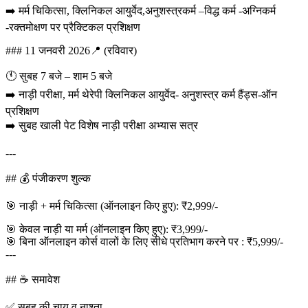
➡️ मर्म चिकित्सा, क्लिनिकल आयुर्वेद,अनुशस्त्रकर्म –विद्ध कर्म -अग्निकर्म
-रक्तमोक्षण पर प्रैक्टिकल प्रशिक्षण
### 11 जनवरी 2026📍 (रविवार)
🕚 सुबह 7 बजे – शाम 5 बजे
➡️ नाड़ी परीक्षा, मर्म थेरेपी क्लिनिकल आयुर्वेद- अनुशस्त्र कर्म हैंड्स-ऑन
प्रशिक्षण
➡️ सुबह खाली पेट विशेष नाड़ी परीक्षा अभ्यास सत्र
---
## 💰 पंजीकरण शुल्क
🎯 नाड़ी + मर्म चिकित्सा (ऑनलाइन किए हुए): ₹2,999/-
🎯 केवल नाड़ी या मर्म (ऑनलाइन किए हुए): ₹3,999/-
🎯 बिना ऑनलाइन कोर्स वालों के लिए सीधे प्रतिभाग करने पर : ₹5,999/-
---
## ☕ समावेश
✅ सुबह की चाय व नाश्ता