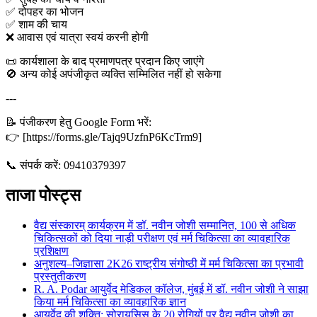
✅ दोपहर का भोजन
✅ शाम की चाय
❌ आवास एवं यात्रा स्वयं करनी होगी
📜 कार्यशाला के बाद प्रमाणपत्र प्रदान किए जाएंगे
🚫 अन्य कोई अपंजीकृत व्यक्ति सम्मिलित नहीं हो सकेगा
---
📝 पंजीकरण हेतु Google Form भरें:
👉 [https://forms.gle/Tajq9UzfnP6KcTrm9]
📞 संपर्क करें: 09410379397
ताजा पोस्ट्स
वैद्य संस्कारम् कार्यक्रम में डॉ. नवीन जोशी सम्मानित, 100 से अधिक
चिकित्सकों को दिया नाड़ी परीक्षण एवं मर्म चिकित्सा का व्यावहारिक
प्रशिक्षण
अनुशल्य–जिज्ञासा 2K26 राष्ट्रीय संगोष्ठी में मर्म चिकित्सा का प्रभावी
प्रस्तुतीकरण
R. A. Podar आयुर्वेद मेडिकल कॉलेज, मुंबई में डॉ. नवीन जोशी ने साझा
किया मर्म चिकित्सा का व्यावहारिक ज्ञान
आयुर्वेद की शक्ति: सोरायसिस के 20 रोगियों पर वैद्य नवीन जोशी का