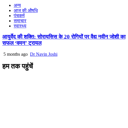
अन्य
आज की औषधि
पंचकर्म
समाचार
स्वास्थ्य
आयुर्वेद की शक्ति: सोरायसिस के 20 रोगियों पर वैद्य नवीन जोशी का
सफल ‘वमन’ ट्रायल
5 months ago
Dr Navin Joshi
हम तक पहुंचें
L/4 C-block, Sarswati Vihar
Ajabpur Khurd,
Dehradun-248001
Uttarakhand, India
+91-9411137993
ayushdarpan@gmail.com
www.ayushdarpan.com