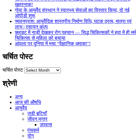
खतरनाक!
गोवा के आयुर्वेद संस्थान ने स्वास्थ्य सेवाओं का विस्तार किया, दो नई
ओपीडी शुरू
च्यवनप्राश: आयुर्वेदिक शास्त्रीय निर्माण विधि, घटक द्रव्य, मात्रा एवं
लाभ | रसायन कल्प
फ़्लाइट में नाड़ी देखकर रोग पहचान — सिद्ध चिकित्सकों ने हवा में ही मर्म
चिकित्सा से महिला को बचाया
आंवला पर दुनिया में मचा “वैज्ञानिक धमाका”!
चर्चित पोस्ट
चर्चित पोस्ट
श्रेणी
अन्य
आज की औषधि
आयुर्वेद
जडी बूटियाँ
जीवन मन्त्र
उपवास
पंचकर्म
योग