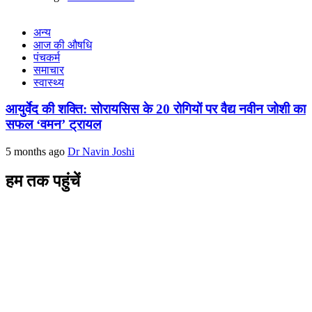
अन्य
आज की औषधि
पंचकर्म
समाचार
स्वास्थ्य
आयुर्वेद की शक्ति: सोरायसिस के 20 रोगियों पर वैद्य नवीन जोशी का
सफल ‘वमन’ ट्रायल
5 months ago
Dr Navin Joshi
हम तक पहुंचें
L/4 C-block, Sarswati Vihar
Ajabpur Khurd,
Dehradun-248001
Uttarakhand, India
+91-9411137993
ayushdarpan@gmail.com