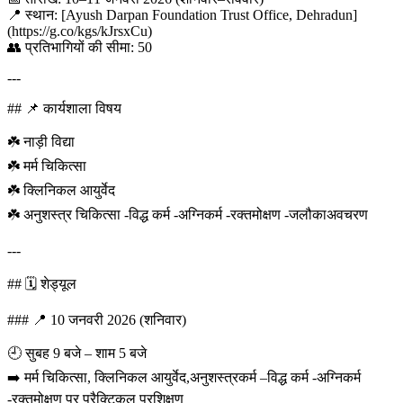
📍 स्थान: [Ayush Darpan Foundation Trust Office, Dehradun]
(https://g.co/kgs/kJrsxCu)
👥 प्रतिभागियों की सीमा: 50
---
## 📌 कार्यशाला विषय
☘️ नाड़ी विद्या
☘️ मर्म चिकित्सा
☘️ क्लिनिकल आयुर्वेद
☘️ अनुशस्त्र चिकित्सा -विद्ध कर्म -अग्निकर्म -रक्तमोक्षण -जलौकाअवचरण
---
## 🗓️ शेड्यूल
### 📍 10 जनवरी 2026 (शनिवार)
🕘 सुबह 9 बजे – शाम 5 बजे
➡️ मर्म चिकित्सा, क्लिनिकल आयुर्वेद,अनुशस्त्रकर्म –विद्ध कर्म -अग्निकर्म
-रक्तमोक्षण पर प्रैक्टिकल प्रशिक्षण