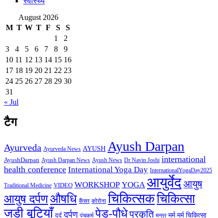
स्वास्थ्य
August 2026
M
T
W
T
F
S
S
1
2
3
4
5
6
7
8
9
10
11
12
13
14
15
16
17
18
19
20
21
22
23
24
25
26
27
28
29
30
31
« Jul
टैग
Ayush Darpan
Ayurveda
AYUSH
Ayurveda News
international
AyushDarpan
Ayush News
Ayush Darpan News
Dr Navin Joshi
health conference
International Yoga Day
InternationalYogaDay2025
आयुर्वेद
आयुष
WORKSHOP
YOGA
VIDEO
Traditional Medicine
चिकित्सक
औषधि
चिकित्सा
आयुष दर्पण
कैंसर
कोरोना
जडी बूटियाँ
पेड़-पौधे
प्रकृति
दर्पण
मर्म
मर्म चिकित्सा
दर्द
पंचकर्म
मन्त्र