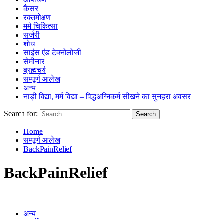
कैंसर
रक्तमोक्षण
मर्म चिकित्सा
सर्जरी
शोध
साइंस एंड टेक्नोलोजी
सेमीनार
ब्रह्मचर्य
सम्पूर्ण आलेख
अन्य
नाड़ी विद्या, मर्म विद्या – विद्धअग्निकर्म सीखने का सुनहरा अवसर
Search for:
Home
सम्पूर्ण आलेख
BackPainRelief
BackPainRelief
अन्य