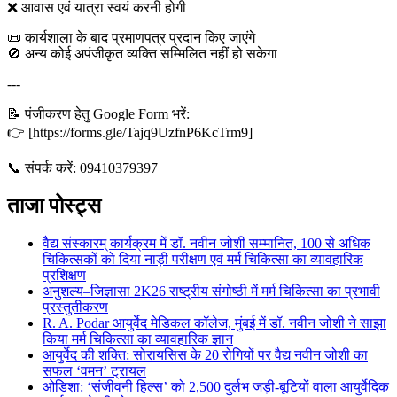
❌ आवास एवं यात्रा स्वयं करनी होगी
📜 कार्यशाला के बाद प्रमाणपत्र प्रदान किए जाएंगे
🚫 अन्य कोई अपंजीकृत व्यक्ति सम्मिलित नहीं हो सकेगा
---
📝 पंजीकरण हेतु Google Form भरें:
👉 [https://forms.gle/Tajq9UzfnP6KcTrm9]
📞 संपर्क करें: 09410379397
ताजा पोस्ट्स
वैद्य संस्कारम् कार्यक्रम में डॉ. नवीन जोशी सम्मानित, 100 से अधिक
चिकित्सकों को दिया नाड़ी परीक्षण एवं मर्म चिकित्सा का व्यावहारिक
प्रशिक्षण
अनुशल्य–जिज्ञासा 2K26 राष्ट्रीय संगोष्ठी में मर्म चिकित्सा का प्रभावी
प्रस्तुतीकरण
R. A. Podar आयुर्वेद मेडिकल कॉलेज, मुंबई में डॉ. नवीन जोशी ने साझा
किया मर्म चिकित्सा का व्यावहारिक ज्ञान
आयुर्वेद की शक्ति: सोरायसिस के 20 रोगियों पर वैद्य नवीन जोशी का
सफल ‘वमन’ ट्रायल
ओडिशा: ‘संजीवनी हिल्स’ को 2,500 दुर्लभ जड़ी-बूटियों वाला आयुर्वेदिक