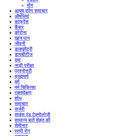
योग
आयुष दर्पण समाचार
औषधियां
कांफ्रेंस
कैंसर
कोरोना
खान पान
जीवनी
डाक्यूमेंट्री
डायबीटीज
दमा
नाड़ी परीक्षा
प्रश्नोत्तरी
ब्रह्मचर्य
मर्म
मर्म चिकित्सा
रक्तमोक्षण
शोध
समाचार
सर्जरी
साइंस एंड टेक्नोलोजी
सामान्य बातें सेहत की
सेमीनार
स्त्री रोग