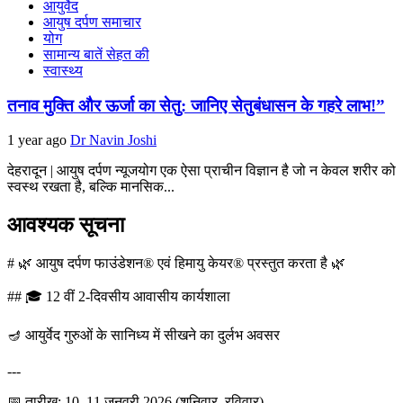
आयुर्वेद
आयुष दर्पण समाचार
योग
सामान्य बातें सेहत की
स्वास्थ्य
तनाव मुक्ति और ऊर्जा का सेतु: जानिए सेतुबंधासन के गहरे लाभ!”
1 year ago
Dr Navin Joshi
देहरादून | आयुष दर्पण न्यूजयोग एक ऐसा प्राचीन विज्ञान है जो न केवल शरीर को
स्वस्थ रखता है, बल्कि मानसिक...
आवश्यक सूचना
# 🌿 आयुष दर्पण फाउंडेशन® एवं हिमायु केयर® प्रस्तुत करता है 🌿
## 🎓 12 वीं 2-दिवसीय आवासीय कार्यशाला
🪔 आयुर्वेद गुरुओं के सानिध्य में सीखने का दुर्लभ अवसर
---
📅 तारीख: 10–11 जनवरी 2026 (शनिवार–रविवार)