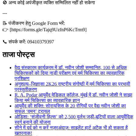
🚫 अन्य कोई अपंजीकृत व्यक्ति सम्मिलित नहीं हो सकेगा
---
📝 पंजीकरण हेतु Google Form भरें:
👉 [https://forms.gle/Tajq9UzfnP6KcTrm9]
📞 संपर्क करें: 09410379397
ताजा पोस्ट्स
वैद्य संस्कारम् कार्यक्रम में डॉ. नवीन जोशी सम्मानित, 100 से अधिक
चिकित्सकों को दिया नाड़ी परीक्षण एवं मर्म चिकित्सा का व्यावहारिक
प्रशिक्षण
अनुशल्य–जिज्ञासा 2K26 राष्ट्रीय संगोष्ठी में मर्म चिकित्सा का प्रभावी
प्रस्तुतीकरण
R. A. Podar आयुर्वेद मेडिकल कॉलेज, मुंबई में डॉ. नवीन जोशी ने साझा
किया मर्म चिकित्सा का व्यावहारिक ज्ञान
आयुर्वेद की शक्ति: सोरायसिस के 20 रोगियों पर वैद्य नवीन जोशी का
सफल ‘वमन’ ट्रायल
ओडिशा: ‘संजीवनी हिल्स’ को 2,500 दुर्लभ जड़ी-बूटियों वाला आयुर्वेदिक
स्वर्ग बनाने की योजना
सीने में दर्द को न करें नज़रअंदाज़: साइलेंट हार्ट अटैक भी हो सकता है
खतरनाक!