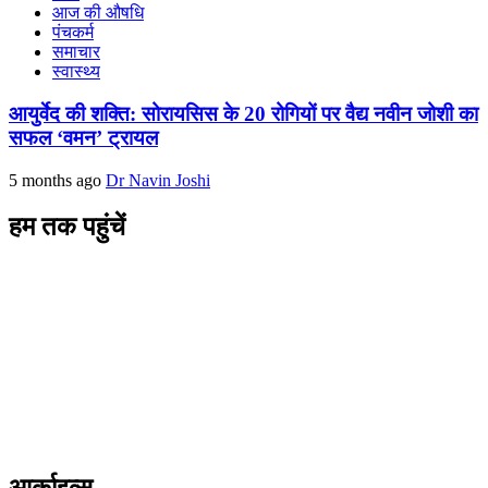
आज की औषधि
पंचकर्म
समाचार
स्वास्थ्य
आयुर्वेद की शक्ति: सोरायसिस के 20 रोगियों पर वैद्य नवीन जोशी का
सफल ‘वमन’ ट्रायल
5 months ago
Dr Navin Joshi
हम तक पहुंचें
L/4 C-block, Sarswati Vihar
Ajabpur Khurd,
Dehradun-248001
Uttarakhand, India
+91-9411137993
ayushdarpan@gmail.com
www.ayushdarpan.com