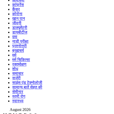
औषधियां
कांफ्रेंस
कैंसर
कोरोना
खान पान
जीवनी
डाक्यूमेंट्री
डायबीटीज
दमा
नाड़ी परीक्षा
प्रश्नोत्तरी
ब्रह्मचर्य
मर्म
मर्म चिकित्सा
रक्तमोक्षण
शोध
समाचार
सर्जरी
साइंस एंड टेक्नोलोजी
सामान्य बातें सेहत की
सेमीनार
स्त्री रोग
स्वास्थ्य
August 2026