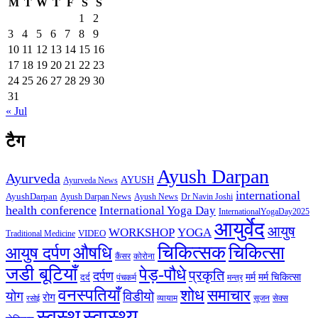
M
T
W
T
F
S
S
1
2
3
4
5
6
7
8
9
10
11
12
13
14
15
16
17
18
19
20
21
22
23
24
25
26
27
28
29
30
31
« Jul
टैग
Ayush Darpan
Ayurveda
AYUSH
Ayurveda News
international
AyushDarpan
Ayush News
Ayush Darpan News
Dr Navin Joshi
health conference
International Yoga Day
InternationalYogaDay2025
आयुर्वेद
आयुष
WORKSHOP
YOGA
VIDEO
Traditional Medicine
चिकित्सक
औषधि
चिकित्सा
आयुष दर्पण
कैंसर
कोरोना
जडी बूटियाँ
पेड़-पौधे
प्रकृति
दर्पण
मर्म
मर्म चिकित्सा
दर्द
पंचकर्म
मन्त्र
वनस्पतियाँ
शोध
समाचार
योग
विडीयो
रोग
सेक्स
व्यायाम
सूजन
रसोई
स्वस्थ
स्वास्थ्य