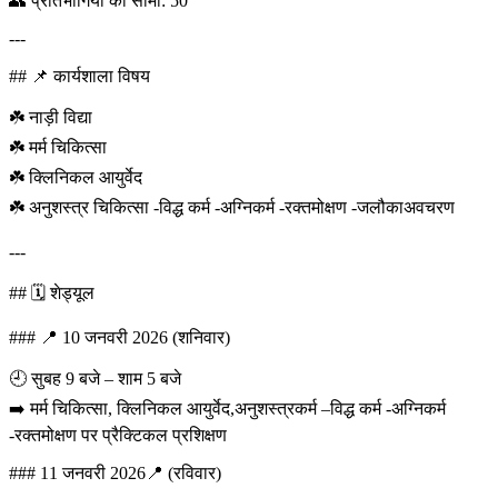
👥 प्रतिभागियों की सीमा: 50
---
## 📌 कार्यशाला विषय
☘️ नाड़ी विद्या
☘️ मर्म चिकित्सा
☘️ क्लिनिकल आयुर्वेद
☘️ अनुशस्त्र चिकित्सा -विद्ध कर्म -अग्निकर्म -रक्तमोक्षण -जलौकाअवचरण
---
## 🗓️ शेड्यूल
### 📍 10 जनवरी 2026 (शनिवार)
🕘 सुबह 9 बजे – शाम 5 बजे
➡️ मर्म चिकित्सा, क्लिनिकल आयुर्वेद,अनुशस्त्रकर्म –विद्ध कर्म -अग्निकर्म
-रक्तमोक्षण पर प्रैक्टिकल प्रशिक्षण
### 11 जनवरी 2026📍 (रविवार)