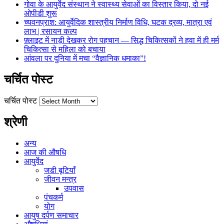
गोवा के आयुर्वेद संस्थान ने स्वास्थ्य सेवाओं का विस्तार किया, दो नई
ओपीडी शुरू
च्यवनप्राश: आयुर्वेदिक शास्त्रीय निर्माण विधि, घटक द्रव्य, मात्रा एवं
लाभ | रसायन कल्प
फ़्लाइट में नाड़ी देखकर रोग पहचान — सिद्ध चिकित्सकों ने हवा में ही मर्म
चिकित्सा से महिला को बचाया
आंवला पर दुनिया में मचा “वैज्ञानिक धमाका”!
चर्चित पोस्ट
चर्चित पोस्ट
श्रेणी
अन्य
आज की औषधि
आयुर्वेद
जडी बूटियाँ
जीवन मन्त्र
उपवास
पंचकर्म
योग
आयुष दर्पण समाचार