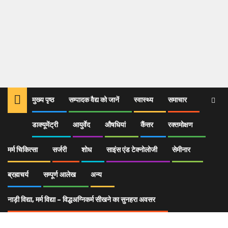
मुख्य पृष्ठ
सम्पादक वैद्य को जानें
स्वास्थ्य
समाचार
डाक्यूमेंट्री
आयुर्वेद
औषधियां
कैंसर
रक्तमोक्षण
Home
आयुर्वेद
रोडीओला रोजीया :आधुनिक संजीवनी
images
मर्म चिकित्सा
सर्जरी
शोध
साइंस एंड टेक्नोलोजी
सेमीनार
images
ब्रह्मचर्य
सम्पूर्ण आलेख
अन्य
नाड़ी विद्या, मर्म विद्या – विद्धअग्निकर्म सीखने का सुनहरा अवसर