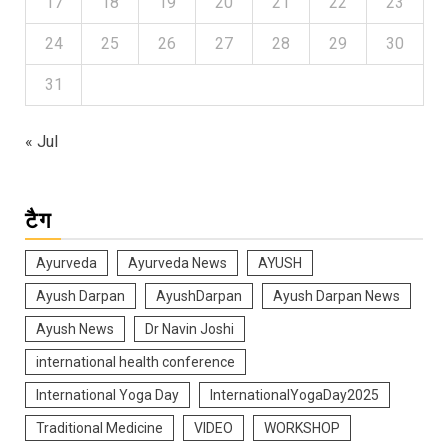
17
18
19
20
21
22
23
24
25
26
27
28
29
30
31
« Jul
टैग
Ayurveda
Ayurveda News
AYUSH
Ayush Darpan
AyushDarpan
Ayush Darpan News
Ayush News
Dr Navin Joshi
international health conference
International Yoga Day
InternationalYogaDay2025
Traditional Medicine
VIDEO
WORKSHOP