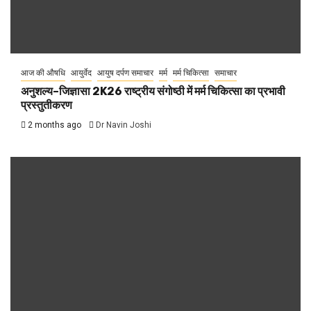
आज की औषधि
आयुर्वेद
आयुष दर्पण समाचार
मर्म
मर्म चिकित्सा
समाचार
अनुशल्य–जिज्ञासा 2K26 राष्ट्रीय संगोष्ठी में मर्म चिकित्सा का प्रभावी
प्रस्तुतीकरण
2 months ago
Dr Navin Joshi