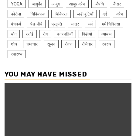
YOGA
आयुर्वेद
आयुष
आयुष दर्पण
औषधि
कैंसर
कोरोना
चिकित्सक
चिकित्सा
जडी बूटियाँ
दर्द
दर्पण
पंचकर्म
पेड़-पौधे
प्रकृति
मन्त्र
मर्म
मर्म चिकित्सा
योग
रसोई
रोग
वनस्पतियाँ
विडीयो
व्यायाम
शोध
समाचार
सूजन
सेक्स
सेमिनार
स्वस्थ
स्वास्थ्य
YOU MAY HAVE MISSED