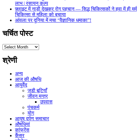
लाभ | रसायन कल्प
फ़्लाइट में नाड़ी देखकर रोग पहचान — सिद्ध चिकित्सकों ने हवा में ही मर्म
चिकित्सा से महिला को बचाया
आंवला पर दुनिया में मचा “वैज्ञानिक धमाका”!
चर्चित पोस्ट
चर्चित
पोस्ट
श्रेणी
अन्य
आज की औषधि
आयुर्वेद
जडी बूटियाँ
जीवन मन्त्र
उपवास
पंचकर्म
योग
आयुष दर्पण समाचार
औषधियां
कांफ्रेंस
कैंसर