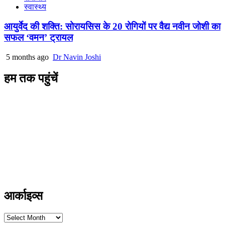
स्वास्थ्य
आयुर्वेद की शक्ति: सोरायसिस के 20 रोगियों पर वैद्य नवीन जोशी का
सफल ‘वमन’ ट्रायल
5 months ago
Dr Navin Joshi
हम तक पहुंचें
L/4 C-block, Sarswati Vihar
Ajabpur Khurd,
Dehradun-248001
Uttarakhand, India
+91-9411137993
ayushdarpan@gmail.com
www.ayushdarpan.com
आर्काइव्स
आर्काइव्स