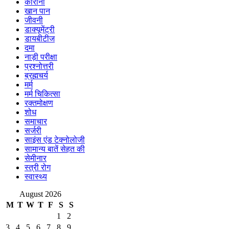
कोरोना
खान पान
जीवनी
डाक्यूमेंट्री
डायबीटीज
दमा
नाड़ी परीक्षा
प्रश्नोत्तरी
ब्रह्मचर्य
मर्म
मर्म चिकित्सा
रक्तमोक्षण
शोध
समाचार
सर्जरी
साइंस एंड टेक्नोलोजी
सामान्य बातें सेहत की
सेमीनार
स्त्री रोग
स्वास्थ्य
August 2026
M
T
W
T
F
S
S
1
2
3
4
5
6
7
8
9