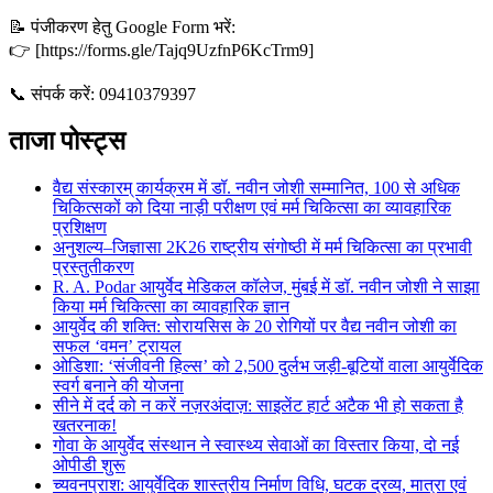
📝 पंजीकरण हेतु Google Form भरें:
👉 [https://forms.gle/Tajq9UzfnP6KcTrm9]
📞 संपर्क करें: 09410379397
ताजा पोस्ट्स
वैद्य संस्कारम् कार्यक्रम में डॉ. नवीन जोशी सम्मानित, 100 से अधिक
चिकित्सकों को दिया नाड़ी परीक्षण एवं मर्म चिकित्सा का व्यावहारिक
प्रशिक्षण
अनुशल्य–जिज्ञासा 2K26 राष्ट्रीय संगोष्ठी में मर्म चिकित्सा का प्रभावी
प्रस्तुतीकरण
R. A. Podar आयुर्वेद मेडिकल कॉलेज, मुंबई में डॉ. नवीन जोशी ने साझा
किया मर्म चिकित्सा का व्यावहारिक ज्ञान
आयुर्वेद की शक्ति: सोरायसिस के 20 रोगियों पर वैद्य नवीन जोशी का
सफल ‘वमन’ ट्रायल
ओडिशा: ‘संजीवनी हिल्स’ को 2,500 दुर्लभ जड़ी-बूटियों वाला आयुर्वेदिक
स्वर्ग बनाने की योजना
सीने में दर्द को न करें नज़रअंदाज़: साइलेंट हार्ट अटैक भी हो सकता है
खतरनाक!
गोवा के आयुर्वेद संस्थान ने स्वास्थ्य सेवाओं का विस्तार किया, दो नई
ओपीडी शुरू
च्यवनप्राश: आयुर्वेदिक शास्त्रीय निर्माण विधि, घटक द्रव्य, मात्रा एवं