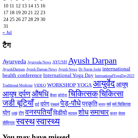
10
11
12
13
14
15
16
17
18
19
20
21
22
23
24
25
26
27
28
29
30
31
« Jul
टैग
Ayush Darpan
Ayurveda
AYUSH
Ayurveda News
international
AyushDarpan
Ayush News
Ayush Darpan News
Dr Navin Joshi
health conference
International Yoga Day
InternationalYogaDay2025
आयुर्वेद
आयुष
WORKSHOP
YOGA
VIDEO
Traditional Medicine
चिकित्सक
औषधि
चिकित्सा
आयुष दर्पण
कैंसर
कोरोना
जडी बूटियाँ
पेड़-पौधे
प्रकृति
दर्पण
मर्म
मर्म चिकित्सा
दर्द
पंचकर्म
मन्त्र
वनस्पतियाँ
शोध
समाचार
योग
विडीयो
रोग
सेक्स
व्यायाम
सूजन
रसोई
स्वस्थ
स्वास्थ्य
सेमिनार
You may have missed