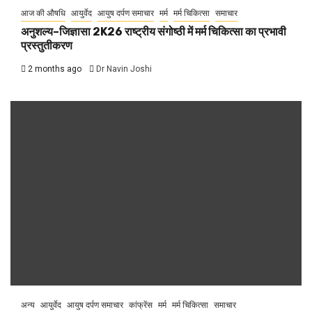
आज की औषधि
आयुर्वेद
आयुष दर्पण समाचार
मर्म
मर्म चिकित्सा
समाचार
अनुशल्य–जिज्ञासा 2K26 राष्ट्रीय संगोष्ठी में मर्म चिकित्सा का प्रभावी
प्रस्तुतीकरण
2 months ago
Dr Navin Joshi
अन्य
आयुर्वेद
आयुष दर्पण समाचार
कांफ्रेंस
मर्म
मर्म चिकित्सा
समाचार