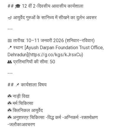
## 🎓 12 वीं 2-दिवसीय आवासीय कार्यशाला
🪔 आयुर्वेद गुरुओं के सानिध्य में सीखने का दुर्लभ अवसर
---
📅 तारीख: 10–11 जनवरी 2026 (शनिवार–रविवार)
📍 स्थान: [Ayush Darpan Foundation Trust Office,
Dehradun](https://g.co/kgs/kJrsxCu)
👥 प्रतिभागियों की सीमा: 50
---
## 📌 कार्यशाला विषय
☘️ नाड़ी विद्या
☘️ मर्म चिकित्सा
☘️ क्लिनिकल आयुर्वेद
☘️ अनुशस्त्र चिकित्सा -विद्ध कर्म -अग्निकर्म -रक्तमोक्षण
-जलौकाअवचरण