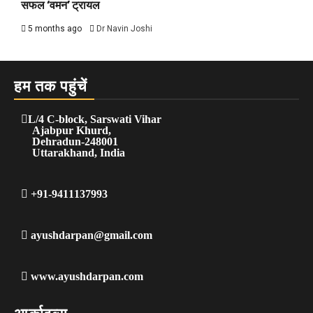
सफल ‘वमन’ ट्रायल
5 months ago
Dr Navin Joshi
हम तक पहुंचें
L/4 C-block, Sarswati Vihar
Ajabpur Khurd,
Dehradun-248001
Uttarakhand, India
+91-9411137993
ayushdarpan@gmail.com
www.ayushdarpan.com