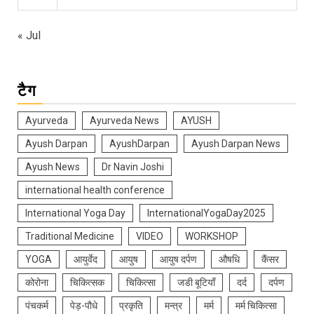
« Jul
टैग
Ayurveda
Ayurveda News
AYUSH
Ayush Darpan
AyushDarpan
Ayush Darpan News
Ayush News
Dr Navin Joshi
international health conference
International Yoga Day
InternationalYogaDay2025
Traditional Medicine
VIDEO
WORKSHOP
YOGA
आयुर्वेद
आयुष
आयुष दर्पण
औषधि
कैंसर
कोरोना
चिकित्सक
चिकित्सा
जडी बूटियाँ
दर्द
दर्पण
पंचकर्म
पेड़-पौधे
प्रकृति
मन्त्र
मर्म
मर्म चिकित्सा