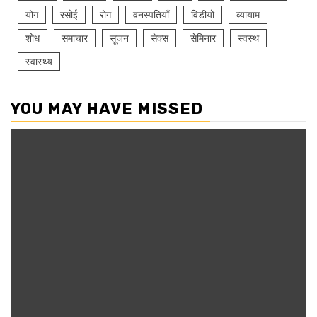
योग
रसोई
रोग
वनस्पतियाँ
विडीयो
व्यायाम
शोध
समाचार
सूजन
सेक्स
सेमिनार
स्वस्थ
स्वास्थ्य
YOU MAY HAVE MISSED