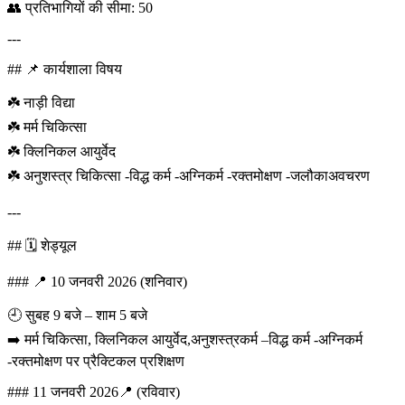
👥 प्रतिभागियों की सीमा: 50
---
## 📌 कार्यशाला विषय
☘️ नाड़ी विद्या
☘️ मर्म चिकित्सा
☘️ क्लिनिकल आयुर्वेद
☘️ अनुशस्त्र चिकित्सा -विद्ध कर्म -अग्निकर्म -रक्तमोक्षण -जलौकाअवचरण
---
## 🗓️ शेड्यूल
### 📍 10 जनवरी 2026 (शनिवार)
🕘 सुबह 9 बजे – शाम 5 बजे
➡️ मर्म चिकित्सा, क्लिनिकल आयुर्वेद,अनुशस्त्रकर्म –विद्ध कर्म -अग्निकर्म
-रक्तमोक्षण पर प्रैक्टिकल प्रशिक्षण
### 11 जनवरी 2026📍 (रविवार)