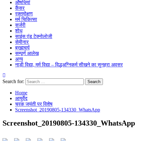
औषधियां
कैंसर
रक्तमोक्षण
मर्म चिकित्सा
सर्जरी
शोध
साइंस एंड टेक्नोलोजी
सेमीनार
ब्रह्मचर्य
सम्पूर्ण आलेख
अन्य
नाड़ी विद्या, मर्म विद्या – विद्धअग्निकर्म सीखने का सुनहरा अवसर
Search for:
Home
आयुर्वेद
चरक जयंती पर विशेष
Screenshot_20190805-134330_WhatsApp
Screenshot_20190805-134330_WhatsApp