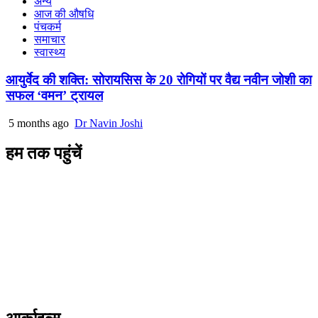
अन्य
आज की औषधि
पंचकर्म
समाचार
स्वास्थ्य
आयुर्वेद की शक्ति: सोरायसिस के 20 रोगियों पर वैद्य नवीन जोशी का
सफल ‘वमन’ ट्रायल
5 months ago
Dr Navin Joshi
हम तक पहुंचें
L/4 C-block, Sarswati Vihar
Ajabpur Khurd,
Dehradun-248001
Uttarakhand, India
+91-9411137993
ayushdarpan@gmail.com
www.ayushdarpan.com