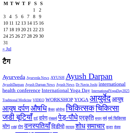
M
T
W
T
F
S
S
1
2
3
4
5
6
7
8
9
10
11
12
13
14
15
16
17
18
19
20
21
22
23
24
25
26
27
28
29
30
31
« Jul
टैग
Ayush Darpan
Ayurveda
AYUSH
Ayurveda News
international
AyushDarpan
Ayush News
Ayush Darpan News
Dr Navin Joshi
health conference
International Yoga Day
InternationalYogaDay2025
आयुर्वेद
आयुष
WORKSHOP
YOGA
VIDEO
Traditional Medicine
चिकित्सक
औषधि
चिकित्सा
आयुष दर्पण
कैंसर
कोरोना
जडी बूटियाँ
पेड़-पौधे
प्रकृति
दर्पण
मर्म
मर्म चिकित्सा
दर्द
पंचकर्म
मन्त्र
वनस्पतियाँ
शोध
समाचार
योग
विडीयो
रोग
सेक्स
व्यायाम
सूजन
रसोई