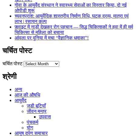
गोवा के आयुर्वेद संस्थान ने स्वास्थ्य सेवाओं का विस्तार किया, दो नई
ओपीडी शुरू
च्यवनप्राश: आयुर्वेदिक शास्त्रीय निर्माण विधि, घटक द्रव्य, मात्रा एवं
लाभ | रसायन कल्प
फ़्लाइट में नाड़ी देखकर रोग पहचान — सिद्ध चिकित्सकों ने हवा में ही मर्म
चिकित्सा से महिला को बचाया
आंवला पर दुनिया में मचा “वैज्ञानिक धमाका”!
चर्चित पोस्ट
चर्चित पोस्ट
श्रेणी
अन्य
आज की औषधि
आयुर्वेद
जडी बूटियाँ
जीवन मन्त्र
उपवास
पंचकर्म
योग
आयुष दर्पण समाचार