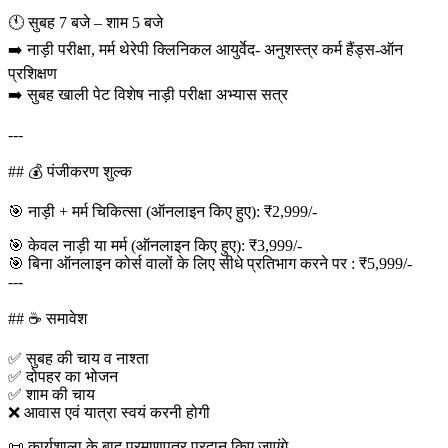
🕚 सुबह 7 बजे – शाम 5 बजे
➡️ नाड़ी परीक्षा, मर्म थेरेपी क्लिनिकल आयुर्वेद- अनुशस्त्र कर्म हैंड्स-ऑन
प्रशिक्षण
➡️ सुबह खाली पेट विशेष नाड़ी परीक्षा अभ्यास सत्र
---
## 💰 पंजीकरण शुल्क
🎯 नाड़ी + मर्म चिकित्सा (ऑनलाइन किए हुए): ₹2,999/-
🎯 केवल नाड़ी या मर्म (ऑनलाइन किए हुए): ₹3,999/-
🎯 बिना ऑनलाइन कोर्स वालों के लिए सीधे प्रतिभाग करने पर : ₹5,999/-
---
## ☕ समावेश
✅ सुबह की चाय व नाश्ता
✅ दोपहर का भोजन
✅ शाम की चाय
❌ आवास एवं यात्रा स्वयं करनी होगी
📜 कार्यशाला के बाद प्रमाणपत्र प्रदान किए जाएंगे