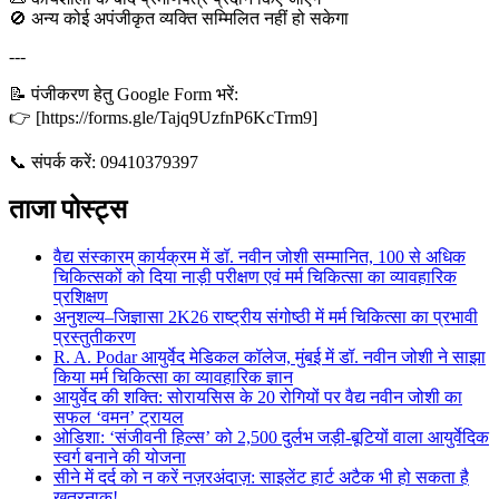
🚫 अन्य कोई अपंजीकृत व्यक्ति सम्मिलित नहीं हो सकेगा
---
📝 पंजीकरण हेतु Google Form भरें:
👉 [https://forms.gle/Tajq9UzfnP6KcTrm9]
📞 संपर्क करें: 09410379397
ताजा पोस्ट्स
वैद्य संस्कारम् कार्यक्रम में डॉ. नवीन जोशी सम्मानित, 100 से अधिक
चिकित्सकों को दिया नाड़ी परीक्षण एवं मर्म चिकित्सा का व्यावहारिक
प्रशिक्षण
अनुशल्य–जिज्ञासा 2K26 राष्ट्रीय संगोष्ठी में मर्म चिकित्सा का प्रभावी
प्रस्तुतीकरण
R. A. Podar आयुर्वेद मेडिकल कॉलेज, मुंबई में डॉ. नवीन जोशी ने साझा
किया मर्म चिकित्सा का व्यावहारिक ज्ञान
आयुर्वेद की शक्ति: सोरायसिस के 20 रोगियों पर वैद्य नवीन जोशी का
सफल ‘वमन’ ट्रायल
ओडिशा: ‘संजीवनी हिल्स’ को 2,500 दुर्लभ जड़ी-बूटियों वाला आयुर्वेदिक
स्वर्ग बनाने की योजना
सीने में दर्द को न करें नज़रअंदाज़: साइलेंट हार्ट अटैक भी हो सकता है
खतरनाक!