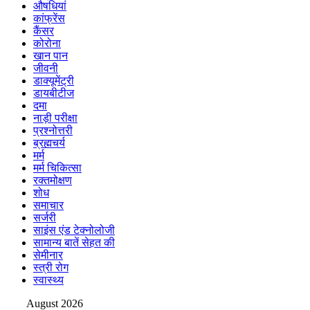
औषधियां
कांफ्रेंस
कैंसर
कोरोना
खान पान
जीवनी
डाक्यूमेंट्री
डायबीटीज
दमा
नाड़ी परीक्षा
प्रश्नोत्तरी
ब्रह्मचर्य
मर्म
मर्म चिकित्सा
रक्तमोक्षण
शोध
समाचार
सर्जरी
साइंस एंड टेक्नोलोजी
सामान्य बातें सेहत की
सेमीनार
स्त्री रोग
स्वास्थ्य
August 2026