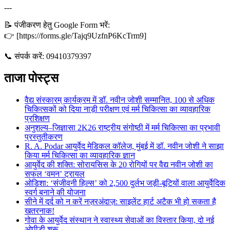
---
📝 पंजीकरण हेतु Google Form भरें:
👉 [https://forms.gle/Tajq9UzfnP6KcTrm9]
📞 संपर्क करें: 09410379397
ताजा पोस्ट्स
वैद्य संस्कारम् कार्यक्रम में डॉ. नवीन जोशी सम्मानित, 100 से अधिक
चिकित्सकों को दिया नाड़ी परीक्षण एवं मर्म चिकित्सा का व्यावहारिक
प्रशिक्षण
अनुशल्य–जिज्ञासा 2K26 राष्ट्रीय संगोष्ठी में मर्म चिकित्सा का प्रभावी
प्रस्तुतीकरण
R. A. Podar आयुर्वेद मेडिकल कॉलेज, मुंबई में डॉ. नवीन जोशी ने साझा
किया मर्म चिकित्सा का व्यावहारिक ज्ञान
आयुर्वेद की शक्ति: सोरायसिस के 20 रोगियों पर वैद्य नवीन जोशी का
सफल ‘वमन’ ट्रायल
ओडिशा: ‘संजीवनी हिल्स’ को 2,500 दुर्लभ जड़ी-बूटियों वाला आयुर्वेदिक
स्वर्ग बनाने की योजना
सीने में दर्द को न करें नज़रअंदाज़: साइलेंट हार्ट अटैक भी हो सकता है
खतरनाक!
गोवा के आयुर्वेद संस्थान ने स्वास्थ्य सेवाओं का विस्तार किया, दो नई
ओपीडी शुरू