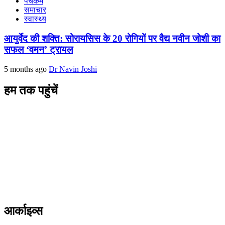
पंचकर्म
समाचार
स्वास्थ्य
आयुर्वेद की शक्ति: सोरायसिस के 20 रोगियों पर वैद्य नवीन जोशी का
सफल ‘वमन’ ट्रायल
5 months ago
Dr Navin Joshi
हम तक पहुंचें
L/4 C-block, Sarswati Vihar
Ajabpur Khurd,
Dehradun-248001
Uttarakhand, India
+91-9411137993
ayushdarpan@gmail.com
www.ayushdarpan.com
आर्काइव्स