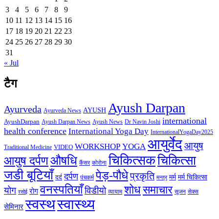
3
4
5
6
7
8
9
10
11
12
13
14
15
16
17
18
19
20
21
22
23
24
25
26
27
28
29
30
31
« Jul
टैग
Ayush Darpan
Ayurveda
AYUSH
Ayurveda News
international
AyushDarpan
Ayush News
Ayush Darpan News
Dr Navin Joshi
health conference
International Yoga Day
InternationalYogaDay2025
आयुर्वेद
आयुष
WORKSHOP
YOGA
VIDEO
Traditional Medicine
चिकित्सक
औषधि
चिकित्सा
आयुष दर्पण
कैंसर
कोरोना
जडी बूटियाँ
पेड़-पौधे
प्रकृति
दर्पण
मर्म
मर्म चिकित्सा
दर्द
पंचकर्म
मन्त्र
वनस्पतियाँ
शोध
समाचार
योग
विडीयो
रोग
सेक्स
व्यायाम
सूजन
रसोई
स्वस्थ
स्वास्थ्य
सेमिनार