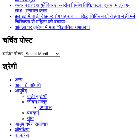
च्यवनप्राश: आयुर्वेदिक शास्त्रीय निर्माण विधि, घटक द्रव्य, मात्रा एवं
लाभ | रसायन कल्प
फ़्लाइट में नाड़ी देखकर रोग पहचान — सिद्ध चिकित्सकों ने हवा में ही मर्म
चिकित्सा से महिला को बचाया
आंवला पर दुनिया में मचा “वैज्ञानिक धमाका”!
चर्चित पोस्ट
चर्चित पोस्ट
श्रेणी
अन्य
आज की औषधि
आयुर्वेद
जडी बूटियाँ
जीवन मन्त्र
उपवास
पंचकर्म
योग
आयुष दर्पण समाचार
औषधियां
कांफ्रेंस