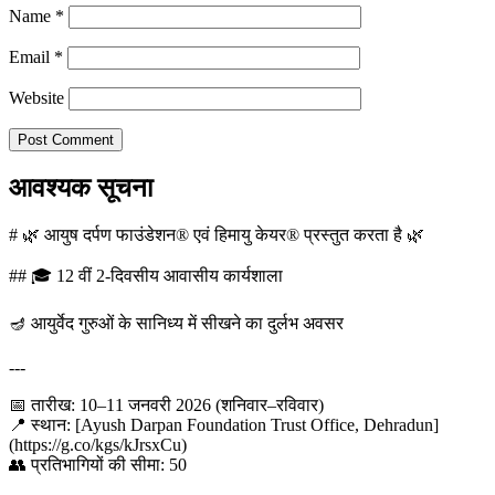
Name
*
Email
*
Website
आवश्यक सूचना
# 🌿 आयुष दर्पण फाउंडेशन® एवं हिमायु केयर® प्रस्तुत करता है 🌿
## 🎓 12 वीं 2-दिवसीय आवासीय कार्यशाला
🪔 आयुर्वेद गुरुओं के सानिध्य में सीखने का दुर्लभ अवसर
---
📅 तारीख: 10–11 जनवरी 2026 (शनिवार–रविवार)
📍 स्थान: [Ayush Darpan Foundation Trust Office, Dehradun]
(https://g.co/kgs/kJrsxCu)
👥 प्रतिभागियों की सीमा: 50