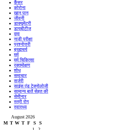
कैंसर
कोरोना
खान पान
जीवनी
डाक्यूमेंट्री
डायबीटीज
दमा
नाड़ी परीक्षा
प्रश्नोत्तरी
ब्रह्मचर्य
मर्म
मर्म चिकित्सा
रक्तमोक्षण
शोध
समाचार
सर्जरी
साइंस एंड टेक्नोलोजी
सामान्य बातें सेहत की
सेमीनार
स्त्री रोग
स्वास्थ्य
August 2026
M
T
W
T
F
S
S
1
2