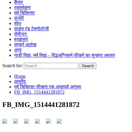
कैंसर
रक्तमोक्षण
मर्म चिकित्सा
सर्जरी
शोध
साइंस एंड टेक्नोलोजी
सेमीनार
ब्रह्मचर्य
सम्पूर्ण आलेख
अन्य
नाड़ी विद्या, मर्म विद्या – विद्धअग्निकर्म सीखने का सुनहरा अवसर
Search for:
Home
आयुर्वेद
मर्म चिकित्सा सीखना एक अभूतपूर्व अनुभव
FB_IMG_1514441281872
FB_IMG_1514441281872