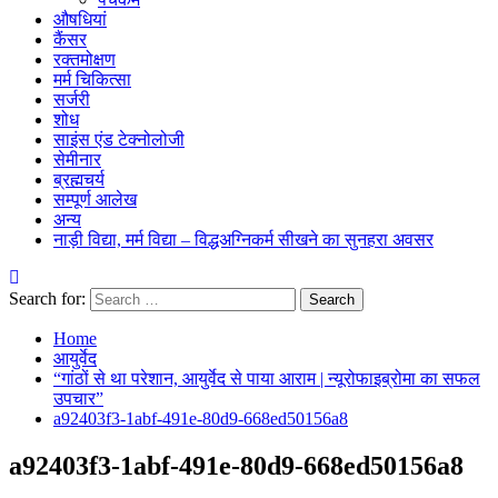
औषधियां
कैंसर
रक्तमोक्षण
मर्म चिकित्सा
सर्जरी
शोध
साइंस एंड टेक्नोलोजी
सेमीनार
ब्रह्मचर्य
सम्पूर्ण आलेख
अन्य
नाड़ी विद्या, मर्म विद्या – विद्धअग्निकर्म सीखने का सुनहरा अवसर
Search for:
Home
आयुर्वेद
“गांठों से था परेशान, आयुर्वेद से पाया आराम | न्यूरोफाइब्रोमा का सफल
उपचार”
a92403f3-1abf-491e-80d9-668ed50156a8
a92403f3-1abf-491e-80d9-668ed50156a8