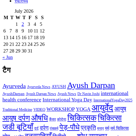
स्वास्थ्य
July 2026
M
T
W
T
F
S
S
1
2
3
4
5
6
7
8
9
10
11
12
13
14
15
16
17
18
19
20
21
22
23
24
25
26
27
28
29
30
31
« Jun
टैग
Ayush Darpan
Ayurveda
AYUSH
Ayurveda News
international
AyushDarpan
Ayush News
Ayush Darpan News
Dr Navin Joshi
health conference
International Yoga Day
InternationalYogaDay2025
आयुर्वेद
आयुष
WORKSHOP
YOGA
VIDEO
Traditional Medicine
चिकित्सक
औषधि
चिकित्सा
आयुष दर्पण
कैंसर
कोरोना
जडी बूटियाँ
पेड़-पौधे
प्रकृति
दर्पण
मर्म
मर्म चिकित्सा
दर्द
पंचकर्म
मन्त्र
वनस्पतियाँ