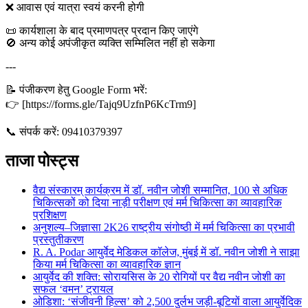
❌ आवास एवं यात्रा स्वयं करनी होगी
📜 कार्यशाला के बाद प्रमाणपत्र प्रदान किए जाएंगे
🚫 अन्य कोई अपंजीकृत व्यक्ति सम्मिलित नहीं हो सकेगा
---
📝 पंजीकरण हेतु Google Form भरें:
👉 [https://forms.gle/Tajq9UzfnP6KcTrm9]
📞 संपर्क करें: 09410379397
ताजा पोस्ट्स
वैद्य संस्कारम् कार्यक्रम में डॉ. नवीन जोशी सम्मानित, 100 से अधिक
चिकित्सकों को दिया नाड़ी परीक्षण एवं मर्म चिकित्सा का व्यावहारिक
प्रशिक्षण
अनुशल्य–जिज्ञासा 2K26 राष्ट्रीय संगोष्ठी में मर्म चिकित्सा का प्रभावी
प्रस्तुतीकरण
R. A. Podar आयुर्वेद मेडिकल कॉलेज, मुंबई में डॉ. नवीन जोशी ने साझा
किया मर्म चिकित्सा का व्यावहारिक ज्ञान
आयुर्वेद की शक्ति: सोरायसिस के 20 रोगियों पर वैद्य नवीन जोशी का
सफल ‘वमन’ ट्रायल
ओडिशा: ‘संजीवनी हिल्स’ को 2,500 दुर्लभ जड़ी-बूटियों वाला आयुर्वेदिक