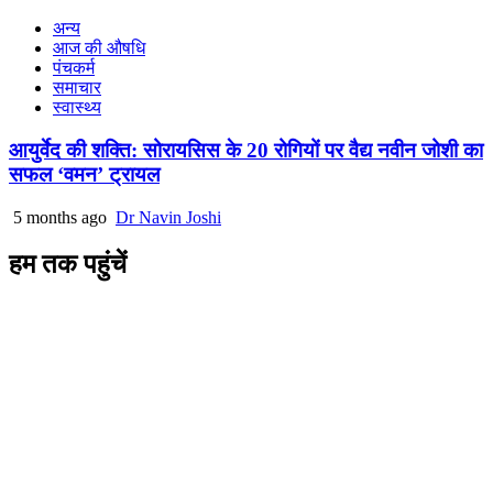
अन्य
आज की औषधि
पंचकर्म
समाचार
स्वास्थ्य
आयुर्वेद की शक्ति: सोरायसिस के 20 रोगियों पर वैद्य नवीन जोशी का
सफल ‘वमन’ ट्रायल
5 months ago
Dr Navin Joshi
हम तक पहुंचें
L/4 C-block, Sarswati Vihar
Ajabpur Khurd,
Dehradun-248001
Uttarakhand, India
+91-9411137993
ayushdarpan@gmail.com
www.ayushdarpan.com