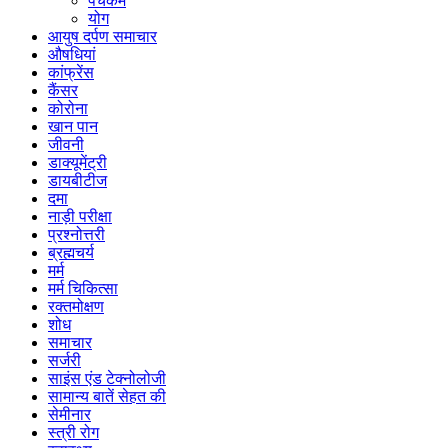
पंचकर्म
योग
आयुष दर्पण समाचार
औषधियां
कांफ्रेंस
कैंसर
कोरोना
खान पान
जीवनी
डाक्यूमेंट्री
डायबीटीज
दमा
नाड़ी परीक्षा
प्रश्नोत्तरी
ब्रह्मचर्य
मर्म
मर्म चिकित्सा
रक्तमोक्षण
शोध
समाचार
सर्जरी
साइंस एंड टेक्नोलोजी
सामान्य बातें सेहत की
सेमीनार
स्त्री रोग