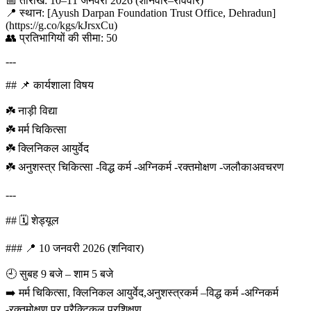
📅 तारीख: 10–11 जनवरी 2026 (शनिवार–रविवार)
📍 स्थान: [Ayush Darpan Foundation Trust Office, Dehradun]
(https://g.co/kgs/kJrsxCu)
👥 प्रतिभागियों की सीमा: 50
---
## 📌 कार्यशाला विषय
☘️ नाड़ी विद्या
☘️ मर्म चिकित्सा
☘️ क्लिनिकल आयुर्वेद
☘️ अनुशस्त्र चिकित्सा -विद्ध कर्म -अग्निकर्म -रक्तमोक्षण -जलौकाअवचरण
---
## 🗓️ शेड्यूल
### 📍 10 जनवरी 2026 (शनिवार)
🕘 सुबह 9 बजे – शाम 5 बजे
➡️ मर्म चिकित्सा, क्लिनिकल आयुर्वेद,अनुशस्त्रकर्म –विद्ध कर्म -अग्निकर्म
-रक्तमोक्षण पर प्रैक्टिकल प्रशिक्षण