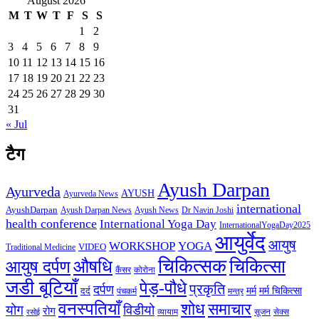
August 2026
M
T
W
T
F
S
S
1
2
3
4
5
6
7
8
9
10
11
12
13
14
15
16
17
18
19
20
21
22
23
24
25
26
27
28
29
30
31
« Jul
टैग
Ayush Darpan
Ayurveda
AYUSH
Ayurveda News
international
AyushDarpan
Ayush News
Ayush Darpan News
Dr Navin Joshi
health conference
International Yoga Day
InternationalYogaDay2025
आयुर्वेद
आयुष
WORKSHOP
YOGA
VIDEO
Traditional Medicine
चिकित्सक
औषधि
चिकित्सा
आयुष दर्पण
कैंसर
कोरोना
जडी बूटियाँ
पेड़-पौधे
प्रकृति
दर्पण
मर्म
मर्म चिकित्सा
दर्द
पंचकर्म
मन्त्र
वनस्पतियाँ
शोध
समाचार
योग
विडीयो
रोग
सेक्स
व्यायाम
सूजन
रसोई