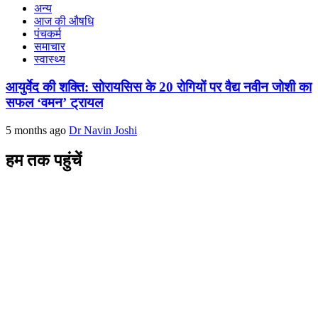
अन्य
आज की औषधि
पंचकर्म
समाचार
स्वास्थ्य
आयुर्वेद की शक्ति: सोरायसिस के 20 रोगियों पर वैद्य नवीन जोशी का
सफल ‘वमन’ ट्रायल
5 months ago
Dr Navin Joshi
हम तक पहुंचें
L/4 C-block, Sarswati Vihar
Ajabpur Khurd,
Dehradun-248001
Uttarakhand, India
+91-9411137993
ayushdarpan@gmail.com
www.ayushdarpan.com