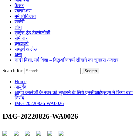
कैंसर
रक्तमोक्षण
मर्म चिकित्सा
सर्जरी
शोध
साइंस एंड टेक्नोलोजी
सेमीनार
ब्रह्मचर्य
सम्पूर्ण आलेख
अन्य
नाड़ी विद्या, मर्म विद्या – विद्धअग्निकर्म सीखने का सुनहरा अवसर
Search for:
Home
आयुर्वेद
आयुष कालेजों के स्तर को सुधारने के लिये एनसीआईएसएम ने लिया बडा
निर्णय
IMG-20220826-WA0026
IMG-20220826-WA0026