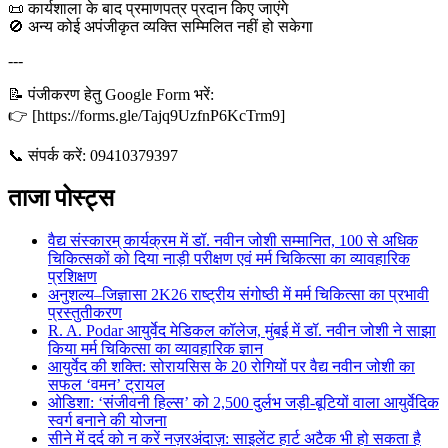
📜 कार्यशाला के बाद प्रमाणपत्र प्रदान किए जाएंगे
🚫 अन्य कोई अपंजीकृत व्यक्ति सम्मिलित नहीं हो सकेगा
---
📝 पंजीकरण हेतु Google Form भरें:
👉 [https://forms.gle/Tajq9UzfnP6KcTrm9]
📞 संपर्क करें: 09410379397
ताजा पोस्ट्स
वैद्य संस्कारम् कार्यक्रम में डॉ. नवीन जोशी सम्मानित, 100 से अधिक
चिकित्सकों को दिया नाड़ी परीक्षण एवं मर्म चिकित्सा का व्यावहारिक
प्रशिक्षण
अनुशल्य–जिज्ञासा 2K26 राष्ट्रीय संगोष्ठी में मर्म चिकित्सा का प्रभावी
प्रस्तुतीकरण
R. A. Podar आयुर्वेद मेडिकल कॉलेज, मुंबई में डॉ. नवीन जोशी ने साझा
किया मर्म चिकित्सा का व्यावहारिक ज्ञान
आयुर्वेद की शक्ति: सोरायसिस के 20 रोगियों पर वैद्य नवीन जोशी का
सफल ‘वमन’ ट्रायल
ओडिशा: ‘संजीवनी हिल्स’ को 2,500 दुर्लभ जड़ी-बूटियों वाला आयुर्वेदिक
स्वर्ग बनाने की योजना
सीने में दर्द को न करें नज़रअंदाज़: साइलेंट हार्ट अटैक भी हो सकता है