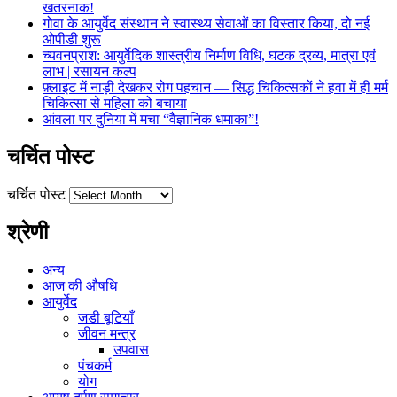
खतरनाक!
गोवा के आयुर्वेद संस्थान ने स्वास्थ्य सेवाओं का विस्तार किया, दो नई
ओपीडी शुरू
च्यवनप्राश: आयुर्वेदिक शास्त्रीय निर्माण विधि, घटक द्रव्य, मात्रा एवं
लाभ | रसायन कल्प
फ़्लाइट में नाड़ी देखकर रोग पहचान — सिद्ध चिकित्सकों ने हवा में ही मर्म
चिकित्सा से महिला को बचाया
आंवला पर दुनिया में मचा “वैज्ञानिक धमाका”!
चर्चित पोस्ट
चर्चित पोस्ट
श्रेणी
अन्य
आज की औषधि
आयुर्वेद
जडी बूटियाँ
जीवन मन्त्र
उपवास
पंचकर्म
योग