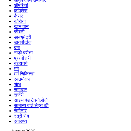
आयुष दर्पण समाचार
औषधियां
कांफ्रेंस
कैंसर
कोरोना
खान पान
जीवनी
डाक्यूमेंट्री
डायबीटीज
दमा
नाड़ी परीक्षा
प्रश्नोत्तरी
ब्रह्मचर्य
मर्म
मर्म चिकित्सा
रक्तमोक्षण
शोध
समाचार
सर्जरी
साइंस एंड टेक्नोलोजी
सामान्य बातें सेहत की
सेमीनार
स्त्री रोग
स्वास्थ्य