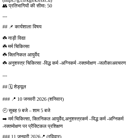
(https://g.co/kgs/kJrsxCu)
👥 प्रतिभागियों की सीमा: 50
---
## 📌 कार्यशाला विषय
☘️ नाड़ी विद्या
☘️ मर्म चिकित्सा
☘️ क्लिनिकल आयुर्वेद
☘️ अनुशस्त्र चिकित्सा -विद्ध कर्म -अग्निकर्म -रक्तमोक्षण -जलौकाअवचरण
---
## 🗓️ शेड्यूल
### 📍 10 जनवरी 2026 (शनिवार)
🕘 सुबह 9 बजे – शाम 5 बजे
➡️ मर्म चिकित्सा, क्लिनिकल आयुर्वेद,अनुशस्त्रकर्म –विद्ध कर्म -अग्निकर्म
-रक्तमोक्षण पर प्रैक्टिकल प्रशिक्षण
### 11 जनवरी 2026📍 (रविवार)