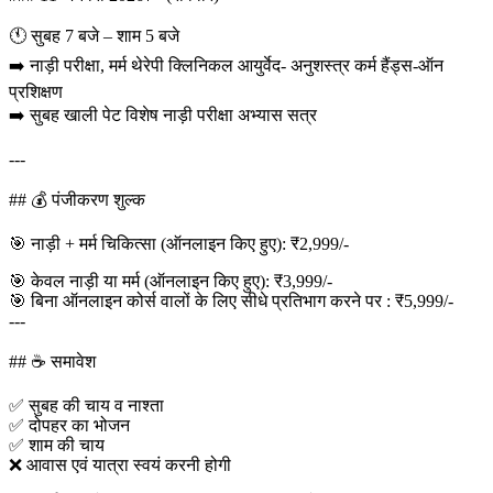
🕚 सुबह 7 बजे – शाम 5 बजे
➡️ नाड़ी परीक्षा, मर्म थेरेपी क्लिनिकल आयुर्वेद- अनुशस्त्र कर्म हैंड्स-ऑन
प्रशिक्षण
➡️ सुबह खाली पेट विशेष नाड़ी परीक्षा अभ्यास सत्र
---
## 💰 पंजीकरण शुल्क
🎯 नाड़ी + मर्म चिकित्सा (ऑनलाइन किए हुए): ₹2,999/-
🎯 केवल नाड़ी या मर्म (ऑनलाइन किए हुए): ₹3,999/-
🎯 बिना ऑनलाइन कोर्स वालों के लिए सीधे प्रतिभाग करने पर : ₹5,999/-
---
## ☕ समावेश
✅ सुबह की चाय व नाश्ता
✅ दोपहर का भोजन
✅ शाम की चाय
❌ आवास एवं यात्रा स्वयं करनी होगी