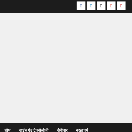
शोध
साइंस एंड टेक्नोलोजी
सेमीनार
ब्रह्मचर्य