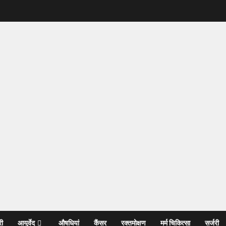
री
आयुर्वेद
औषधियां
कैंसर
रक्तमोक्षण
मर्म चिकित्सा
सर्जरी