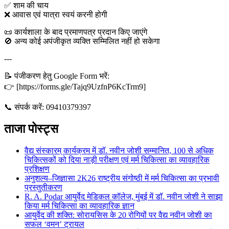
✅ शाम की चाय
❌ आवास एवं यात्रा स्वयं करनी होगी
📜 कार्यशाला के बाद प्रमाणपत्र प्रदान किए जाएंगे
🚫 अन्य कोई अपंजीकृत व्यक्ति सम्मिलित नहीं हो सकेगा
---
📝 पंजीकरण हेतु Google Form भरें:
👉 [https://forms.gle/Tajq9UzfnP6KcTrm9]
📞 संपर्क करें: 09410379397
ताजा पोस्ट्स
वैद्य संस्कारम् कार्यक्रम में डॉ. नवीन जोशी सम्मानित, 100 से अधिक
चिकित्सकों को दिया नाड़ी परीक्षण एवं मर्म चिकित्सा का व्यावहारिक
प्रशिक्षण
अनुशल्य–जिज्ञासा 2K26 राष्ट्रीय संगोष्ठी में मर्म चिकित्सा का प्रभावी
प्रस्तुतीकरण
R. A. Podar आयुर्वेद मेडिकल कॉलेज, मुंबई में डॉ. नवीन जोशी ने साझा
किया मर्म चिकित्सा का व्यावहारिक ज्ञान
आयुर्वेद की शक्ति: सोरायसिस के 20 रोगियों पर वैद्य नवीन जोशी का
सफल ‘वमन’ ट्रायल