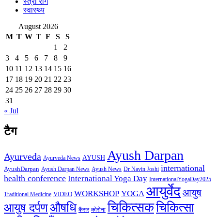
स्त्री रोग
स्वास्थ्य
August 2026
M
T
W
T
F
S
S
1
2
3
4
5
6
7
8
9
10
11
12
13
14
15
16
17
18
19
20
21
22
23
24
25
26
27
28
29
30
31
« Jul
टैग
Ayush Darpan
Ayurveda
AYUSH
Ayurveda News
international
AyushDarpan
Ayush News
Ayush Darpan News
Dr Navin Joshi
health conference
International Yoga Day
InternationalYogaDay2025
आयुर्वेद
आयुष
WORKSHOP
YOGA
VIDEO
Traditional Medicine
चिकित्सक
औषधि
चिकित्सा
आयुष दर्पण
कैंसर
कोरोना