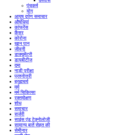
उपवास
पंचकर्म
योग
आयुष दर्पण समाचार
औषधियां
कांफ्रेंस
कैंसर
कोरोना
खान पान
जीवनी
डाक्यूमेंट्री
डायबीटीज
दमा
नाड़ी परीक्षा
प्रश्नोत्तरी
ब्रह्मचर्य
मर्म
मर्म चिकित्सा
रक्तमोक्षण
शोध
समाचार
सर्जरी
साइंस एंड टेक्नोलोजी
सामान्य बातें सेहत की
सेमीनार