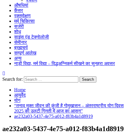
औषधियां
कैंसर
रक्तमोक्षण
मर्म चिकित्सा
सर्जरी
शोध
साइंस एंड टेक्नोलोजी
सेमीनार
ब्रह्मचर्य
सम्पूर्ण आलेख
अन्य
नाड़ी विद्या, मर्म विद्या – विद्धअग्निकर्म सीखने का सुनहरा अवसर
Search for:
Home
आयुर्वेद
योग
“तनाव मुक्त जीवन की कुंजी है गोमुखासन – अंतरराष्ट्रीय योग दिवस
2025 की उलटी गिनती में आज का आसन”
ae232a03-5437-4e75-a012-f83b4a1d8919
ae232a03-5437-4e75-a012-f83b4a1d8919