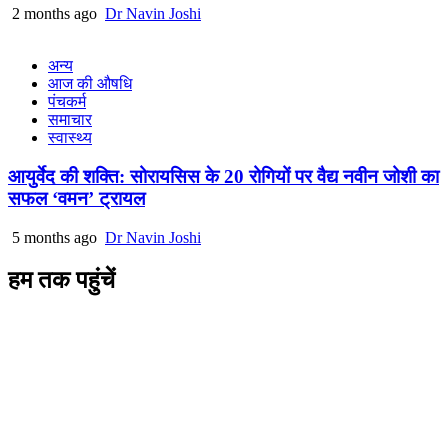
2 months ago
Dr Navin Joshi
अन्य
आज की औषधि
पंचकर्म
समाचार
स्वास्थ्य
आयुर्वेद की शक्ति: सोरायसिस के 20 रोगियों पर वैद्य नवीन जोशी का
सफल ‘वमन’ ट्रायल
5 months ago
Dr Navin Joshi
हम तक पहुंचें
L/4 C-block, Sarswati Vihar
Ajabpur Khurd,
Dehradun-248001
Uttarakhand, India
+91-9411137993
ayushdarpan@gmail.com