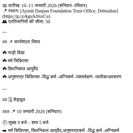
📅 तारीख: 10–11 जनवरी 2026 (शनिवार–रविवार)
📍 स्थान: [Ayush Darpan Foundation Trust Office, Dehradun]
(https://g.co/kgs/kJrsxCu)
👥 प्रतिभागियों की सीमा: 50
---
## 📌 कार्यशाला विषय
☘️ नाड़ी विद्या
☘️ मर्म चिकित्सा
☘️ क्लिनिकल आयुर्वेद
☘️ अनुशस्त्र चिकित्सा -विद्ध कर्म -अग्निकर्म -रक्तमोक्षण -जलौकाअवचरण
---
## 🗓️ शेड्यूल
### 📍 10 जनवरी 2026 (शनिवार)
🕘 सुबह 9 बजे – शाम 5 बजे
➡️ मर्म चिकित्सा, क्लिनिकल आयुर्वेद,अनुशस्त्रकर्म –विद्ध कर्म -अग्निकर्म