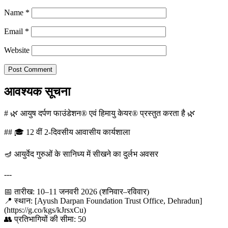
Name
*
Email
*
Website
आवश्यक सूचना
# 🌿 आयुष दर्पण फाउंडेशन® एवं हिमायु केयर® प्रस्तुत करता है 🌿
## 🎓 12 वीं 2-दिवसीय आवासीय कार्यशाला
🪔 आयुर्वेद गुरुओं के सानिध्य में सीखने का दुर्लभ अवसर
---
📅 तारीख: 10–11 जनवरी 2026 (शनिवार–रविवार)
📍 स्थान: [Ayush Darpan Foundation Trust Office, Dehradun]
(https://g.co/kgs/kJrsxCu)
👥 प्रतिभागियों की सीमा: 50