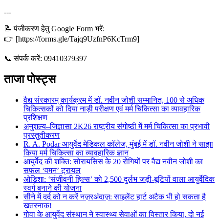
---
📝 पंजीकरण हेतु Google Form भरें:
👉 [https://forms.gle/Tajq9UzfnP6KcTrm9]
📞 संपर्क करें: 09410379397
ताजा पोस्ट्स
वैद्य संस्कारम् कार्यक्रम में डॉ. नवीन जोशी सम्मानित, 100 से अधिक
चिकित्सकों को दिया नाड़ी परीक्षण एवं मर्म चिकित्सा का व्यावहारिक
प्रशिक्षण
अनुशल्य–जिज्ञासा 2K26 राष्ट्रीय संगोष्ठी में मर्म चिकित्सा का प्रभावी
प्रस्तुतीकरण
R. A. Podar आयुर्वेद मेडिकल कॉलेज, मुंबई में डॉ. नवीन जोशी ने साझा
किया मर्म चिकित्सा का व्यावहारिक ज्ञान
आयुर्वेद की शक्ति: सोरायसिस के 20 रोगियों पर वैद्य नवीन जोशी का
सफल ‘वमन’ ट्रायल
ओडिशा: ‘संजीवनी हिल्स’ को 2,500 दुर्लभ जड़ी-बूटियों वाला आयुर्वेदिक
स्वर्ग बनाने की योजना
सीने में दर्द को न करें नज़रअंदाज़: साइलेंट हार्ट अटैक भी हो सकता है
खतरनाक!
गोवा के आयुर्वेद संस्थान ने स्वास्थ्य सेवाओं का विस्तार किया, दो नई