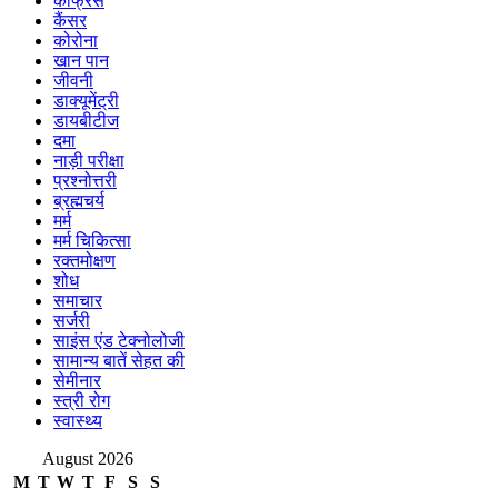
कांफ्रेंस
कैंसर
कोरोना
खान पान
जीवनी
डाक्यूमेंट्री
डायबीटीज
दमा
नाड़ी परीक्षा
प्रश्नोत्तरी
ब्रह्मचर्य
मर्म
मर्म चिकित्सा
रक्तमोक्षण
शोध
समाचार
सर्जरी
साइंस एंड टेक्नोलोजी
सामान्य बातें सेहत की
सेमीनार
स्त्री रोग
स्वास्थ्य
August 2026
M
T
W
T
F
S
S