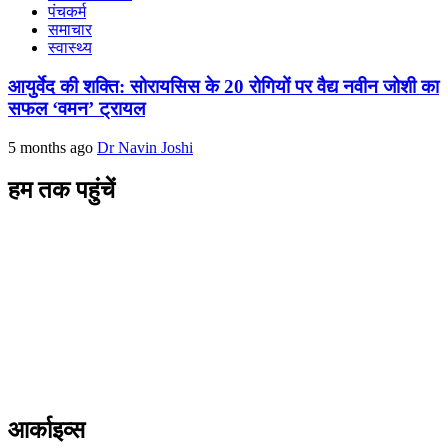
पंचकर्म
समाचार
स्वास्थ्य
आयुर्वेद की शक्ति: सोरायसिस के 20 रोगियों पर वैद्य नवीन जोशी का
सफल ‘वमन’ ट्रायल
5 months ago
Dr Navin Joshi
हम तक पहुंचें
L/4 C-block, Sarswati Vihar
Ajabpur Khurd,
Dehradun-248001
Uttarakhand, India
+91-9411137993
ayushdarpan@gmail.com
www.ayushdarpan.com
आर्काइव्स