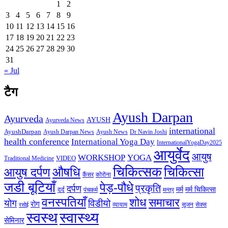
1
2
3
4
5
6
7
8
9
10
11
12
13
14
15
16
17
18
19
20
21
22
23
24
25
26
27
28
29
30
31
« Jul
टैग
Ayush Darpan
Ayurveda
AYUSH
Ayurveda News
international
AyushDarpan
Ayush News
Ayush Darpan News
Dr Navin Joshi
health conference
International Yoga Day
InternationalYogaDay2025
आयुर्वेद
आयुष
WORKSHOP
YOGA
VIDEO
Traditional Medicine
चिकित्सक
औषधि
चिकित्सा
आयुष दर्पण
कैंसर
कोरोना
जडी बूटियाँ
पेड़-पौधे
प्रकृति
दर्पण
मर्म
मर्म चिकित्सा
दर्द
पंचकर्म
मन्त्र
वनस्पतियाँ
शोध
समाचार
योग
विडीयो
रोग
सेक्स
व्यायाम
सूजन
रसोई
स्वस्थ
स्वास्थ्य
सेमिनार