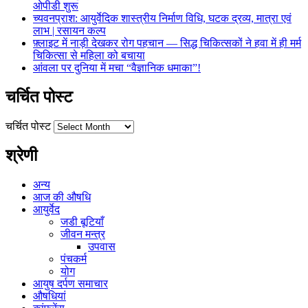
ओपीडी शुरू
च्यवनप्राश: आयुर्वेदिक शास्त्रीय निर्माण विधि, घटक द्रव्य, मात्रा एवं
लाभ | रसायन कल्प
फ़्लाइट में नाड़ी देखकर रोग पहचान — सिद्ध चिकित्सकों ने हवा में ही मर्म
चिकित्सा से महिला को बचाया
आंवला पर दुनिया में मचा “वैज्ञानिक धमाका”!
चर्चित पोस्ट
चर्चित पोस्ट
श्रेणी
अन्य
आज की औषधि
आयुर्वेद
जडी बूटियाँ
जीवन मन्त्र
उपवास
पंचकर्म
योग
आयुष दर्पण समाचार
औषधियां