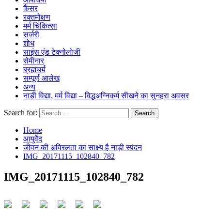
कैंसर
रक्तमोक्षण
मर्म चिकित्सा
सर्जरी
शोध
साइंस एंड टेक्नोलोजी
सेमीनार
ब्रह्मचर्य
सम्पूर्ण आलेख
अन्य
नाड़ी विद्या, मर्म विद्या – विद्धअग्निकर्म सीखने का सुनहरा अवसर
Search for:
Home
आयुर्वेद
जीवन की अविरलता का साक्ष्य है नाड़ी स्पंदन
IMG_20171115_102840_782
IMG_20171115_102840_782