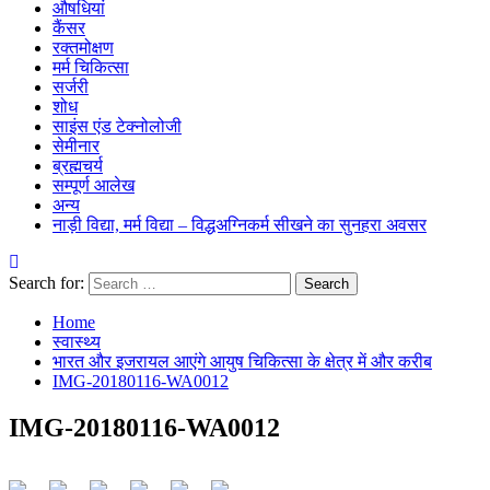
औषधियां
कैंसर
रक्तमोक्षण
मर्म चिकित्सा
सर्जरी
शोध
साइंस एंड टेक्नोलोजी
सेमीनार
ब्रह्मचर्य
सम्पूर्ण आलेख
अन्य
नाड़ी विद्या, मर्म विद्या – विद्धअग्निकर्म सीखने का सुनहरा अवसर
Search for:
Home
स्वास्थ्य
भारत और इजरायल आएंगे आयुष चिकित्सा के क्षेत्र में और करीब
IMG-20180116-WA0012
IMG-20180116-WA0012