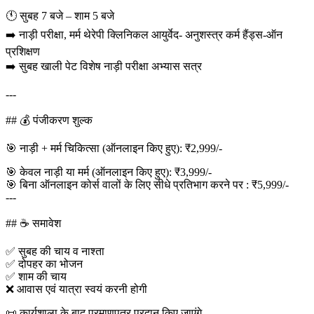
🕚 सुबह 7 बजे – शाम 5 बजे
➡️ नाड़ी परीक्षा, मर्म थेरेपी क्लिनिकल आयुर्वेद- अनुशस्त्र कर्म हैंड्स-ऑन
प्रशिक्षण
➡️ सुबह खाली पेट विशेष नाड़ी परीक्षा अभ्यास सत्र
---
## 💰 पंजीकरण शुल्क
🎯 नाड़ी + मर्म चिकित्सा (ऑनलाइन किए हुए): ₹2,999/-
🎯 केवल नाड़ी या मर्म (ऑनलाइन किए हुए): ₹3,999/-
🎯 बिना ऑनलाइन कोर्स वालों के लिए सीधे प्रतिभाग करने पर : ₹5,999/-
---
## ☕ समावेश
✅ सुबह की चाय व नाश्ता
✅ दोपहर का भोजन
✅ शाम की चाय
❌ आवास एवं यात्रा स्वयं करनी होगी
📜 कार्यशाला के बाद प्रमाणपत्र प्रदान किए जाएंगे