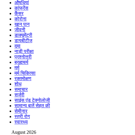
औषधियां
कांफ्रेंस
कैंसर
कोरोना
खान पान
जीवनी
डाक्यूमेंट्री
डायबीटीज
दमा
नाड़ी परीक्षा
प्रश्नोत्तरी
ब्रह्मचर्य
मर्म
मर्म चिकित्सा
रक्तमोक्षण
शोध
समाचार
सर्जरी
साइंस एंड टेक्नोलोजी
सामान्य बातें सेहत की
सेमीनार
स्त्री रोग
स्वास्थ्य
August 2026