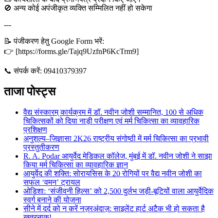
🚫 अन्य कोई अपंजीकृत व्यक्ति सम्मिलित नहीं हो सकेगा
---
📝 पंजीकरण हेतु Google Form भरें:
👉 [https://forms.gle/Tajq9UzfnP6KcTrm9]
📞 संपर्क करें: 09410379397
ताजा पोस्ट्स
वैद्य संस्कारम् कार्यक्रम में डॉ. नवीन जोशी सम्मानित, 100 से अधिक
चिकित्सकों को दिया नाड़ी परीक्षण एवं मर्म चिकित्सा का व्यावहारिक
प्रशिक्षण
अनुशल्य–जिज्ञासा 2K26 राष्ट्रीय संगोष्ठी में मर्म चिकित्सा का प्रभावी
प्रस्तुतीकरण
R. A. Podar आयुर्वेद मेडिकल कॉलेज, मुंबई में डॉ. नवीन जोशी ने साझा
किया मर्म चिकित्सा का व्यावहारिक ज्ञान
आयुर्वेद की शक्ति: सोरायसिस के 20 रोगियों पर वैद्य नवीन जोशी का
सफल ‘वमन’ ट्रायल
ओडिशा: ‘संजीवनी हिल्स’ को 2,500 दुर्लभ जड़ी-बूटियों वाला आयुर्वेदिक
स्वर्ग बनाने की योजना
सीने में दर्द को न करें नज़रअंदाज़: साइलेंट हार्ट अटैक भी हो सकता है
खतरनाक!