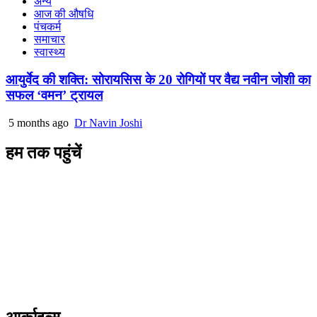
अन्य
आज की औषधि
पंचकर्म
समाचार
स्वास्थ्य
आयुर्वेद की शक्ति: सोरायसिस के 20 रोगियों पर वैद्य नवीन जोशी का
सफल ‘वमन’ ट्रायल
5 months ago
Dr Navin Joshi
हम तक पहुंचें
L/4 C-block, Sarswati Vihar
Ajabpur Khurd,
Dehradun-248001
Uttarakhand, India
+91-9411137993
ayushdarpan@gmail.com
www.ayushdarpan.com