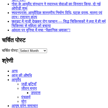
गोवा के आयुर्वेद संस्थान ने स्वास्थ्य सेवाओं का विस्तार किया, दो नई
ओपीडी शुरू
च्यवनप्राश: आयुर्वेदिक शास्त्रीय निर्माण विधि, घटक द्रव्य, मात्रा एवं
लाभ | रसायन कल्प
फ़्लाइट में नाड़ी देखकर रोग पहचान — सिद्ध चिकित्सकों ने हवा में ही मर्म
चिकित्सा से महिला को बचाया
आंवला पर दुनिया में मचा “वैज्ञानिक धमाका”!
चर्चित पोस्ट
चर्चित पोस्ट
श्रेणी
अन्य
आज की औषधि
आयुर्वेद
जडी बूटियाँ
जीवन मन्त्र
उपवास
पंचकर्म
योग
आयुष दर्पण समाचार