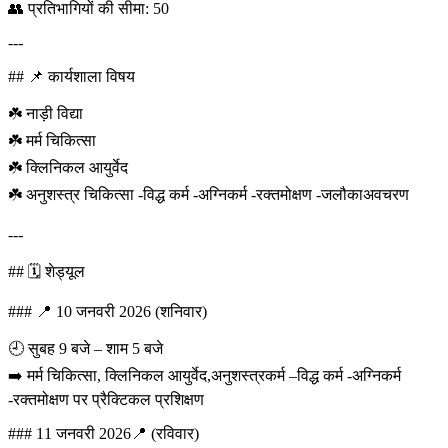
👥 प्रतिभागियों की सीमा: 50
---
## 📌 कार्यशाला विषय
☘️ नाड़ी विद्या
☘️ मर्म चिकित्सा
☘️ क्लिनिकल आयुर्वेद
☘️ अनुशस्त्र चिकित्सा -विद्ध कर्म -अग्निकर्म -रक्तमोक्षण -जलौकाअवचरण
---
## 🗓️ शेड्यूल
### 📍 10 जनवरी 2026 (शनिवार)
🕘 सुबह 9 बजे – शाम 5 बजे
➡️ मर्म चिकित्सा, क्लिनिकल आयुर्वेद,अनुशस्त्रकर्म –विद्ध कर्म -अग्निकर्म
-रक्तमोक्षण पर प्रैक्टिकल प्रशिक्षण
### 11 जनवरी 2026📍 (रविवार)