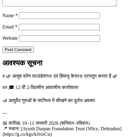
Name
*
Email
*
Website
आवश्यक सूचना
# 🌿 आयुष दर्पण फाउंडेशन® एवं हिमायु केयर® प्रस्तुत करता है 🌿
## 🎓 12 वीं 2-दिवसीय आवासीय कार्यशाला
🪔 आयुर्वेद गुरुओं के सानिध्य में सीखने का दुर्लभ अवसर
---
📅 तारीख: 10–11 जनवरी 2026 (शनिवार–रविवार)
📍 स्थान: [Ayush Darpan Foundation Trust Office, Dehradun]
(https://g.co/kgs/kJrsxCu)