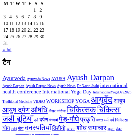
M
T
W
T
F
S
S
1
2
3
4
5
6
7
8
9
10
11
12
13
14
15
16
17
18
19
20
21
22
23
24
25
26
27
28
29
30
31
« Jul
टैग
Ayush Darpan
Ayurveda
AYUSH
Ayurveda News
international
AyushDarpan
Ayush News
Ayush Darpan News
Dr Navin Joshi
health conference
International Yoga Day
InternationalYogaDay2025
आयुर्वेद
आयुष
WORKSHOP
YOGA
VIDEO
Traditional Medicine
चिकित्सक
औषधि
चिकित्सा
आयुष दर्पण
कैंसर
कोरोना
जडी बूटियाँ
पेड़-पौधे
प्रकृति
दर्पण
मर्म
मर्म चिकित्सा
दर्द
पंचकर्म
मन्त्र
वनस्पतियाँ
शोध
समाचार
योग
विडीयो
रोग
सेक्स
व्यायाम
सूजन
रसोई