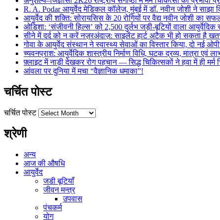
अनुशल्य–जिज्ञासा 2K26 राष्ट्रीय संगोष्ठी में मर्म चिकित्सा का प्रभावी प
R. A. Podar आयुर्वेद मेडिकल कॉलेज, मुंबई में डॉ. नवीन जोशी ने साझा कि
आयुर्वेद की शक्ति: सोरायसिस के 20 रोगियों पर वैद्य नवीन जोशी का स
ओडिशा: ‘संजीवनी हिल्स’ को 2,500 दुर्लभ जड़ी-बूटियों वाला आयुर्वेदिक स
सीने में दर्द को न करें नज़रअंदाज़: साइलेंट हार्ट अटैक भी हो सकता है 
गोवा के आयुर्वेद संस्थान ने स्वास्थ्य सेवाओं का विस्तार किया, दो नई ओपी
च्यवनप्राश: आयुर्वेदिक शास्त्रीय निर्माण विधि, घटक द्रव्य, मात्रा एवं 
फ़्लाइट में नाड़ी देखकर रोग पहचान — सिद्ध चिकित्सकों ने हवा में ही मर्
आंवला पर दुनिया में मचा “वैज्ञानिक धमाका”!
चर्चित पोस्ट
चर्चित पोस्ट
श्रेणी
अन्य
आज की औषधि
आयुर्वेद
जडी बूटियाँ
जीवन मन्त्र
उपवास
पंचकर्म
योग