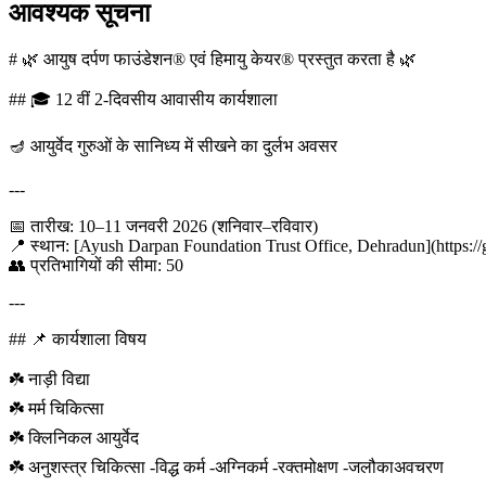
आवश्यक सूचना
# 🌿 आयुष दर्पण फाउंडेशन® एवं हिमायु केयर® प्रस्तुत करता है 🌿
## 🎓 12 वीं 2-दिवसीय आवासीय कार्यशाला
🪔 आयुर्वेद गुरुओं के सानिध्य में सीखने का दुर्लभ अवसर
---
📅 तारीख: 10–11 जनवरी 2026 (शनिवार–रविवार)
📍 स्थान: [Ayush Darpan Foundation Trust Office, Dehradun](https://
👥 प्रतिभागियों की सीमा: 50
---
## 📌 कार्यशाला विषय
☘️ नाड़ी विद्या
☘️ मर्म चिकित्सा
☘️ क्लिनिकल आयुर्वेद
☘️ अनुशस्त्र चिकित्सा -विद्ध कर्म -अग्निकर्म -रक्तमोक्षण -जलौकाअवचरण