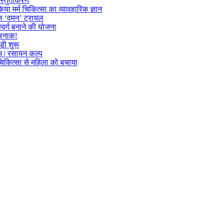
्रस्तुतीकरण
या मर्म चिकित्सा का व्यावहारिक ज्ञान
फल ‘वमन’ ट्रायल
्वर्ग बनाने की योजना
खतरनाक!
डी शुरू
लाभ | रसायन कल्प
म चिकित्सा से महिला को बचाया