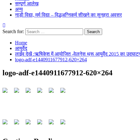
सम्पूर्ण आलेख
अन्य
नाड़ी विद्या, मर्म विद्या – विद्धअग्निकर्म सीखने का सुनहरा अवसर
Search for:
Home
आयुर्वेद
लाईव देखें :ऋषिकेश में आयोजित -वेलनेस थ्रू आयुर्वेद 2015 का उदघाट
logo-adf-e1440911677912-620×264
logo-adf-e1440911677912-620×264