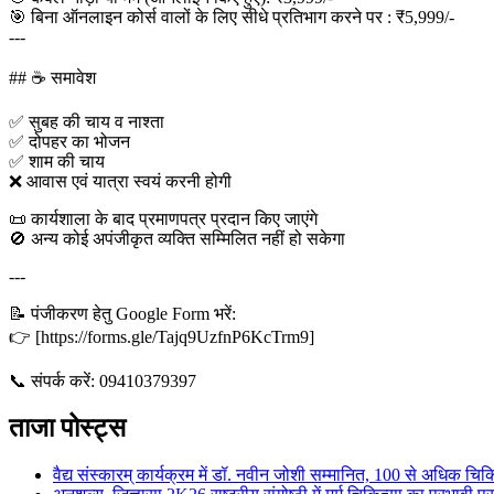
🎯 बिना ऑनलाइन कोर्स वालों के लिए सीधे प्रतिभाग करने पर : ₹5,999/-
---
## ☕ समावेश
✅ सुबह की चाय व नाश्ता
✅ दोपहर का भोजन
✅ शाम की चाय
❌ आवास एवं यात्रा स्वयं करनी होगी
📜 कार्यशाला के बाद प्रमाणपत्र प्रदान किए जाएंगे
🚫 अन्य कोई अपंजीकृत व्यक्ति सम्मिलित नहीं हो सकेगा
---
📝 पंजीकरण हेतु Google Form भरें:
👉 [https://forms.gle/Tajq9UzfnP6KcTrm9]
📞 संपर्क करें: 09410379397
ताजा पोस्ट्स
वैद्य संस्कारम् कार्यक्रम में डॉ. नवीन जोशी सम्मानित, 100 से अधिक चिकि