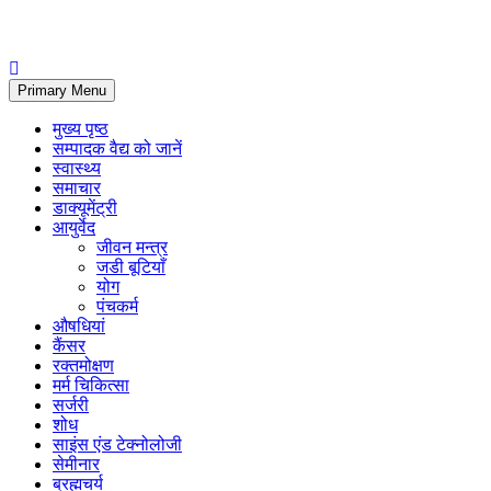
Primary Menu
मुख्य पृष्ठ
सम्पादक वैद्य को जानें
स्वास्थ्य
समाचार
डाक्यूमेंट्री
आयुर्वेद
जीवन मन्त्र
जडी बूटियाँ
योग
पंचकर्म
औषधियां
कैंसर
रक्तमोक्षण
मर्म चिकित्सा
सर्जरी
शोध
साइंस एंड टेक्नोलोजी
सेमीनार
ब्रह्मचर्य