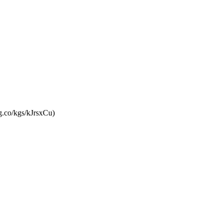
g.co/kgs/kJrsxCu)