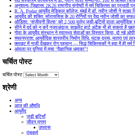
वैद्य संस्कारम् कार्यक्रम में डॉ. नवीन जोशी सम्मानित, 100 से अधिक चिकि
अनुशल्य–जिज्ञासा 2K26 राष्ट्रीय संगोष्ठी में मर्म चिकित्सा का प्रभावी प
R. A. Podar आयुर्वेद मेडिकल कॉलेज, मुंबई में डॉ. नवीन जोशी ने साझा कि
आयुर्वेद की शक्ति: सोरायसिस के 20 रोगियों पर वैद्य नवीन जोशी का स
ओडिशा: ‘संजीवनी हिल्स’ को 2,500 दुर्लभ जड़ी-बूटियों वाला आयुर्वेदिक स
सीने में दर्द को न करें नज़रअंदाज़: साइलेंट हार्ट अटैक भी हो सकता है 
गोवा के आयुर्वेद संस्थान ने स्वास्थ्य सेवाओं का विस्तार किया, दो नई ओपी
च्यवनप्राश: आयुर्वेदिक शास्त्रीय निर्माण विधि, घटक द्रव्य, मात्रा एवं 
फ़्लाइट में नाड़ी देखकर रोग पहचान — सिद्ध चिकित्सकों ने हवा में ही मर्
आंवला पर दुनिया में मचा “वैज्ञानिक धमाका”!
चर्चित पोस्ट
चर्चित पोस्ट
श्रेणी
अन्य
आज की औषधि
आयुर्वेद
जडी बूटियाँ
जीवन मन्त्र
उपवास
पंचकर्म