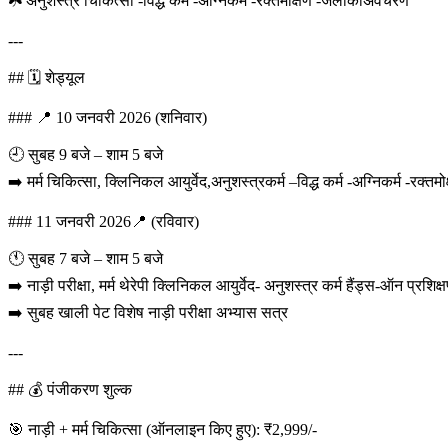
☘️ अनुशस्त्र चिकित्सा -विद्ध कर्म -अग्निकर्म -रक्तमोक्षण -जलौकाअवचरण
---
## 🗓️ शेड्यूल
### 📍 10 जनवरी 2026 (शनिवार)
🕘 सुबह 9 बजे – शाम 5 बजे
➡️ मर्म चिकित्सा, क्लिनिकल आयुर्वेद,अनुशस्त्रकर्म –विद्ध कर्म -अग्निकर्म -रक्तमो
### 11 जनवरी 2026📍 (रविवार)
🕚 सुबह 7 बजे – शाम 5 बजे
➡️ नाड़ी परीक्षा, मर्म थेरेपी क्लिनिकल आयुर्वेद- अनुशस्त्र कर्म हैंड्स-ऑन प्रशिक्
➡️ सुबह खाली पेट विशेष नाड़ी परीक्षा अभ्यास सत्र
---
## 💰 पंजीकरण शुल्क
🎯 नाड़ी + मर्म चिकित्सा (ऑनलाइन किए हुए): ₹2,999/-