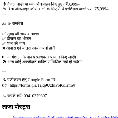
🎯 केवल नाड़ी या मर्म (ऑनलाइन किए हुए): ₹3,999/-
🎯 बिना ऑनलाइन कोर्स वालों के लिए सीधे प्रतिभाग करने पर : ₹5,999/-
---
## ☕ समावेश
✅ सुबह की चाय व नाश्ता
✅ दोपहर का भोजन
✅ शाम की चाय
❌ आवास एवं यात्रा स्वयं करनी होगी
📜 कार्यशाला के बाद प्रमाणपत्र प्रदान किए जाएंगे
🚫 अन्य कोई अपंजीकृत व्यक्ति सम्मिलित नहीं हो सकेगा
---
📝 पंजीकरण हेतु Google Form भरें:
👉 [https://forms.gle/Tajq9UzfnP6KcTrm9]
📞 संपर्क करें: 09410379397
ताजा पोस्ट्स