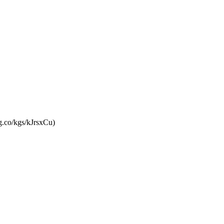
g.co/kgs/kJrsxCu)