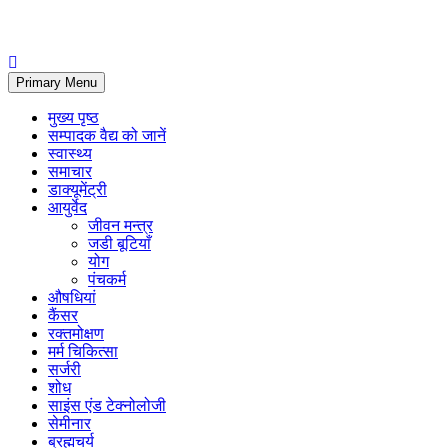
Primary Menu
मुख्य पृष्ठ
सम्पादक वैद्य को जानें
स्वास्थ्य
समाचार
डाक्यूमेंट्री
आयुर्वेद
जीवन मन्त्र
जडी बूटियाँ
योग
पंचकर्म
औषधियां
कैंसर
रक्तमोक्षण
मर्म चिकित्सा
सर्जरी
शोध
साइंस एंड टेक्नोलोजी
सेमीनार
ब्रह्मचर्य