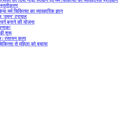
त्सकों को दिया नाड़ी परीक्षण एवं मर्म चिकित्सा का व्यावहारिक प्रशिक्षण
्रस्तुतीकरण
या मर्म चिकित्सा का व्यावहारिक ज्ञान
फल ‘वमन’ ट्रायल
्वर्ग बनाने की योजना
खतरनाक!
डी शुरू
लाभ | रसायन कल्प
म चिकित्सा से महिला को बचाया