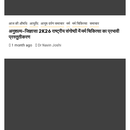
आज की औषधि
आयुर्वेद
आयुष दर्पण समाचार
मर्म
मर्म चिकित्सा
समाचार
अनुशल्य–जिज्ञासा 2K26 राष्ट्रीय संगोष्ठी में मर्म चिकित्सा का प्रभावी
प्रस्तुतीकरण
1 month ago
Dr Navin Joshi