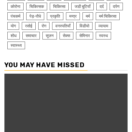
कोरोना
चिकित्सक
चिकित्सा
जडी बूटियाँ
दर्द
दर्पण
पंचकर्म
पेड़-पौधे
प्रकृति
मन्त्र
मर्म
मर्म चिकित्सा
योग
रसोई
रोग
वनस्पतियाँ
विडीयो
व्यायाम
शोध
समाचार
सूजन
सेक्स
सेमिनार
स्वस्थ
स्वास्थ्य
YOU MAY HAVE MISSED