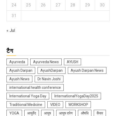
24
25
26
27
28
29
30
31
« Jul
टैग
Ayurveda
Ayurveda News
AYUSH
Ayush Darpan
AyushDarpan
Ayush Darpan News
Ayush News
Dr Navin Joshi
international health conference
International Yoga Day
InternationalYogaDay2025
Traditional Medicine
VIDEO
WORKSHOP
YOGA
आयुर्वेद
आयुष
आयुष दर्पण
औषधि
कैंसर