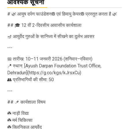
आवश्यक सूचना
# 🌿 आयुष दर्पण फाउंडेशन® एवं हिमायु केयर® प्रस्तुत करता है 🌿
## 🎓 12 वीं 2-दिवसीय आवासीय कार्यशाला
🪔 आयुर्वेद गुरुओं के सानिध्य में सीखने का दुर्लभ अवसर
---
📅 तारीख: 10–11 जनवरी 2026 (शनिवार–रविवार)
📍 स्थान: [Ayush Darpan Foundation Trust Office,
Dehradun](https://g.co/kgs/kJrsxCu)
👥 प्रतिभागियों की सीमा: 50
---
## 📌 कार्यशाला विषय
☘️ नाड़ी विद्या
☘️ मर्म चिकित्सा
☘️ क्लिनिकल आयुर्वेद