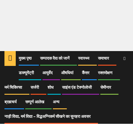
मुख्य पृष्ठ
सम्पादक वैद्य को जानें
स्वास्थ्य
समाचार
डाक्यूमेंट्री
आयुर्वेद
औषधियां
कैंसर
रक्तमोक्षण
Home
आयुर्वेद
मुलहठी पर आयी नयी शोध
_35
मर्म चिकित्सा
सर्जरी
शोध
साइंस एंड टेक्नोलोजी
सेमीनार
_35
ब्रह्मचर्य
सम्पूर्ण आलेख
अन्य
नाड़ी विद्या, मर्म विद्या – विद्धअग्निकर्म सीखने का सुनहरा अवसर