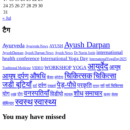
24
25
26
27
28
29
30
31
« Jul
टैग
Ayush Darpan
Ayurveda
AYUSH
Ayurveda News
international
AyushDarpan
Ayush News
Ayush Darpan News
Dr Navin Joshi
health conference
International Yoga Day
InternationalYogaDay2025
आयुर्वेद
आयुष
WORKSHOP
YOGA
VIDEO
Traditional Medicine
चिकित्सक
औषधि
चिकित्सा
आयुष दर्पण
कैंसर
कोरोना
जडी बूटियाँ
पेड़-पौधे
प्रकृति
दर्पण
मर्म
मर्म चिकित्सा
दर्द
पंचकर्म
मन्त्र
वनस्पतियाँ
शोध
समाचार
योग
विडीयो
रोग
सेक्स
व्यायाम
सूजन
रसोई
स्वस्थ
स्वास्थ्य
सेमिनार
You may have missed