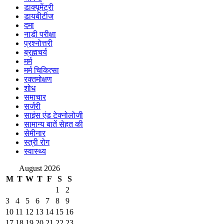
डाक्यूमेंट्री
डायबीटीज
दमा
नाड़ी परीक्षा
प्रश्नोत्तरी
ब्रह्मचर्य
मर्म
मर्म चिकित्सा
रक्तमोक्षण
शोध
समाचार
सर्जरी
साइंस एंड टेक्नोलोजी
सामान्य बातें सेहत की
सेमीनार
स्त्री रोग
स्वास्थ्य
August 2026
M
T
W
T
F
S
S
1
2
3
4
5
6
7
8
9
10
11
12
13
14
15
16
17
18
19
20
21
22
23