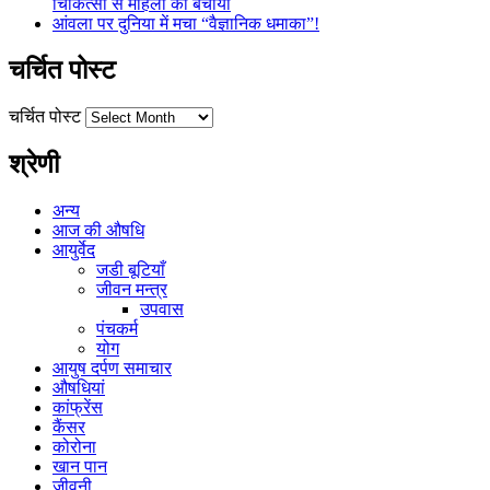
चिकित्सा से महिला को बचाया
आंवला पर दुनिया में मचा “वैज्ञानिक धमाका”!
चर्चित पोस्ट
चर्चित पोस्ट
श्रेणी
अन्य
आज की औषधि
आयुर्वेद
जडी बूटियाँ
जीवन मन्त्र
उपवास
पंचकर्म
योग
आयुष दर्पण समाचार
औषधियां
कांफ्रेंस
कैंसर
कोरोना
खान पान
जीवनी