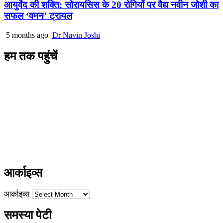
आयुर्वेद की शक्ति: सोरायसिस के 20 रोगियों पर वैद्य नवीन जोशी का
सफल ‘वमन’ ट्रायल
5 months ago
Dr Navin Joshi
हम तक पहुंचें
L/4 C-block, Sarswati Vihar
Ajabpur Khurd,
Dehradun-248001
Uttarakhand, India
+91-9411137993
ayushdarpan@gmail.com
www.ayushdarpan.com
आर्काइव्स
आर्काइव्स
समस्या पेटी