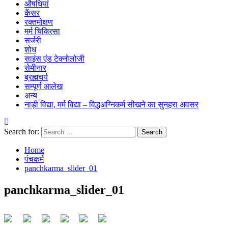
औषधियां
कैंसर
रक्तमोक्षण
मर्म चिकित्सा
सर्जरी
शोध
साइंस एंड टेक्नोलोजी
सेमीनार
ब्रह्मचर्य
सम्पूर्ण आलेख
अन्य
नाड़ी विद्या, मर्म विद्या – विद्धअग्निकर्म सीखने का सुनहरा अवसर
Search for:
Home
पंचकर्म
panchkarma_slider_01
panchkarma_slider_01