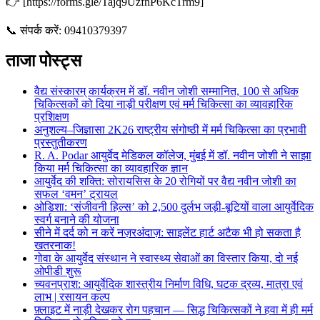
👉 [https://forms.gle/Tajq9UzfnP6KcTrm9]
📞 संपर्क करें: 09410379397
ताजा पोस्ट्स
वैद्य संस्कारम् कार्यक्रम में डॉ. नवीन जोशी सम्मानित, 100 से अधिक
चिकित्सकों को दिया नाड़ी परीक्षण एवं मर्म चिकित्सा का व्यावहारिक
प्रशिक्षण
अनुशल्य–जिज्ञासा 2K26 राष्ट्रीय संगोष्ठी में मर्म चिकित्सा का प्रभावी
प्रस्तुतीकरण
R. A. Podar आयुर्वेद मेडिकल कॉलेज, मुंबई में डॉ. नवीन जोशी ने साझा
किया मर्म चिकित्सा का व्यावहारिक ज्ञान
आयुर्वेद की शक्ति: सोरायसिस के 20 रोगियों पर वैद्य नवीन जोशी का
सफल ‘वमन’ ट्रायल
ओडिशा: ‘संजीवनी हिल्स’ को 2,500 दुर्लभ जड़ी-बूटियों वाला आयुर्वेदिक
स्वर्ग बनाने की योजना
सीने में दर्द को न करें नज़रअंदाज़: साइलेंट हार्ट अटैक भी हो सकता है
खतरनाक!
गोवा के आयुर्वेद संस्थान ने स्वास्थ्य सेवाओं का विस्तार किया, दो नई
ओपीडी शुरू
च्यवनप्राश: आयुर्वेदिक शास्त्रीय निर्माण विधि, घटक द्रव्य, मात्रा एवं
लाभ | रसायन कल्प
फ़्लाइट में नाड़ी देखकर रोग पहचान — सिद्ध चिकित्सकों ने हवा में ही मर्म