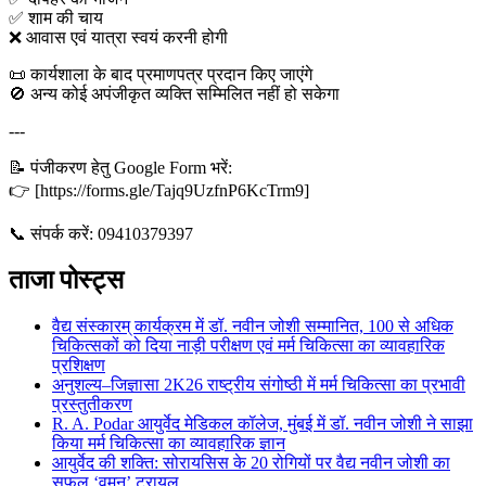
✅ शाम की चाय
❌ आवास एवं यात्रा स्वयं करनी होगी
📜 कार्यशाला के बाद प्रमाणपत्र प्रदान किए जाएंगे
🚫 अन्य कोई अपंजीकृत व्यक्ति सम्मिलित नहीं हो सकेगा
---
📝 पंजीकरण हेतु Google Form भरें:
👉 [https://forms.gle/Tajq9UzfnP6KcTrm9]
📞 संपर्क करें: 09410379397
ताजा पोस्ट्स
वैद्य संस्कारम् कार्यक्रम में डॉ. नवीन जोशी सम्मानित, 100 से अधिक
चिकित्सकों को दिया नाड़ी परीक्षण एवं मर्म चिकित्सा का व्यावहारिक
प्रशिक्षण
अनुशल्य–जिज्ञासा 2K26 राष्ट्रीय संगोष्ठी में मर्म चिकित्सा का प्रभावी
प्रस्तुतीकरण
R. A. Podar आयुर्वेद मेडिकल कॉलेज, मुंबई में डॉ. नवीन जोशी ने साझा
किया मर्म चिकित्सा का व्यावहारिक ज्ञान
आयुर्वेद की शक्ति: सोरायसिस के 20 रोगियों पर वैद्य नवीन जोशी का
सफल ‘वमन’ ट्रायल