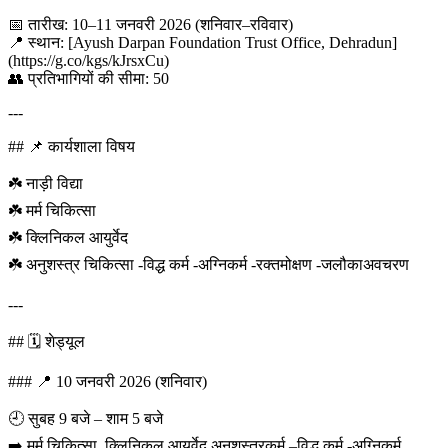
📅 तारीख: 10–11 जनवरी 2026 (शनिवार–रविवार)
📍 स्थान: [Ayush Darpan Foundation Trust Office, Dehradun]
(https://g.co/kgs/kJrsxCu)
👥 प्रतिभागियों की सीमा: 50
---
## 📌 कार्यशाला विषय
☘️ नाड़ी विद्या
☘️ मर्म चिकित्सा
☘️ क्लिनिकल आयुर्वेद
☘️ अनुशस्त्र चिकित्सा -विद्ध कर्म -अग्निकर्म -रक्तमोक्षण -जलौकाअवचरण
---
## 🗓️ शेड्यूल
### 📍 10 जनवरी 2026 (शनिवार)
🕘 सुबह 9 बजे – शाम 5 बजे
➡️ मर्म चिकित्सा, क्लिनिकल आयुर्वेद,अनुशस्त्रकर्म –विद्ध कर्म -अग्निकर्म