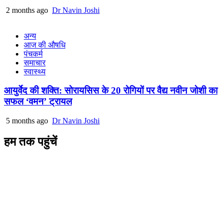
2 months ago
Dr Navin Joshi
अन्य
आज की औषधि
पंचकर्म
समाचार
स्वास्थ्य
आयुर्वेद की शक्ति: सोरायसिस के 20 रोगियों पर वैद्य नवीन जोशी का
सफल ‘वमन’ ट्रायल
5 months ago
Dr Navin Joshi
हम तक पहुंचें
L/4 C-block, Sarswati Vihar
Ajabpur Khurd,
Dehradun-248001
Uttarakhand, India
+91-9411137993
ayushdarpan@gmail.com