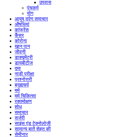
उपवास
पंचकर्म
योग
आयुष दर्पण समाचार
औषधियां
कांफ्रेंस
कैंसर
कोरोना
खान पान
जीवनी
डाक्यूमेंट्री
डायबीटीज
दमा
नाड़ी परीक्षा
प्रश्नोत्तरी
ब्रह्मचर्य
मर्म
मर्म चिकित्सा
रक्तमोक्षण
शोध
समाचार
सर्जरी
साइंस एंड टेक्नोलोजी
सामान्य बातें सेहत की
सेमीनार