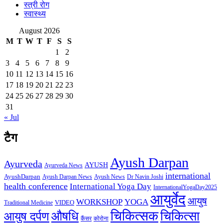
स्त्री रोग
स्वास्थ्य
August 2026
M
T
W
T
F
S
S
1
2
3
4
5
6
7
8
9
10
11
12
13
14
15
16
17
18
19
20
21
22
23
24
25
26
27
28
29
30
31
« Jul
टैग
Ayush Darpan
Ayurveda
AYUSH
Ayurveda News
international
AyushDarpan
Ayush News
Ayush Darpan News
Dr Navin Joshi
health conference
International Yoga Day
InternationalYogaDay2025
आयुर्वेद
आयुष
WORKSHOP
YOGA
VIDEO
Traditional Medicine
चिकित्सक
औषधि
चिकित्सा
आयुष दर्पण
कैंसर
कोरोना