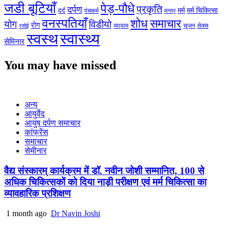
जडी बूटियाँ
पेड़-पौधे
प्रकृति
दर्पण
मर्म
मर्म चिकित्सा
दर्द
पंचकर्म
मन्त्र
वनस्पतियाँ
शोध
समाचार
योग
विडीयो
रोग
सेक्स
व्यायाम
सूजन
रसोई
स्वस्थ
स्वास्थ्य
सेमिनार
You may have missed
अन्य
आयुर्वेद
आयुष दर्पण समाचार
कांफ्रेंस
समाचार
सेमीनार
वैद्य संस्कारम् कार्यक्रम में डॉ. नवीन जोशी सम्मानित, 100 से
अधिक चिकित्सकों को दिया नाड़ी परीक्षण एवं मर्म चिकित्सा का
व्यावहारिक प्रशिक्षण
1 month ago
Dr Navin Joshi