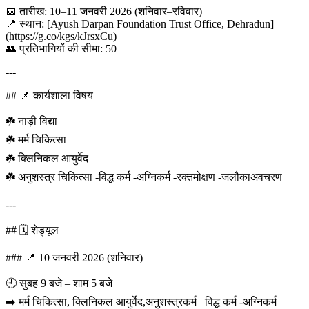
📅 तारीख: 10–11 जनवरी 2026 (शनिवार–रविवार)
📍 स्थान: [Ayush Darpan Foundation Trust Office, Dehradun]
(https://g.co/kgs/kJrsxCu)
👥 प्रतिभागियों की सीमा: 50
---
## 📌 कार्यशाला विषय
☘️ नाड़ी विद्या
☘️ मर्म चिकित्सा
☘️ क्लिनिकल आयुर्वेद
☘️ अनुशस्त्र चिकित्सा -विद्ध कर्म -अग्निकर्म -रक्तमोक्षण -जलौकाअवचरण
---
## 🗓️ शेड्यूल
### 📍 10 जनवरी 2026 (शनिवार)
🕘 सुबह 9 बजे – शाम 5 बजे
➡️ मर्म चिकित्सा, क्लिनिकल आयुर्वेद,अनुशस्त्रकर्म –विद्ध कर्म -अग्निकर्म