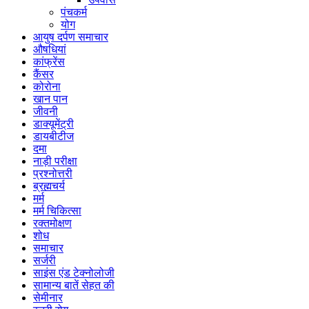
पंचकर्म
योग
आयुष दर्पण समाचार
औषधियां
कांफ्रेंस
कैंसर
कोरोना
खान पान
जीवनी
डाक्यूमेंट्री
डायबीटीज
दमा
नाड़ी परीक्षा
प्रश्नोत्तरी
ब्रह्मचर्य
मर्म
मर्म चिकित्सा
रक्तमोक्षण
शोध
समाचार
सर्जरी
साइंस एंड टेक्नोलोजी
सामान्य बातें सेहत की
सेमीनार