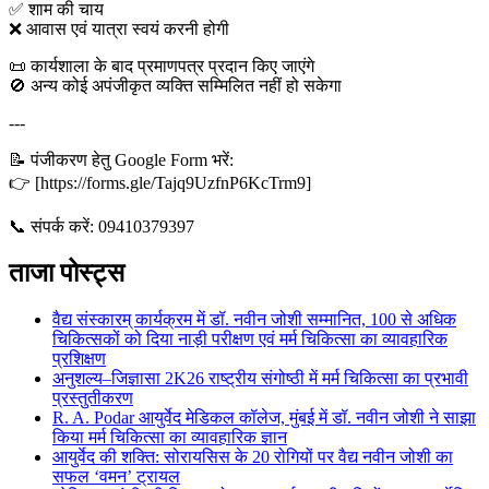
✅ शाम की चाय
❌ आवास एवं यात्रा स्वयं करनी होगी
📜 कार्यशाला के बाद प्रमाणपत्र प्रदान किए जाएंगे
🚫 अन्य कोई अपंजीकृत व्यक्ति सम्मिलित नहीं हो सकेगा
---
📝 पंजीकरण हेतु Google Form भरें:
👉 [https://forms.gle/Tajq9UzfnP6KcTrm9]
📞 संपर्क करें: 09410379397
ताजा पोस्ट्स
वैद्य संस्कारम् कार्यक्रम में डॉ. नवीन जोशी सम्मानित, 100 से अधिक
चिकित्सकों को दिया नाड़ी परीक्षण एवं मर्म चिकित्सा का व्यावहारिक
प्रशिक्षण
अनुशल्य–जिज्ञासा 2K26 राष्ट्रीय संगोष्ठी में मर्म चिकित्सा का प्रभावी
प्रस्तुतीकरण
R. A. Podar आयुर्वेद मेडिकल कॉलेज, मुंबई में डॉ. नवीन जोशी ने साझा
किया मर्म चिकित्सा का व्यावहारिक ज्ञान
आयुर्वेद की शक्ति: सोरायसिस के 20 रोगियों पर वैद्य नवीन जोशी का
सफल ‘वमन’ ट्रायल