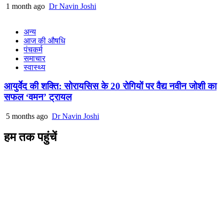
1 month ago
Dr Navin Joshi
अन्य
आज की औषधि
पंचकर्म
समाचार
स्वास्थ्य
आयुर्वेद की शक्ति: सोरायसिस के 20 रोगियों पर वैद्य नवीन जोशी का
सफल ‘वमन’ ट्रायल
5 months ago
Dr Navin Joshi
हम तक पहुंचें
L/4 C-block, Sarswati Vihar
Ajabpur Khurd,
Dehradun-248001
Uttarakhand, India
+91-9411137993
ayushdarpan@gmail.com