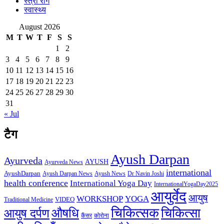
स्त्री रोग
स्वास्थ्य
August 2026
M
T
W
T
F
S
S
1
2
3
4
5
6
7
8
9
10
11
12
13
14
15
16
17
18
19
20
21
22
23
24
25
26
27
28
29
30
31
« Jul
टैग
Ayush Darpan
Ayurveda
AYUSH
Ayurveda News
international
AyushDarpan
Ayush News
Ayush Darpan News
Dr Navin Joshi
health conference
International Yoga Day
InternationalYogaDay2025
आयुर्वेद
आयुष
WORKSHOP
YOGA
VIDEO
Traditional Medicine
चिकित्सक
औषधि
चिकित्सा
आयुष दर्पण
कैंसर
कोरोना