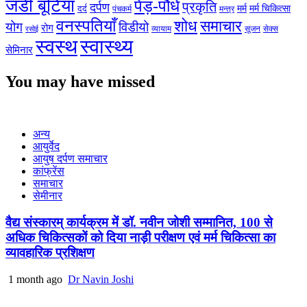
जडी बूटियाँ
पेड़-पौधे
प्रकृति
दर्पण
मर्म
मर्म चिकित्सा
दर्द
पंचकर्म
मन्त्र
वनस्पतियाँ
शोध
समाचार
योग
विडीयो
रोग
सेक्स
व्यायाम
सूजन
रसोई
स्वस्थ
स्वास्थ्य
सेमिनार
You may have missed
अन्य
आयुर्वेद
आयुष दर्पण समाचार
कांफ्रेंस
समाचार
सेमीनार
वैद्य संस्कारम् कार्यक्रम में डॉ. नवीन जोशी सम्मानित, 100 से
अधिक चिकित्सकों को दिया नाड़ी परीक्षण एवं मर्म चिकित्सा का
व्यावहारिक प्रशिक्षण
1 month ago
Dr Navin Joshi