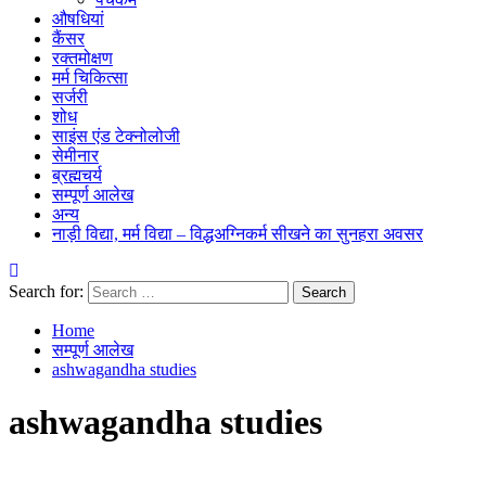
औषधियां
कैंसर
रक्तमोक्षण
मर्म चिकित्सा
सर्जरी
शोध
साइंस एंड टेक्नोलोजी
सेमीनार
ब्रह्मचर्य
सम्पूर्ण आलेख
अन्य
नाड़ी विद्या, मर्म विद्या – विद्धअग्निकर्म सीखने का सुनहरा अवसर
Search for:
Home
सम्पूर्ण आलेख
ashwagandha studies
ashwagandha studies