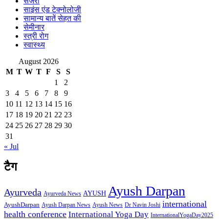
सर्जरी
साइंस एंड टेक्नोलोजी
सामान्य बातें सेहत की
सेमीनार
स्त्री रोग
स्वास्थ्य
August 2026
M
T
W
T
F
S
S
1
2
3
4
5
6
7
8
9
10
11
12
13
14
15
16
17
18
19
20
21
22
23
24
25
26
27
28
29
30
31
« Jul
टैग
Ayush Darpan
Ayurveda
AYUSH
Ayurveda News
international
AyushDarpan
Ayush News
Ayush Darpan News
Dr Navin Joshi
health conference
International Yoga Day
InternationalYogaDay2025