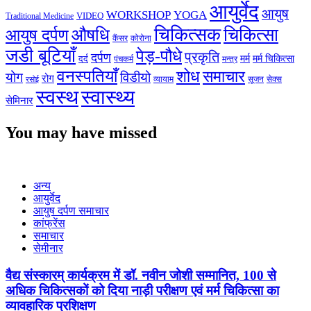
आयुर्वेद
आयुष
WORKSHOP
YOGA
VIDEO
Traditional Medicine
चिकित्सक
औषधि
चिकित्सा
आयुष दर्पण
कैंसर
कोरोना
जडी बूटियाँ
पेड़-पौधे
प्रकृति
दर्पण
मर्म
मर्म चिकित्सा
दर्द
पंचकर्म
मन्त्र
वनस्पतियाँ
शोध
समाचार
योग
विडीयो
रोग
सेक्स
व्यायाम
सूजन
रसोई
स्वस्थ
स्वास्थ्य
सेमिनार
You may have missed
अन्य
आयुर्वेद
आयुष दर्पण समाचार
कांफ्रेंस
समाचार
सेमीनार
वैद्य संस्कारम् कार्यक्रम में डॉ. नवीन जोशी सम्मानित, 100 से
अधिक चिकित्सकों को दिया नाड़ी परीक्षण एवं मर्म चिकित्सा का
व्यावहारिक प्रशिक्षण