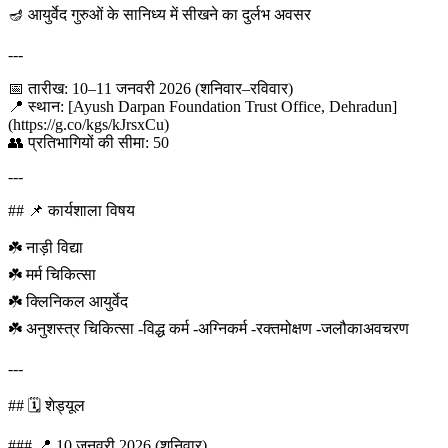
🪔 आयुर्वेद गुरुओं के सानिध्य में सीखने का दुर्लभ अवसर
---
📅 तारीख: 10–11 जनवरी 2026 (शनिवार–रविवार)
📍 स्थान: [Ayush Darpan Foundation Trust Office, Dehradun]
(https://g.co/kgs/kJrsxCu)
👥 प्रतिभागियों की सीमा: 50
---
## 📌 कार्यशाला विषय
☘️ नाड़ी विद्या
☘️ मर्म चिकित्सा
☘️ क्लिनिकल आयुर्वेद
☘️ अनुशस्त्र चिकित्सा -विद्ध कर्म -अग्निकर्म -रक्तमोक्षण -जलौकाअवचरण
---
## 🗓️ शेड्यूल
### 📍 10 जनवरी 2026 (शनिवार)