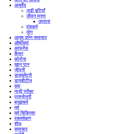
आयुर्वेद
जडी बूटियाँ
जीवन मन्त्र
उपवास
पंचकर्म
योग
आयुष दर्पण समाचार
औषधियां
कांफ्रेंस
कैंसर
कोरोना
खान पान
जीवनी
डाक्यूमेंट्री
डायबीटीज
दमा
नाड़ी परीक्षा
प्रश्नोत्तरी
ब्रह्मचर्य
मर्म
मर्म चिकित्सा
रक्तमोक्षण
शोध
समाचार