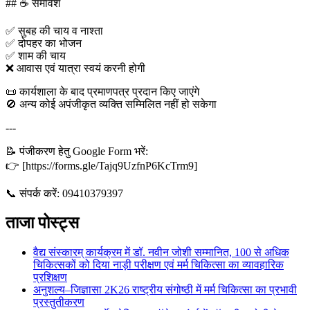
## ☕ समावेश
✅ सुबह की चाय व नाश्ता
✅ दोपहर का भोजन
✅ शाम की चाय
❌ आवास एवं यात्रा स्वयं करनी होगी
📜 कार्यशाला के बाद प्रमाणपत्र प्रदान किए जाएंगे
🚫 अन्य कोई अपंजीकृत व्यक्ति सम्मिलित नहीं हो सकेगा
---
📝 पंजीकरण हेतु Google Form भरें:
👉 [https://forms.gle/Tajq9UzfnP6KcTrm9]
📞 संपर्क करें: 09410379397
ताजा पोस्ट्स
वैद्य संस्कारम् कार्यक्रम में डॉ. नवीन जोशी सम्मानित, 100 से अधिक
चिकित्सकों को दिया नाड़ी परीक्षण एवं मर्म चिकित्सा का व्यावहारिक
प्रशिक्षण
अनुशल्य–जिज्ञासा 2K26 राष्ट्रीय संगोष्ठी में मर्म चिकित्सा का प्रभावी
प्रस्तुतीकरण