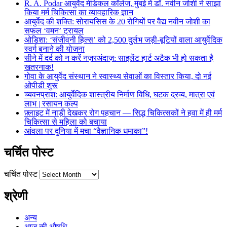
R. A. Podar आयुर्वेद मेडिकल कॉलेज, मुंबई में डॉ. नवीन जोशी ने साझा
किया मर्म चिकित्सा का व्यावहारिक ज्ञान
आयुर्वेद की शक्ति: सोरायसिस के 20 रोगियों पर वैद्य नवीन जोशी का
सफल ‘वमन’ ट्रायल
ओडिशा: ‘संजीवनी हिल्स’ को 2,500 दुर्लभ जड़ी-बूटियों वाला आयुर्वेदिक
स्वर्ग बनाने की योजना
सीने में दर्द को न करें नज़रअंदाज़: साइलेंट हार्ट अटैक भी हो सकता है
खतरनाक!
गोवा के आयुर्वेद संस्थान ने स्वास्थ्य सेवाओं का विस्तार किया, दो नई
ओपीडी शुरू
च्यवनप्राश: आयुर्वेदिक शास्त्रीय निर्माण विधि, घटक द्रव्य, मात्रा एवं
लाभ | रसायन कल्प
फ़्लाइट में नाड़ी देखकर रोग पहचान — सिद्ध चिकित्सकों ने हवा में ही मर्म
चिकित्सा से महिला को बचाया
आंवला पर दुनिया में मचा “वैज्ञानिक धमाका”!
चर्चित पोस्ट
चर्चित पोस्ट
श्रेणी
अन्य
आज की औषधि