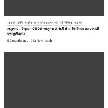
आज की औषधि
आयुर्वेद
आयुष दर्पण समाचार
मर्म
मर्म चिकित्सा
समाचार
अनुशल्य–जिज्ञासा 2K26 राष्ट्रीय संगोष्ठी में मर्म चिकित्सा का प्रभावी
प्रस्तुतीकरण
2 months ago
Dr Navin Joshi