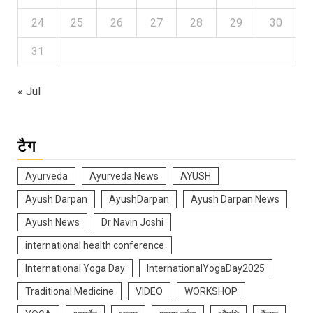
24
25
26
27
28
29
30
31
« Jul
टैग
Ayurveda
Ayurveda News
AYUSH
Ayush Darpan
AyushDarpan
Ayush Darpan News
Ayush News
Dr Navin Joshi
international health conference
International Yoga Day
InternationalYogaDay2025
Traditional Medicine
VIDEO
WORKSHOP