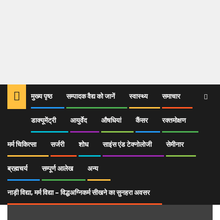
मुख्य पृष्ठ
सम्पादक वैद्य को जानें
स्वास्थ्य
समाचार
डाक्यूमेंट्री
आयुर्वेद
औषधियां
कैंसर
रक्तमोक्षण
Home
सम्पूर्ण आलेख
Ayurvedic Education
मर्म चिकित्सा
सर्जरी
शोध
साइंस एंड टेक्नोलोजी
सेमीनार
Ayurvedic Education
ब्रह्मचर्य
सम्पूर्ण आलेख
अन्य
नाड़ी विद्या, मर्म विद्या – विद्धअग्निकर्म सीखने का सुनहरा अवसर