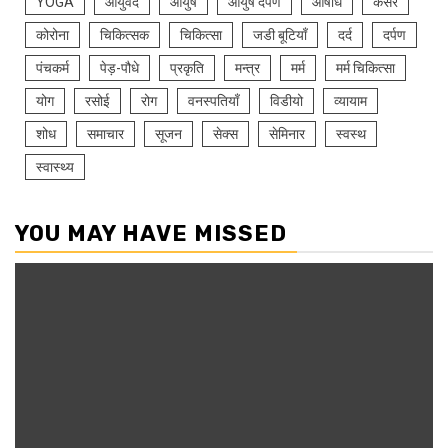
YOGA
आयुर्वेद
आयुष
आयुष दर्पण
औषधि
कैंसर
कोरोना
चिकित्सक
चिकित्सा
जडी बूटियाँ
दर्द
दर्पण
पंचकर्म
पेड़-पौधे
प्रकृति
मन्त्र
मर्म
मर्म चिकित्सा
योग
रसोई
रोग
वनस्पतियाँ
विडीयो
व्यायाम
शोध
समाचार
सूजन
सेक्स
सेमिनार
स्वस्थ
स्वास्थ्य
YOU MAY HAVE MISSED