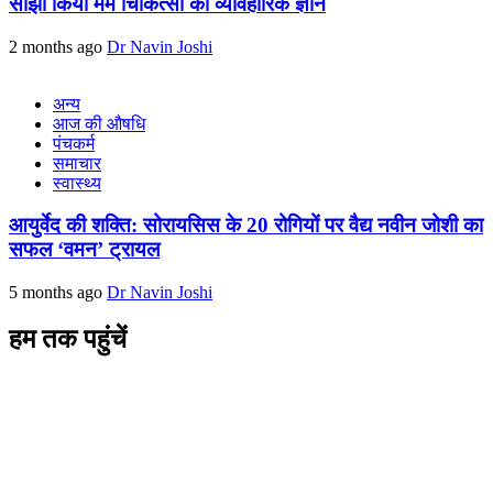
साझा किया मर्म चिकित्सा का व्यावहारिक ज्ञान
2 months ago
Dr Navin Joshi
अन्य
आज की औषधि
पंचकर्म
समाचार
स्वास्थ्य
आयुर्वेद की शक्ति: सोरायसिस के 20 रोगियों पर वैद्य नवीन जोशी का
सफल ‘वमन’ ट्रायल
5 months ago
Dr Navin Joshi
हम तक पहुंचें
L/4 C-block, Sarswati Vihar
Ajabpur Khurd,
Dehradun-248001
Uttarakhand, India
+91-9411137993