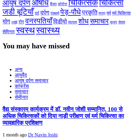
चिकित्सक
औषधि
चिकित्सा
आयुष दर्पण
कैंसर
कोरोना
जडी बूटियाँ
पेड़-पौधे
प्रकृति
दर्पण
मर्म
मर्म चिकित्सा
दर्द
पंचकर्म
मन्त्र
वनस्पतियाँ
शोध
समाचार
योग
विडीयो
रोग
सेक्स
व्यायाम
सूजन
रसोई
स्वस्थ
स्वास्थ्य
सेमिनार
You may have missed
अन्य
आयुर्वेद
आयुष दर्पण समाचार
कांफ्रेंस
समाचार
सेमीनार
वैद्य संस्कारम् कार्यक्रम में डॉ. नवीन जोशी सम्मानित, 100 से
अधिक चिकित्सकों को दिया नाड़ी परीक्षण एवं मर्म चिकित्सा का
व्यावहारिक प्रशिक्षण
1 month ago
Dr Navin Joshi