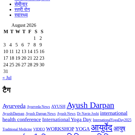
सेमीनार
स्त्री रोग
स्वास्थ्य
August 2026
M
T
W
T
F
S
S
1
2
3
4
5
6
7
8
9
10
11
12
13
14
15
16
17
18
19
20
21
22
23
24
25
26
27
28
29
30
31
« Jul
टैग
Ayush Darpan
Ayurveda
AYUSH
Ayurveda News
international
AyushDarpan
Ayush News
Ayush Darpan News
Dr Navin Joshi
health conference
International Yoga Day
InternationalYogaDay2025
आयुर्वेद
आयुष
WORKSHOP
YOGA
VIDEO
Traditional Medicine