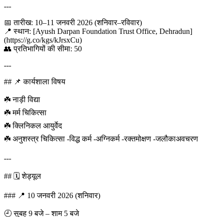
---
📅 तारीख: 10–11 जनवरी 2026 (शनिवार–रविवार)
📍 स्थान: [Ayush Darpan Foundation Trust Office, Dehradun]
(https://g.co/kgs/kJrsxCu)
👥 प्रतिभागियों की सीमा: 50
---
## 📌 कार्यशाला विषय
☘️ नाड़ी विद्या
☘️ मर्म चिकित्सा
☘️ क्लिनिकल आयुर्वेद
☘️ अनुशस्त्र चिकित्सा -विद्ध कर्म -अग्निकर्म -रक्तमोक्षण -जलौकाअवचरण
---
## 🗓️ शेड्यूल
### 📍 10 जनवरी 2026 (शनिवार)
🕘 सुबह 9 बजे – शाम 5 बजे