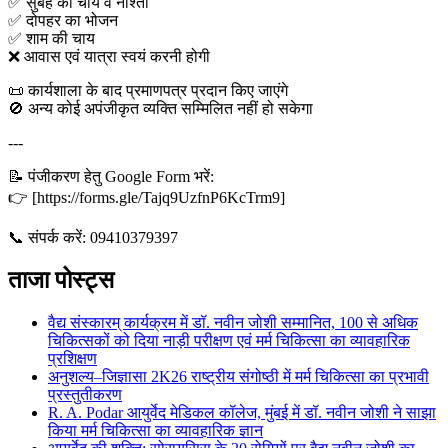
✅ सुबह की चाय व नाश्ता
✅ दोपहर का भोजन
✅ शाम की चाय
❌ आवास एवं यात्रा स्वयं करनी होगी
📜 कार्यशाला के बाद प्रमाणपत्र प्रदान किए जाएंगे
🚫 अन्य कोई अपंजीकृत व्यक्ति सम्मिलित नहीं हो सकेगा
---
📝 पंजीकरण हेतु Google Form भरें:
👉 [https://forms.gle/Tajq9UzfnP6KcTrm9]
📞 संपर्क करें: 09410379397
ताजा पोस्ट्स
वैद्य संस्कारम् कार्यक्रम में डॉ. नवीन जोशी सम्मानित, 100 से अधिक
चिकित्सकों को दिया नाड़ी परीक्षण एवं मर्म चिकित्सा का व्यावहारिक
प्रशिक्षण
अनुशल्य–जिज्ञासा 2K26 राष्ट्रीय संगोष्ठी में मर्म चिकित्सा का प्रभावी
प्रस्तुतीकरण
R. A. Podar आयुर्वेद मेडिकल कॉलेज, मुंबई में डॉ. नवीन जोशी ने साझा
किया मर्म चिकित्सा का व्यावहारिक ज्ञान