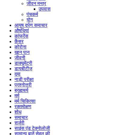
जीवन मन्त्र
उपवास
पंचकर्म
योग
आयुष दर्पण समाचार
औषधियां
कांफ्रेंस
कैंसर
कोरोना
खान पान
जीवनी
डाक्यूमेंट्री
डायबीटीज
दमा
नाड़ी परीक्षा
प्रश्नोत्तरी
ब्रह्मचर्य
मर्म
मर्म चिकित्सा
रक्तमोक्षण
शोध
समाचार
सर्जरी
साइंस एंड टेक्नोलोजी
सामान्य बातें सेहत की