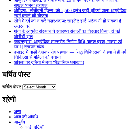
आयुर्वेद की शक्ति: सोरायसिस के 20 रोगियों पर वैद्य नवीन जोशी का
सफल ‘वमन’ ट्रायल
ओडिशा: ‘संजीवनी हिल्स’ को 2,500 दुर्लभ जड़ी-बूटियों वाला आयुर्वेदिक
स्वर्ग बनाने की योजना
सीने में दर्द को न करें नज़रअंदाज़: साइलेंट हार्ट अटैक भी हो सकता है
खतरनाक!
गोवा के आयुर्वेद संस्थान ने स्वास्थ्य सेवाओं का विस्तार किया, दो नई
ओपीडी शुरू
च्यवनप्राश: आयुर्वेदिक शास्त्रीय निर्माण विधि, घटक द्रव्य, मात्रा एवं
लाभ | रसायन कल्प
फ़्लाइट में नाड़ी देखकर रोग पहचान — सिद्ध चिकित्सकों ने हवा में ही मर्म
चिकित्सा से महिला को बचाया
आंवला पर दुनिया में मचा “वैज्ञानिक धमाका”!
चर्चित पोस्ट
चर्चित पोस्ट
श्रेणी
अन्य
आज की औषधि
आयुर्वेद
जडी बूटियाँ