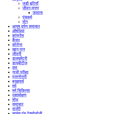
जडी बूटियाँ
जीवन मन्त्र
उपवास
पंचकर्म
योग
आयुष दर्पण समाचार
औषधियां
कांफ्रेंस
कैंसर
कोरोना
खान पान
जीवनी
डाक्यूमेंट्री
डायबीटीज
दमा
नाड़ी परीक्षा
प्रश्नोत्तरी
ब्रह्मचर्य
मर्म
मर्म चिकित्सा
रक्तमोक्षण
शोध
समाचार
सर्जरी
साइंस एंड टेक्नोलोजी