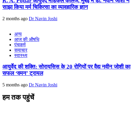
R. A. Podar आयुर्वेद मेडिकल कॉलेज, मुंबई में डॉ. नवीन जोशी ने
साझा किया मर्म चिकित्सा का व्यावहारिक ज्ञान
2 months ago
Dr Navin Joshi
अन्य
आज की औषधि
पंचकर्म
समाचार
स्वास्थ्य
आयुर्वेद की शक्ति: सोरायसिस के 20 रोगियों पर वैद्य नवीन जोशी का
सफल ‘वमन’ ट्रायल
5 months ago
Dr Navin Joshi
हम तक पहुंचें
L/4 C-block, Sarswati Vihar
Ajabpur Khurd,
Dehradun-248001
Uttarakhand, India