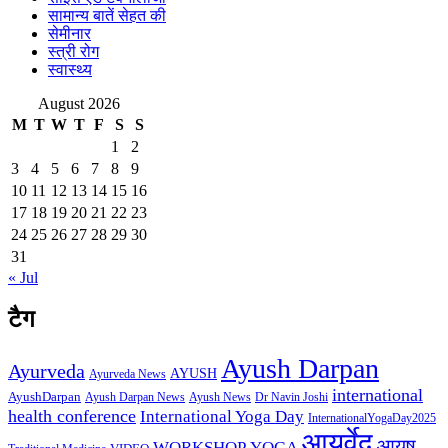
सामान्य बातें सेहत की
सेमीनार
स्त्री रोग
स्वास्थ्य
August 2026
M
T
W
T
F
S
S
1
2
3
4
5
6
7
8
9
10
11
12
13
14
15
16
17
18
19
20
21
22
23
24
25
26
27
28
29
30
31
« Jul
टैग
Ayush Darpan
Ayurveda
AYUSH
Ayurveda News
international
AyushDarpan
Ayush News
Ayush Darpan News
Dr Navin Joshi
health conference
International Yoga Day
InternationalYogaDay2025
आयुर्वेद
आयुष
WORKSHOP
YOGA