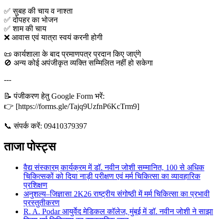
✅ सुबह की चाय व नाश्ता
✅ दोपहर का भोजन
✅ शाम की चाय
❌ आवास एवं यात्रा स्वयं करनी होगी
📜 कार्यशाला के बाद प्रमाणपत्र प्रदान किए जाएंगे
🚫 अन्य कोई अपंजीकृत व्यक्ति सम्मिलित नहीं हो सकेगा
---
📝 पंजीकरण हेतु Google Form भरें:
👉 [https://forms.gle/Tajq9UzfnP6KcTrm9]
📞 संपर्क करें: 09410379397
ताजा पोस्ट्स
वैद्य संस्कारम् कार्यक्रम में डॉ. नवीन जोशी सम्मानित, 100 से अधिक
चिकित्सकों को दिया नाड़ी परीक्षण एवं मर्म चिकित्सा का व्यावहारिक
प्रशिक्षण
अनुशल्य–जिज्ञासा 2K26 राष्ट्रीय संगोष्ठी में मर्म चिकित्सा का प्रभावी
प्रस्तुतीकरण
R. A. Podar आयुर्वेद मेडिकल कॉलेज, मुंबई में डॉ. नवीन जोशी ने साझा