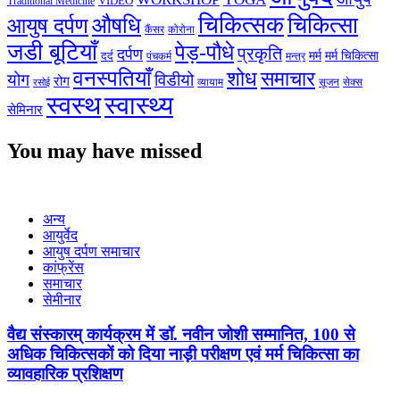
VIDEO
Traditional Medicine
चिकित्सक
औषधि
चिकित्सा
आयुष दर्पण
कैंसर
कोरोना
जडी बूटियाँ
पेड़-पौधे
प्रकृति
दर्पण
मर्म
मर्म चिकित्सा
दर्द
पंचकर्म
मन्त्र
वनस्पतियाँ
शोध
समाचार
योग
विडीयो
रोग
सेक्स
व्यायाम
सूजन
रसोई
स्वस्थ
स्वास्थ्य
सेमिनार
You may have missed
अन्य
आयुर्वेद
आयुष दर्पण समाचार
कांफ्रेंस
समाचार
सेमीनार
वैद्य संस्कारम् कार्यक्रम में डॉ. नवीन जोशी सम्मानित, 100 से
अधिक चिकित्सकों को दिया नाड़ी परीक्षण एवं मर्म चिकित्सा का
व्यावहारिक प्रशिक्षण