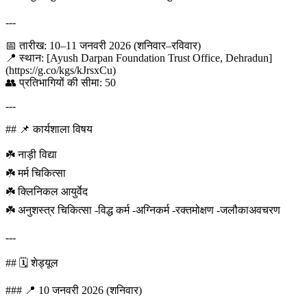
---
📅 तारीख: 10–11 जनवरी 2026 (शनिवार–रविवार)
📍 स्थान: [Ayush Darpan Foundation Trust Office, Dehradun]
(https://g.co/kgs/kJrsxCu)
👥 प्रतिभागियों की सीमा: 50
---
## 📌 कार्यशाला विषय
☘️ नाड़ी विद्या
☘️ मर्म चिकित्सा
☘️ क्लिनिकल आयुर्वेद
☘️ अनुशस्त्र चिकित्सा -विद्ध कर्म -अग्निकर्म -रक्तमोक्षण -जलौकाअवचरण
---
## 🗓️ शेड्यूल
### 📍 10 जनवरी 2026 (शनिवार)