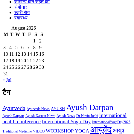
सामान्य बातें सेहत की
सेमीनार
स्त्री रोग
स्वास्थ्य
August 2026
M
T
W
T
F
S
S
1
2
3
4
5
6
7
8
9
10
11
12
13
14
15
16
17
18
19
20
21
22
23
24
25
26
27
28
29
30
31
« Jul
टैग
Ayush Darpan
Ayurveda
AYUSH
Ayurveda News
international
AyushDarpan
Ayush News
Ayush Darpan News
Dr Navin Joshi
health conference
International Yoga Day
InternationalYogaDay2025
आयुर्वेद
आयुष
WORKSHOP
YOGA
VIDEO
Traditional Medicine