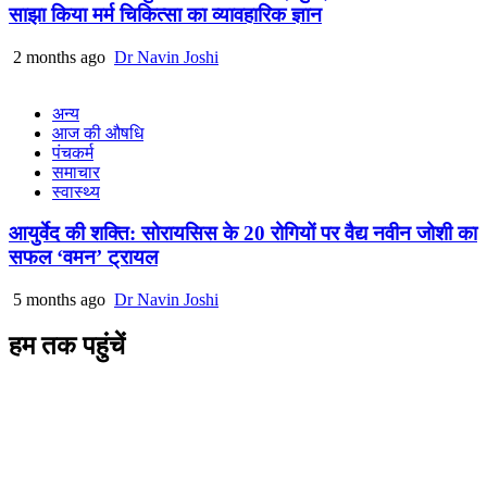
साझा किया मर्म चिकित्सा का व्यावहारिक ज्ञान
2 months ago
Dr Navin Joshi
अन्य
आज की औषधि
पंचकर्म
समाचार
स्वास्थ्य
आयुर्वेद की शक्ति: सोरायसिस के 20 रोगियों पर वैद्य नवीन जोशी का
सफल ‘वमन’ ट्रायल
5 months ago
Dr Navin Joshi
हम तक पहुंचें
L/4 C-block, Sarswati Vihar
Ajabpur Khurd,
Dehradun-248001
Uttarakhand, India
+91-9411137993