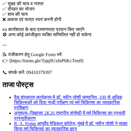
✅ सुबह की चाय व नाश्ता
✅ दोपहर का भोजन
✅ शाम की चाय
❌ आवास एवं यात्रा स्वयं करनी होगी
📜 कार्यशाला के बाद प्रमाणपत्र प्रदान किए जाएंगे
🚫 अन्य कोई अपंजीकृत व्यक्ति सम्मिलित नहीं हो सकेगा
---
📝 पंजीकरण हेतु Google Form भरें:
👉 [https://forms.gle/Tajq9UzfnP6KcTrm9]
📞 संपर्क करें: 09410379397
ताजा पोस्ट्स
वैद्य संस्कारम् कार्यक्रम में डॉ. नवीन जोशी सम्मानित, 100 से अधिक
चिकित्सकों को दिया नाड़ी परीक्षण एवं मर्म चिकित्सा का व्यावहारिक
प्रशिक्षण
अनुशल्य–जिज्ञासा 2K26 राष्ट्रीय संगोष्ठी में मर्म चिकित्सा का प्रभावी
प्रस्तुतीकरण
R. A. Podar आयुर्वेद मेडिकल कॉलेज, मुंबई में डॉ. नवीन जोशी ने साझा
किया मर्म चिकित्सा का व्यावहारिक ज्ञान