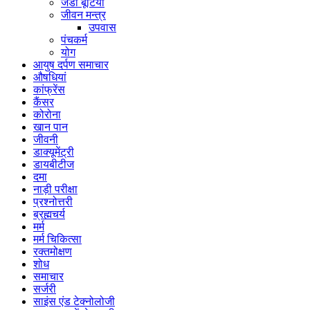
जडी बूटियाँ
जीवन मन्त्र
उपवास
पंचकर्म
योग
आयुष दर्पण समाचार
औषधियां
कांफ्रेंस
कैंसर
कोरोना
खान पान
जीवनी
डाक्यूमेंट्री
डायबीटीज
दमा
नाड़ी परीक्षा
प्रश्नोत्तरी
ब्रह्मचर्य
मर्म
मर्म चिकित्सा
रक्तमोक्षण
शोध
समाचार
सर्जरी
साइंस एंड टेक्नोलोजी