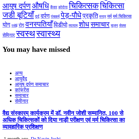
चिकित्सक
औषधि
चिकित्सा
आयुष दर्पण
कैंसर
कोरोना
जडी बूटियाँ
पेड़-पौधे
प्रकृति
दर्पण
मर्म
मर्म चिकित्सा
दर्द
पंचकर्म
मन्त्र
वनस्पतियाँ
शोध
समाचार
योग
विडीयो
रोग
सेक्स
व्यायाम
सूजन
रसोई
स्वस्थ
स्वास्थ्य
सेमिनार
You may have missed
अन्य
आयुर्वेद
आयुष दर्पण समाचार
कांफ्रेंस
समाचार
सेमीनार
वैद्य संस्कारम् कार्यक्रम में डॉ. नवीन जोशी सम्मानित, 100 से
अधिक चिकित्सकों को दिया नाड़ी परीक्षण एवं मर्म चिकित्सा का
व्यावहारिक प्रशिक्षण
1 month ago
Dr Navin Joshi