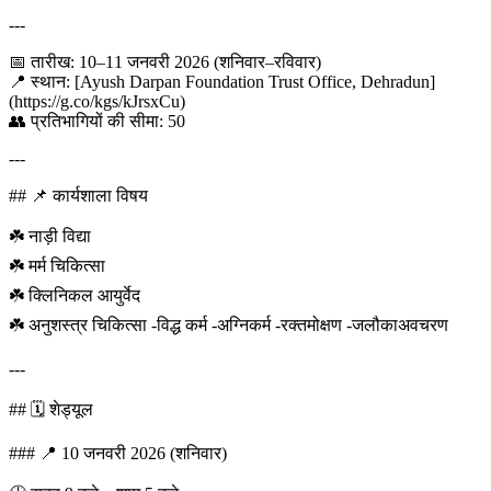
---
📅 तारीख: 10–11 जनवरी 2026 (शनिवार–रविवार)
📍 स्थान: [Ayush Darpan Foundation Trust Office, Dehradun]
(https://g.co/kgs/kJrsxCu)
👥 प्रतिभागियों की सीमा: 50
---
## 📌 कार्यशाला विषय
☘️ नाड़ी विद्या
☘️ मर्म चिकित्सा
☘️ क्लिनिकल आयुर्वेद
☘️ अनुशस्त्र चिकित्सा -विद्ध कर्म -अग्निकर्म -रक्तमोक्षण -जलौकाअवचरण
---
## 🗓️ शेड्यूल
### 📍 10 जनवरी 2026 (शनिवार)