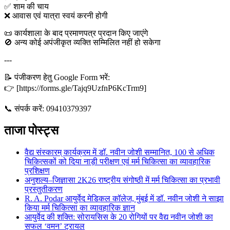
✅ शाम की चाय
❌ आवास एवं यात्रा स्वयं करनी होगी
📜 कार्यशाला के बाद प्रमाणपत्र प्रदान किए जाएंगे
🚫 अन्य कोई अपंजीकृत व्यक्ति सम्मिलित नहीं हो सकेगा
---
📝 पंजीकरण हेतु Google Form भरें:
👉 [https://forms.gle/Tajq9UzfnP6KcTrm9]
📞 संपर्क करें: 09410379397
ताजा पोस्ट्स
वैद्य संस्कारम् कार्यक्रम में डॉ. नवीन जोशी सम्मानित, 100 से अधिक
चिकित्सकों को दिया नाड़ी परीक्षण एवं मर्म चिकित्सा का व्यावहारिक
प्रशिक्षण
अनुशल्य–जिज्ञासा 2K26 राष्ट्रीय संगोष्ठी में मर्म चिकित्सा का प्रभावी
प्रस्तुतीकरण
R. A. Podar आयुर्वेद मेडिकल कॉलेज, मुंबई में डॉ. नवीन जोशी ने साझा
किया मर्म चिकित्सा का व्यावहारिक ज्ञान
आयुर्वेद की शक्ति: सोरायसिस के 20 रोगियों पर वैद्य नवीन जोशी का
सफल ‘वमन’ ट्रायल