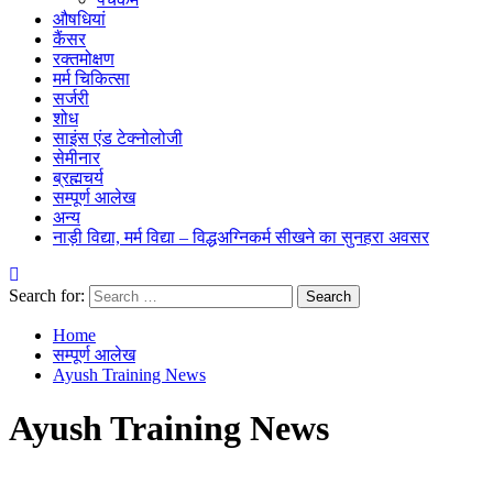
औषधियां
कैंसर
रक्तमोक्षण
मर्म चिकित्सा
सर्जरी
शोध
साइंस एंड टेक्नोलोजी
सेमीनार
ब्रह्मचर्य
सम्पूर्ण आलेख
अन्य
नाड़ी विद्या, मर्म विद्या – विद्धअग्निकर्म सीखने का सुनहरा अवसर
Search for:
Home
सम्पूर्ण आलेख
Ayush Training News
Ayush Training News