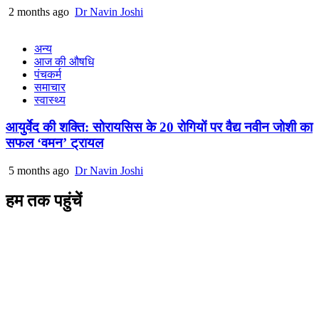
2 months ago
Dr Navin Joshi
अन्य
आज की औषधि
पंचकर्म
समाचार
स्वास्थ्य
आयुर्वेद की शक्ति: सोरायसिस के 20 रोगियों पर वैद्य नवीन जोशी का
सफल ‘वमन’ ट्रायल
5 months ago
Dr Navin Joshi
हम तक पहुंचें
L/4 C-block, Sarswati Vihar
Ajabpur Khurd,
Dehradun-248001
Uttarakhand, India
+91-9411137993
ayushdarpan@gmail.com