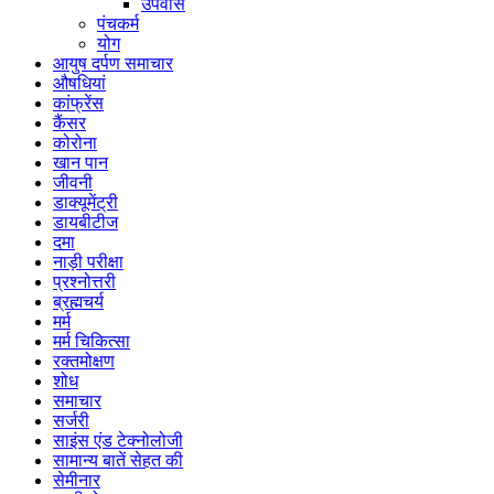
उपवास
पंचकर्म
योग
आयुष दर्पण समाचार
औषधियां
कांफ्रेंस
कैंसर
कोरोना
खान पान
जीवनी
डाक्यूमेंट्री
डायबीटीज
दमा
नाड़ी परीक्षा
प्रश्नोत्तरी
ब्रह्मचर्य
मर्म
मर्म चिकित्सा
रक्तमोक्षण
शोध
समाचार
सर्जरी
साइंस एंड टेक्नोलोजी
सामान्य बातें सेहत की
सेमीनार