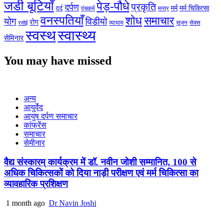
जडी बूटियाँ
पेड़-पौधे
प्रकृति
दर्पण
मर्म
मर्म चिकित्सा
दर्द
पंचकर्म
मन्त्र
वनस्पतियाँ
शोध
समाचार
योग
विडीयो
रोग
सेक्स
व्यायाम
सूजन
रसोई
स्वस्थ
स्वास्थ्य
सेमिनार
You may have missed
अन्य
आयुर्वेद
आयुष दर्पण समाचार
कांफ्रेंस
समाचार
सेमीनार
वैद्य संस्कारम् कार्यक्रम में डॉ. नवीन जोशी सम्मानित, 100 से
अधिक चिकित्सकों को दिया नाड़ी परीक्षण एवं मर्म चिकित्सा का
व्यावहारिक प्रशिक्षण
1 month ago
Dr Navin Joshi