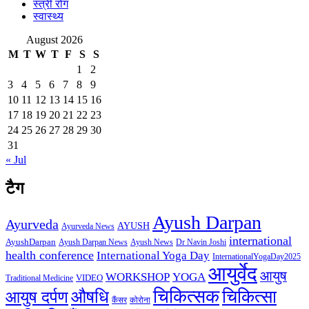
स्त्री रोग
स्वास्थ्य
August 2026
M
T
W
T
F
S
S
1
2
3
4
5
6
7
8
9
10
11
12
13
14
15
16
17
18
19
20
21
22
23
24
25
26
27
28
29
30
31
« Jul
टैग
Ayush Darpan
Ayurveda
AYUSH
Ayurveda News
international
AyushDarpan
Ayush News
Ayush Darpan News
Dr Navin Joshi
health conference
International Yoga Day
InternationalYogaDay2025
आयुर्वेद
आयुष
WORKSHOP
YOGA
VIDEO
Traditional Medicine
चिकित्सक
औषधि
चिकित्सा
आयुष दर्पण
कैंसर
कोरोना