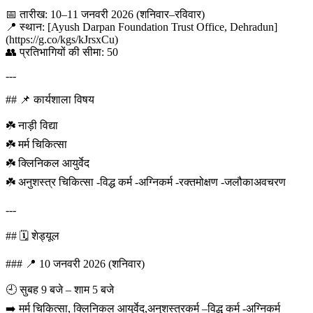
📅 तारीख: 10–11 जनवरी 2026 (शनिवार–रविवार)
📍 स्थान: [Ayush Darpan Foundation Trust Office, Dehradun]
(https://g.co/kgs/kJrsxCu)
👥 प्रतिभागियों की सीमा: 50
---
## 📌 कार्यशाला विषय
☘️ नाड़ी विद्या
☘️ मर्म चिकित्सा
☘️ क्लिनिकल आयुर्वेद
☘️ अनुशस्त्र चिकित्सा -विद्ध कर्म -अग्निकर्म -रक्तमोक्षण -जलौकाअवचरण
---
## 🗓️ शेड्यूल
### 📍 10 जनवरी 2026 (शनिवार)
🕘 सुबह 9 बजे – शाम 5 बजे
➡️ मर्म चिकित्सा, क्लिनिकल आयुर्वेद,अनुशस्त्रकर्म –विद्ध कर्म -अग्निकर्म