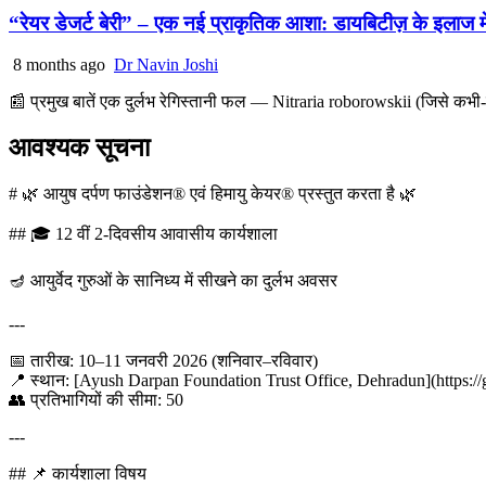
“रेयर डेजर्ट बेरी” – एक नई प्राकृतिक आशा: डायबिटीज़ के इलाज में
8 months ago
Dr Navin Joshi
📰 प्रमुख बातें एक दुर्लभ रेगिस्तानी फल — Nitraria roborowskii (जिसे कभी-कभ
आवश्यक सूचना
# 🌿 आयुष दर्पण फाउंडेशन® एवं हिमायु केयर® प्रस्तुत करता है 🌿
## 🎓 12 वीं 2-दिवसीय आवासीय कार्यशाला
🪔 आयुर्वेद गुरुओं के सानिध्य में सीखने का दुर्लभ अवसर
---
📅 तारीख: 10–11 जनवरी 2026 (शनिवार–रविवार)
📍 स्थान: [Ayush Darpan Foundation Trust Office, Dehradun](https://
👥 प्रतिभागियों की सीमा: 50
---
## 📌 कार्यशाला विषय