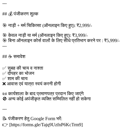
---
## 💰 पंजीकरण शुल्क
🎯 नाड़ी + मर्म चिकित्सा (ऑनलाइन किए हुए): ₹2,999/-
🎯 केवल नाड़ी या मर्म (ऑनलाइन किए हुए): ₹3,999/-
🎯 बिना ऑनलाइन कोर्स वालों के लिए सीधे प्रतिभाग करने पर : ₹5,999/-
---
## ☕ समावेश
✅ सुबह की चाय व नाश्ता
✅ दोपहर का भोजन
✅ शाम की चाय
❌ आवास एवं यात्रा स्वयं करनी होगी
📜 कार्यशाला के बाद प्रमाणपत्र प्रदान किए जाएंगे
🚫 अन्य कोई अपंजीकृत व्यक्ति सम्मिलित नहीं हो सकेगा
---
📝 पंजीकरण हेतु Google Form भरें:
👉 [https://forms.gle/Tajq9UzfnP6KcTrm9]