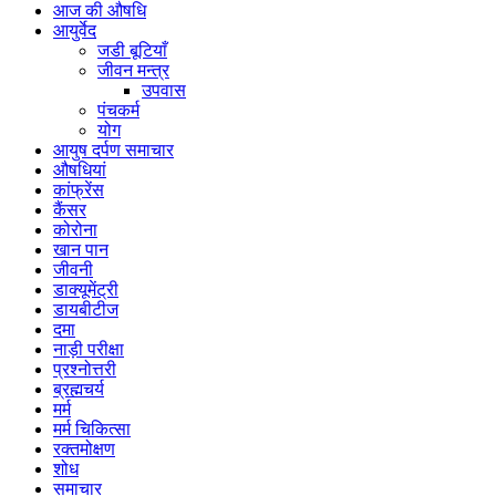
आज की औषधि
आयुर्वेद
जडी बूटियाँ
जीवन मन्त्र
उपवास
पंचकर्म
योग
आयुष दर्पण समाचार
औषधियां
कांफ्रेंस
कैंसर
कोरोना
खान पान
जीवनी
डाक्यूमेंट्री
डायबीटीज
दमा
नाड़ी परीक्षा
प्रश्नोत्तरी
ब्रह्मचर्य
मर्म
मर्म चिकित्सा
रक्तमोक्षण
शोध
समाचार