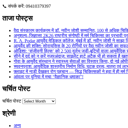
📞 संपर्क करें: 09410379397
ताजा पोस्ट्स
वैद्य संस्कारम् कार्यक्रम में डॉ. नवीन जोशी सम्मानित, 100 से अधिक चिकि
अनुशल्य–जिज्ञासा 2K26 राष्ट्रीय संगोष्ठी में मर्म चिकित्सा का प्रभावी प
R. A. Podar आयुर्वेद मेडिकल कॉलेज, मुंबई में डॉ. नवीन जोशी ने साझा कि
आयुर्वेद की शक्ति: सोरायसिस के 20 रोगियों पर वैद्य नवीन जोशी का स
ओडिशा: ‘संजीवनी हिल्स’ को 2,500 दुर्लभ जड़ी-बूटियों वाला आयुर्वेदिक स
सीने में दर्द को न करें नज़रअंदाज़: साइलेंट हार्ट अटैक भी हो सकता है 
गोवा के आयुर्वेद संस्थान ने स्वास्थ्य सेवाओं का विस्तार किया, दो नई ओपी
च्यवनप्राश: आयुर्वेदिक शास्त्रीय निर्माण विधि, घटक द्रव्य, मात्रा एवं 
फ़्लाइट में नाड़ी देखकर रोग पहचान — सिद्ध चिकित्सकों ने हवा में ही मर्
आंवला पर दुनिया में मचा “वैज्ञानिक धमाका”!
चर्चित पोस्ट
चर्चित पोस्ट
श्रेणी
अन्य