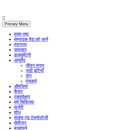
Primary Menu
मुख्य पृष्ठ
सम्पादक वैद्य को जानें
स्वास्थ्य
समाचार
डाक्यूमेंट्री
आयुर्वेद
जीवन मन्त्र
जडी बूटियाँ
योग
पंचकर्म
औषधियां
कैंसर
रक्तमोक्षण
मर्म चिकित्सा
सर्जरी
शोध
साइंस एंड टेक्नोलोजी
सेमीनार
ब्रह्मचर्य