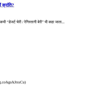
 क्रांति?
ी “डेजर्ट चेरी / रेगिस्तानी बेरी” भी कहा जाता...
g.co/kgs/kJrsxCu)