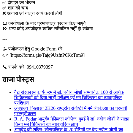
✅ दोपहर का भोजन
✅ शाम की चाय
❌ आवास एवं यात्रा स्वयं करनी होगी
📜 कार्यशाला के बाद प्रमाणपत्र प्रदान किए जाएंगे
🚫 अन्य कोई अपंजीकृत व्यक्ति सम्मिलित नहीं हो सकेगा
---
📝 पंजीकरण हेतु Google Form भरें:
👉 [https://forms.gle/Tajq9UzfnP6KcTrm9]
📞 संपर्क करें: 09410379397
ताजा पोस्ट्स
वैद्य संस्कारम् कार्यक्रम में डॉ. नवीन जोशी सम्मानित, 100 से अधिक
चिकित्सकों को दिया नाड़ी परीक्षण एवं मर्म चिकित्सा का व्यावहारिक
प्रशिक्षण
अनुशल्य–जिज्ञासा 2K26 राष्ट्रीय संगोष्ठी में मर्म चिकित्सा का प्रभावी
प्रस्तुतीकरण
R. A. Podar आयुर्वेद मेडिकल कॉलेज, मुंबई में डॉ. नवीन जोशी ने साझा
किया मर्म चिकित्सा का व्यावहारिक ज्ञान
आयुर्वेद की शक्ति: सोरायसिस के 20 रोगियों पर वैद्य नवीन जोशी का