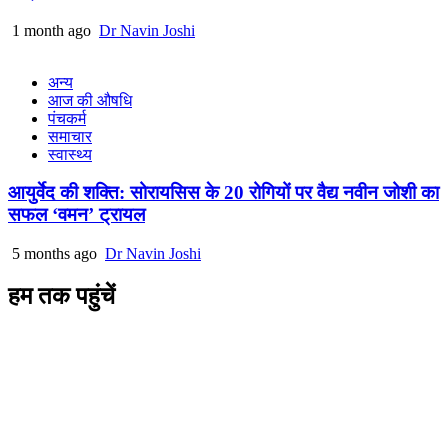
1 month ago
Dr Navin Joshi
अन्य
आज की औषधि
पंचकर्म
समाचार
स्वास्थ्य
आयुर्वेद की शक्ति: सोरायसिस के 20 रोगियों पर वैद्य नवीन जोशी का
सफल ‘वमन’ ट्रायल
5 months ago
Dr Navin Joshi
हम तक पहुंचें
L/4 C-block, Sarswati Vihar
Ajabpur Khurd,
Dehradun-248001
Uttarakhand, India
+91-9411137993