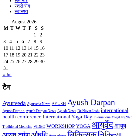
सेमीनार
स्त्री रोग
स्वास्थ्य
August 2026
M
T
W
T
F
S
S
1
2
3
4
5
6
7
8
9
10
11
12
13
14
15
16
17
18
19
20
21
22
23
24
25
26
27
28
29
30
31
« Jul
टैग
Ayush Darpan
Ayurveda
AYUSH
Ayurveda News
international
AyushDarpan
Ayush News
Ayush Darpan News
Dr Navin Joshi
health conference
International Yoga Day
InternationalYogaDay2025
आयुर्वेद
आयुष
WORKSHOP
YOGA
VIDEO
Traditional Medicine
चिकित्सक
औषधि
चिकित्सा
आयुष दर्पण