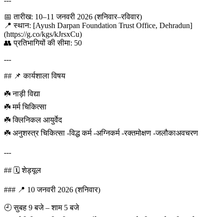
---
📅 तारीख: 10–11 जनवरी 2026 (शनिवार–रविवार)
📍 स्थान: [Ayush Darpan Foundation Trust Office, Dehradun]
(https://g.co/kgs/kJrsxCu)
👥 प्रतिभागियों की सीमा: 50
---
## 📌 कार्यशाला विषय
☘️ नाड़ी विद्या
☘️ मर्म चिकित्सा
☘️ क्लिनिकल आयुर्वेद
☘️ अनुशस्त्र चिकित्सा -विद्ध कर्म -अग्निकर्म -रक्तमोक्षण -जलौकाअवचरण
---
## 🗓️ शेड्यूल
### 📍 10 जनवरी 2026 (शनिवार)
🕘 सुबह 9 बजे – शाम 5 बजे