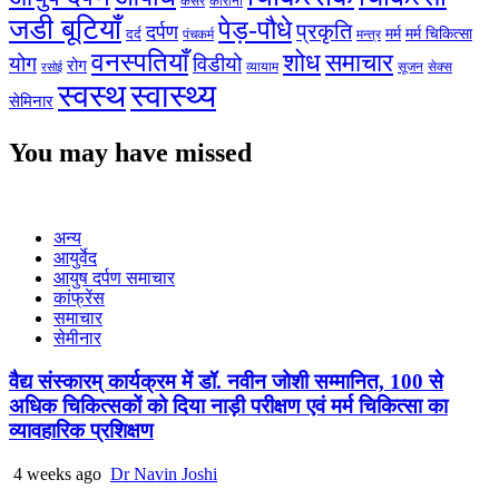
कैंसर
कोरोना
जडी बूटियाँ
पेड़-पौधे
प्रकृति
दर्पण
मर्म
मर्म चिकित्सा
दर्द
पंचकर्म
मन्त्र
वनस्पतियाँ
शोध
समाचार
योग
विडीयो
रोग
सेक्स
व्यायाम
सूजन
रसोई
स्वस्थ
स्वास्थ्य
सेमिनार
You may have missed
अन्य
आयुर्वेद
आयुष दर्पण समाचार
कांफ्रेंस
समाचार
सेमीनार
वैद्य संस्कारम् कार्यक्रम में डॉ. नवीन जोशी सम्मानित, 100 से
अधिक चिकित्सकों को दिया नाड़ी परीक्षण एवं मर्म चिकित्सा का
व्यावहारिक प्रशिक्षण
4 weeks ago
Dr Navin Joshi