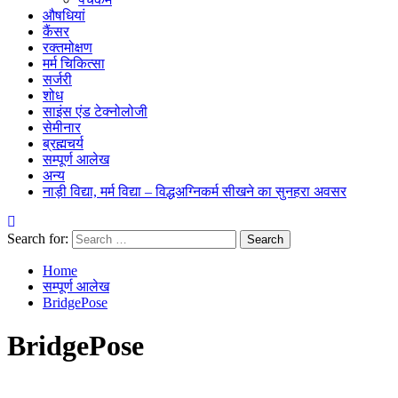
औषधियां
कैंसर
रक्तमोक्षण
मर्म चिकित्सा
सर्जरी
शोध
साइंस एंड टेक्नोलोजी
सेमीनार
ब्रह्मचर्य
सम्पूर्ण आलेख
अन्य
नाड़ी विद्या, मर्म विद्या – विद्धअग्निकर्म सीखने का सुनहरा अवसर
Search for:
Home
सम्पूर्ण आलेख
BridgePose
BridgePose