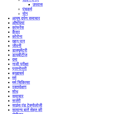
उपवास
पंचकर्म
योग
आयुष दर्पण समाचार
औषधियां
कांफ्रेंस
कैंसर
कोरोना
खान पान
जीवनी
डाक्यूमेंट्री
डायबीटीज
दमा
नाड़ी परीक्षा
प्रश्नोत्तरी
ब्रह्मचर्य
मर्म
मर्म चिकित्सा
रक्तमोक्षण
शोध
समाचार
सर्जरी
साइंस एंड टेक्नोलोजी
सामान्य बातें सेहत की