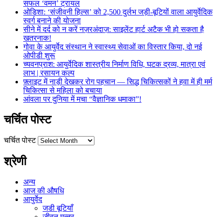
सफल ‘वमन’ ट्रायल
ओडिशा: ‘संजीवनी हिल्स’ को 2,500 दुर्लभ जड़ी-बूटियों वाला आयुर्वेदिक
स्वर्ग बनाने की योजना
सीने में दर्द को न करें नज़रअंदाज़: साइलेंट हार्ट अटैक भी हो सकता है
खतरनाक!
गोवा के आयुर्वेद संस्थान ने स्वास्थ्य सेवाओं का विस्तार किया, दो नई
ओपीडी शुरू
च्यवनप्राश: आयुर्वेदिक शास्त्रीय निर्माण विधि, घटक द्रव्य, मात्रा एवं
लाभ | रसायन कल्प
फ़्लाइट में नाड़ी देखकर रोग पहचान — सिद्ध चिकित्सकों ने हवा में ही मर्म
चिकित्सा से महिला को बचाया
आंवला पर दुनिया में मचा “वैज्ञानिक धमाका”!
चर्चित पोस्ट
चर्चित पोस्ट
श्रेणी
अन्य
आज की औषधि
आयुर्वेद
जडी बूटियाँ
जीवन मन्त्र