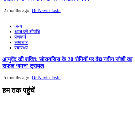
2 months ago
Dr Navin Joshi
अन्य
आज की औषधि
पंचकर्म
समाचार
स्वास्थ्य
आयुर्वेद की शक्ति: सोरायसिस के 20 रोगियों पर वैद्य नवीन जोशी का
सफल ‘वमन’ ट्रायल
5 months ago
Dr Navin Joshi
हम तक पहुंचें
L/4 C-block, Sarswati Vihar
Ajabpur Khurd,
Dehradun-248001
Uttarakhand, India
+91-9411137993