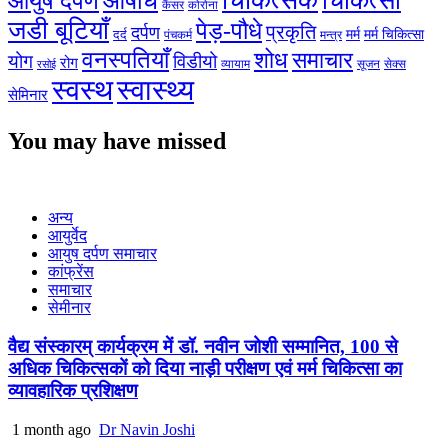
चिकित्सक
औषधि
चिकित्सा
आयुष दर्पण
कैंसर
कोरोना
जडी बूटियाँ
पेड़-पौधे
प्रकृति
दर्पण
मर्म
मर्म चिकित्सा
दर्द
पंचकर्म
मन्त्र
वनस्पतियाँ
शोध
समाचार
योग
विडीयो
रोग
सेक्स
व्यायाम
सूजन
रसोई
स्वस्थ
स्वास्थ्य
सेमिनार
You may have missed
अन्य
आयुर्वेद
आयुष दर्पण समाचार
कांफ्रेंस
समाचार
सेमीनार
वैद्य संस्कारम् कार्यक्रम में डॉ. नवीन जोशी सम्मानित, 100 से
अधिक चिकित्सकों को दिया नाड़ी परीक्षण एवं मर्म चिकित्सा का
व्यावहारिक प्रशिक्षण
1 month ago
Dr Navin Joshi