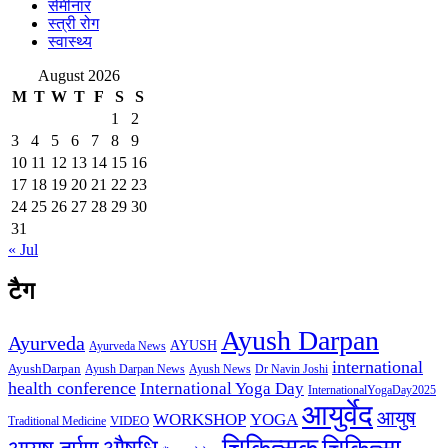
सेमीनार
स्त्री रोग
स्वास्थ्य
August 2026
M
T
W
T
F
S
S
1
2
3
4
5
6
7
8
9
10
11
12
13
14
15
16
17
18
19
20
21
22
23
24
25
26
27
28
29
30
31
« Jul
टैग
Ayush Darpan
Ayurveda
AYUSH
Ayurveda News
international
AyushDarpan
Ayush News
Ayush Darpan News
Dr Navin Joshi
health conference
International Yoga Day
InternationalYogaDay2025
आयुर्वेद
आयुष
WORKSHOP
YOGA
VIDEO
Traditional Medicine