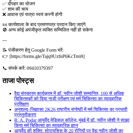
✅ दोपहर का भोजन
✅ शाम की चाय
❌ आवास एवं यात्रा स्वयं करनी होगी
📜 कार्यशाला के बाद प्रमाणपत्र प्रदान किए जाएंगे
🚫 अन्य कोई अपंजीकृत व्यक्ति सम्मिलित नहीं हो सकेगा
---
📝 पंजीकरण हेतु Google Form भरें:
👉 [https://forms.gle/Tajq9UzfnP6KcTrm9]
📞 संपर्क करें: 09410379397
ताजा पोस्ट्स
वैद्य संस्कारम् कार्यक्रम में डॉ. नवीन जोशी सम्मानित, 100 से अधिक
चिकित्सकों को दिया नाड़ी परीक्षण एवं मर्म चिकित्सा का व्यावहारिक
प्रशिक्षण
अनुशल्य–जिज्ञासा 2K26 राष्ट्रीय संगोष्ठी में मर्म चिकित्सा का प्रभावी
प्रस्तुतीकरण
R. A. Podar आयुर्वेद मेडिकल कॉलेज, मुंबई में डॉ. नवीन जोशी ने साझा
किया मर्म चिकित्सा का व्यावहारिक ज्ञान
आयुर्वेद की शक्ति: सोरायसिस के 20 रोगियों पर वैद्य नवीन जोशी का