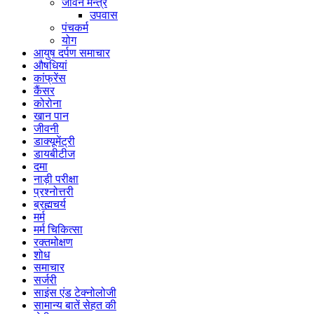
जीवन मन्त्र
उपवास
पंचकर्म
योग
आयुष दर्पण समाचार
औषधियां
कांफ्रेंस
कैंसर
कोरोना
खान पान
जीवनी
डाक्यूमेंट्री
डायबीटीज
दमा
नाड़ी परीक्षा
प्रश्नोत्तरी
ब्रह्मचर्य
मर्म
मर्म चिकित्सा
रक्तमोक्षण
शोध
समाचार
सर्जरी
साइंस एंड टेक्नोलोजी
सामान्य बातें सेहत की