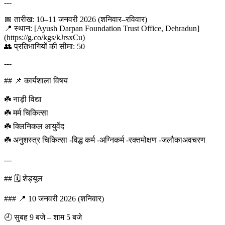
---
📅 तारीख: 10–11 जनवरी 2026 (शनिवार–रविवार)
📍 स्थान: [Ayush Darpan Foundation Trust Office, Dehradun]
(https://g.co/kgs/kJrsxCu)
👥 प्रतिभागियों की सीमा: 50
---
## 📌 कार्यशाला विषय
☘️ नाड़ी विद्या
☘️ मर्म चिकित्सा
☘️ क्लिनिकल आयुर्वेद
☘️ अनुशस्त्र चिकित्सा -विद्ध कर्म -अग्निकर्म -रक्तमोक्षण -जलौकाअवचरण
---
## 🗓️ शेड्यूल
### 📍 10 जनवरी 2026 (शनिवार)
🕘 सुबह 9 बजे – शाम 5 बजे