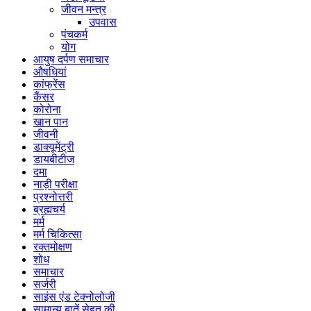
जीवन मन्त्र
उपवास
पंचकर्म
योग
आयुष दर्पण समाचार
औषधियां
कांफ्रेंस
कैंसर
कोरोना
खान पान
जीवनी
डाक्यूमेंट्री
डायबीटीज
दमा
नाड़ी परीक्षा
प्रश्नोत्तरी
ब्रह्मचर्य
मर्म
मर्म चिकित्सा
रक्तमोक्षण
शोध
समाचार
सर्जरी
साइंस एंड टेक्नोलोजी
सामान्य बातें सेहत की