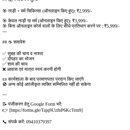
🎯 नाड़ी + मर्म चिकित्सा (ऑनलाइन किए हुए): ₹2,999/-
🎯 केवल नाड़ी या मर्म (ऑनलाइन किए हुए): ₹3,999/-
🎯 बिना ऑनलाइन कोर्स वालों के लिए सीधे प्रतिभाग करने पर : ₹5,999/-
---
## ☕ समावेश
✅ सुबह की चाय व नाश्ता
✅ दोपहर का भोजन
✅ शाम की चाय
❌ आवास एवं यात्रा स्वयं करनी होगी
📜 कार्यशाला के बाद प्रमाणपत्र प्रदान किए जाएंगे
🚫 अन्य कोई अपंजीकृत व्यक्ति सम्मिलित नहीं हो सकेगा
---
📝 पंजीकरण हेतु Google Form भरें:
👉 [https://forms.gle/Tajq9UzfnP6KcTrm9]
📞 संपर्क करें: 09410379397