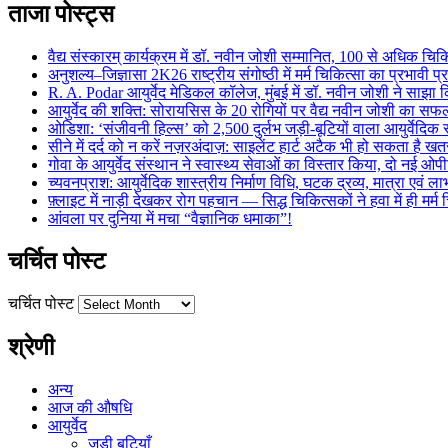
ताजा पोस्ट्स
वैद्य संस्कारम् कार्यक्रम में डॉ. नवीन जोशी सम्मानित, 100 से अधिक चिकि
अनुशल्य–जिज्ञासा 2K26 राष्ट्रीय संगोष्ठी में मर्म चिकित्सा का प्रभावी प
R. A. Podar आयुर्वेद मेडिकल कॉलेज, मुंबई में डॉ. नवीन जोशी ने साझा कि
आयुर्वेद की शक्ति: सोरायसिस के 20 रोगियों पर वैद्य नवीन जोशी का स
ओडिशा: ‘संजीवनी हिल्स’ को 2,500 दुर्लभ जड़ी-बूटियों वाला आयुर्वेदिक स
सीने में दर्द को न करें नज़रअंदाज़: साइलेंट हार्ट अटैक भी हो सकता है 
गोवा के आयुर्वेद संस्थान ने स्वास्थ्य सेवाओं का विस्तार किया, दो नई ओपी
च्यवनप्राश: आयुर्वेदिक शास्त्रीय निर्माण विधि, घटक द्रव्य, मात्रा एवं 
फ़्लाइट में नाड़ी देखकर रोग पहचान — सिद्ध चिकित्सकों ने हवा में ही मर्
आंवला पर दुनिया में मचा “वैज्ञानिक धमाका”!
चर्चित पोस्ट
चर्चित पोस्ट
श्रेणी
अन्य
आज की औषधि
आयुर्वेद
जडी बूटियाँ