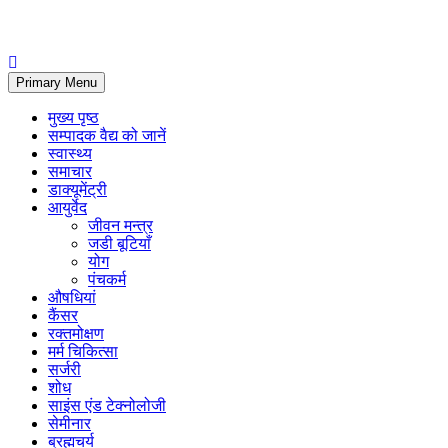
Primary Menu
मुख्य पृष्ठ
सम्पादक वैद्य को जानें
स्वास्थ्य
समाचार
डाक्यूमेंट्री
आयुर्वेद
जीवन मन्त्र
जडी बूटियाँ
योग
पंचकर्म
औषधियां
कैंसर
रक्तमोक्षण
मर्म चिकित्सा
सर्जरी
शोध
साइंस एंड टेक्नोलोजी
सेमीनार
ब्रह्मचर्य