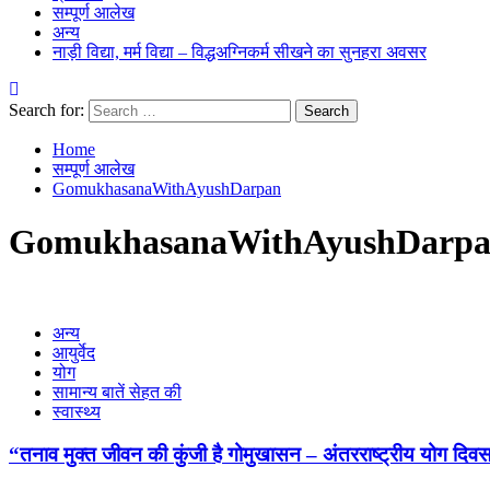
सम्पूर्ण आलेख
अन्य
नाड़ी विद्या, मर्म विद्या – विद्धअग्निकर्म सीखने का सुनहरा अवसर
Search for:
Home
सम्पूर्ण आलेख
GomukhasanaWithAyushDarpan
GomukhasanaWithAyushDarp
अन्य
आयुर्वेद
योग
सामान्य बातें सेहत की
स्वास्थ्य
“तनाव मुक्त जीवन की कुंजी है गोमुखासन – अंतरराष्ट्रीय योग 