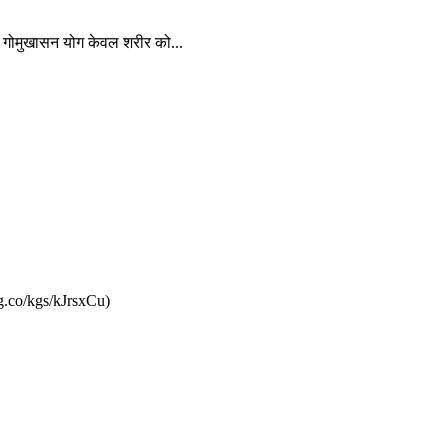
 गोमुखासन योग केवल शरीर को...
g.co/kgs/kJrsxCu)