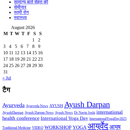
सामान्य बातें सेहत की
सेमीनार
स्त्री रोग
स्वास्थ्य
August 2026
M
T
W
T
F
S
S
1
2
3
4
5
6
7
8
9
10
11
12
13
14
15
16
17
18
19
20
21
22
23
24
25
26
27
28
29
30
31
« Jul
टैग
Ayush Darpan
Ayurveda
AYUSH
Ayurveda News
international
AyushDarpan
Ayush News
Ayush Darpan News
Dr Navin Joshi
health conference
International Yoga Day
InternationalYogaDay2025
आयुर्वेद
आयुष
WORKSHOP
YOGA
VIDEO
Traditional Medicine