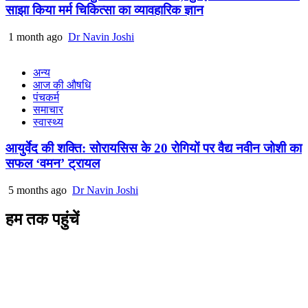
साझा किया मर्म चिकित्सा का व्यावहारिक ज्ञान
1 month ago
Dr Navin Joshi
अन्य
आज की औषधि
पंचकर्म
समाचार
स्वास्थ्य
आयुर्वेद की शक्ति: सोरायसिस के 20 रोगियों पर वैद्य नवीन जोशी का
सफल ‘वमन’ ट्रायल
5 months ago
Dr Navin Joshi
हम तक पहुंचें
L/4 C-block, Sarswati Vihar
Ajabpur Khurd,
Dehradun-248001
Uttarakhand, India
+91-9411137993