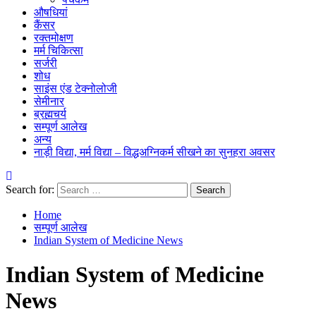
औषधियां
कैंसर
रक्तमोक्षण
मर्म चिकित्सा
सर्जरी
शोध
साइंस एंड टेक्नोलोजी
सेमीनार
ब्रह्मचर्य
सम्पूर्ण आलेख
अन्य
नाड़ी विद्या, मर्म विद्या – विद्धअग्निकर्म सीखने का सुनहरा अवसर
Search for:
Home
सम्पूर्ण आलेख
Indian System of Medicine News
Indian System of Medicine
News