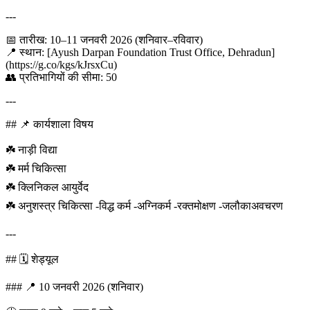
---
📅 तारीख: 10–11 जनवरी 2026 (शनिवार–रविवार)
📍 स्थान: [Ayush Darpan Foundation Trust Office, Dehradun]
(https://g.co/kgs/kJrsxCu)
👥 प्रतिभागियों की सीमा: 50
---
## 📌 कार्यशाला विषय
☘️ नाड़ी विद्या
☘️ मर्म चिकित्सा
☘️ क्लिनिकल आयुर्वेद
☘️ अनुशस्त्र चिकित्सा -विद्ध कर्म -अग्निकर्म -रक्तमोक्षण -जलौकाअवचरण
---
## 🗓️ शेड्यूल
### 📍 10 जनवरी 2026 (शनिवार)