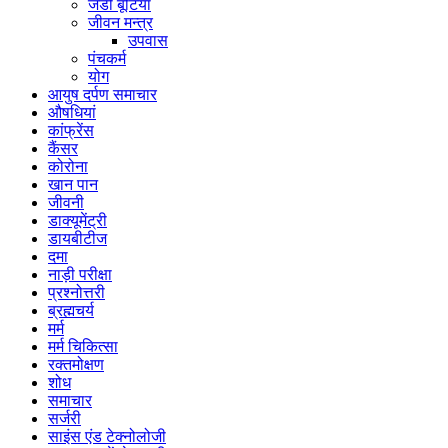
जडी बूटियाँ
जीवन मन्त्र
उपवास
पंचकर्म
योग
आयुष दर्पण समाचार
औषधियां
कांफ्रेंस
कैंसर
कोरोना
खान पान
जीवनी
डाक्यूमेंट्री
डायबीटीज
दमा
नाड़ी परीक्षा
प्रश्नोत्तरी
ब्रह्मचर्य
मर्म
मर्म चिकित्सा
रक्तमोक्षण
शोध
समाचार
सर्जरी
साइंस एंड टेक्नोलोजी