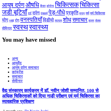
चिकित्सक
औषधि
चिकित्सा
आयुष दर्पण
कैंसर
कोरोना
जडी बूटियाँ
पेड़-पौधे
प्रकृति
दर्पण
मर्म
मर्म चिकित्सा
दर्द
पंचकर्म
मन्त्र
वनस्पतियाँ
शोध
समाचार
योग
विडीयो
रोग
सेक्स
व्यायाम
सूजन
रसोई
स्वस्थ
स्वास्थ्य
सेमिनार
You may have missed
अन्य
आयुर्वेद
आयुष दर्पण समाचार
कांफ्रेंस
समाचार
सेमीनार
वैद्य संस्कारम् कार्यक्रम में डॉ. नवीन जोशी सम्मानित, 100 से
अधिक चिकित्सकों को दिया नाड़ी परीक्षण एवं मर्म चिकित्सा का
व्यावहारिक प्रशिक्षण