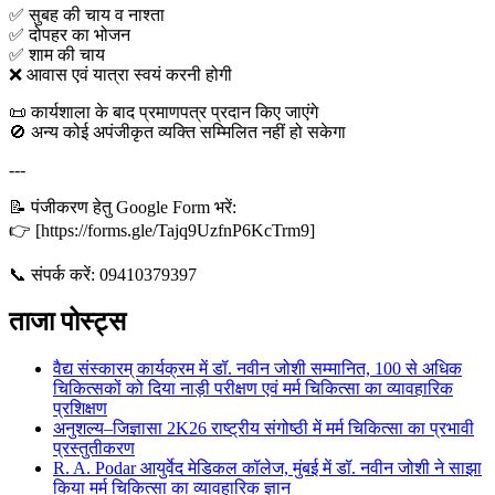
✅ सुबह की चाय व नाश्ता
✅ दोपहर का भोजन
✅ शाम की चाय
❌ आवास एवं यात्रा स्वयं करनी होगी
📜 कार्यशाला के बाद प्रमाणपत्र प्रदान किए जाएंगे
🚫 अन्य कोई अपंजीकृत व्यक्ति सम्मिलित नहीं हो सकेगा
---
📝 पंजीकरण हेतु Google Form भरें:
👉 [https://forms.gle/Tajq9UzfnP6KcTrm9]
📞 संपर्क करें: 09410379397
ताजा पोस्ट्स
वैद्य संस्कारम् कार्यक्रम में डॉ. नवीन जोशी सम्मानित, 100 से अधिक
चिकित्सकों को दिया नाड़ी परीक्षण एवं मर्म चिकित्सा का व्यावहारिक
प्रशिक्षण
अनुशल्य–जिज्ञासा 2K26 राष्ट्रीय संगोष्ठी में मर्म चिकित्सा का प्रभावी
प्रस्तुतीकरण
R. A. Podar आयुर्वेद मेडिकल कॉलेज, मुंबई में डॉ. नवीन जोशी ने साझा
किया मर्म चिकित्सा का व्यावहारिक ज्ञान