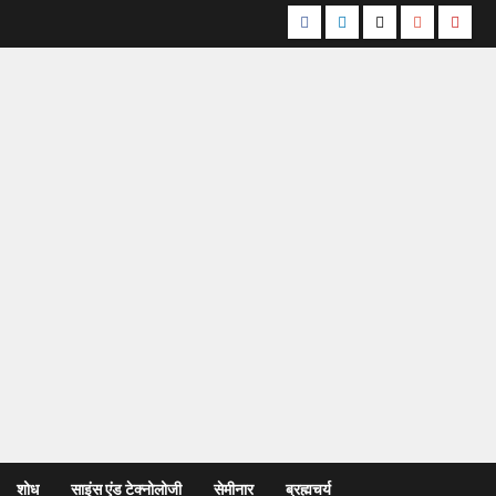
शोध
साइंस एंड टेक्नोलोजी
सेमीनार
ब्रह्मचर्य