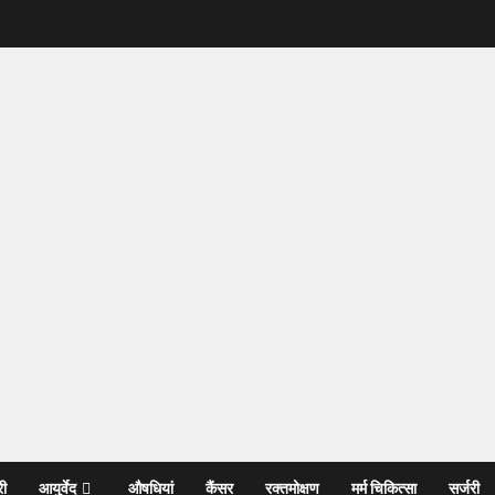
री
आयुर्वेद
औषधियां
कैंसर
रक्तमोक्षण
मर्म चिकित्सा
सर्जरी