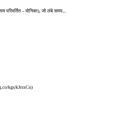
नाम परिवर्तित – मोनिका), जो लंबे समय...
g.co/kgs/kJrsxCu)