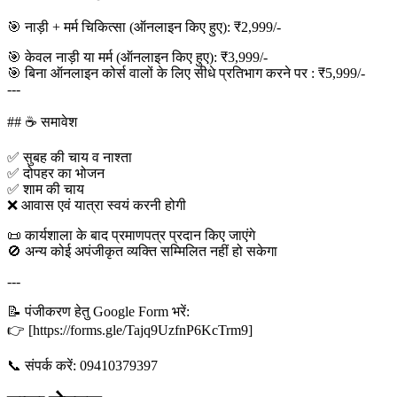
🎯 नाड़ी + मर्म चिकित्सा (ऑनलाइन किए हुए): ₹2,999/-
🎯 केवल नाड़ी या मर्म (ऑनलाइन किए हुए): ₹3,999/-
🎯 बिना ऑनलाइन कोर्स वालों के लिए सीधे प्रतिभाग करने पर : ₹5,999/-
---
## ☕ समावेश
✅ सुबह की चाय व नाश्ता
✅ दोपहर का भोजन
✅ शाम की चाय
❌ आवास एवं यात्रा स्वयं करनी होगी
📜 कार्यशाला के बाद प्रमाणपत्र प्रदान किए जाएंगे
🚫 अन्य कोई अपंजीकृत व्यक्ति सम्मिलित नहीं हो सकेगा
---
📝 पंजीकरण हेतु Google Form भरें:
👉 [https://forms.gle/Tajq9UzfnP6KcTrm9]
📞 संपर्क करें: 09410379397