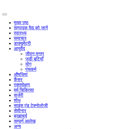
Primary
Menu
मुख्य पृष्ठ
सम्पादक वैद्य को जानें
स्वास्थ्य
समाचार
डाक्यूमेंट्री
आयुर्वेद
जीवन मन्त्र
जडी बूटियाँ
योग
पंचकर्म
औषधियां
कैंसर
रक्तमोक्षण
मर्म चिकित्सा
सर्जरी
शोध
साइंस एंड टेक्नोलोजी
सेमीनार
ब्रह्मचर्य
सम्पूर्ण आलेख
अन्य