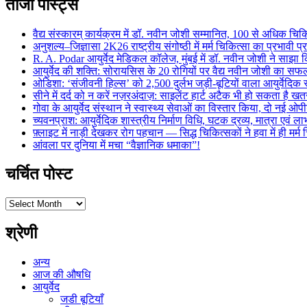
ताजा पोस्ट्स
वैद्य संस्कारम् कार्यक्रम में डॉ. नवीन जोशी सम्मानित, 100 से अधिक चिकि
अनुशल्य–जिज्ञासा 2K26 राष्ट्रीय संगोष्ठी में मर्म चिकित्सा का प्रभावी प
R. A. Podar आयुर्वेद मेडिकल कॉलेज, मुंबई में डॉ. नवीन जोशी ने साझा कि
आयुर्वेद की शक्ति: सोरायसिस के 20 रोगियों पर वैद्य नवीन जोशी का स
ओडिशा: ‘संजीवनी हिल्स’ को 2,500 दुर्लभ जड़ी-बूटियों वाला आयुर्वेदिक स
सीने में दर्द को न करें नज़रअंदाज़: साइलेंट हार्ट अटैक भी हो सकता है 
गोवा के आयुर्वेद संस्थान ने स्वास्थ्य सेवाओं का विस्तार किया, दो नई ओपी
च्यवनप्राश: आयुर्वेदिक शास्त्रीय निर्माण विधि, घटक द्रव्य, मात्रा एवं 
फ़्लाइट में नाड़ी देखकर रोग पहचान — सिद्ध चिकित्सकों ने हवा में ही मर्
आंवला पर दुनिया में मचा “वैज्ञानिक धमाका”!
चर्चित पोस्ट
चर्चित
पोस्ट
श्रेणी
अन्य
आज की औषधि
आयुर्वेद
जडी बूटियाँ