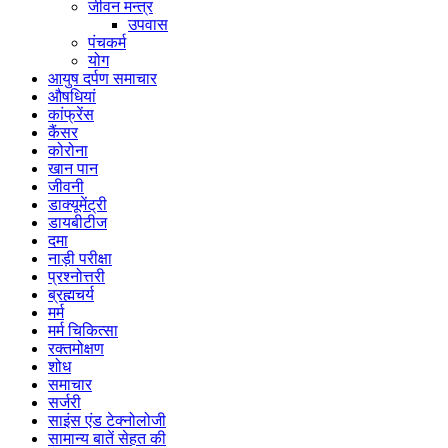
जीवन मन्त्र
उपवास
पंचकर्म
योग
आयुष दर्पण समाचार
औषधियां
कांफ्रेंस
कैंसर
कोरोना
खान पान
जीवनी
डाक्यूमेंट्री
डायबीटीज
दमा
नाड़ी परीक्षा
प्रश्नोत्तरी
ब्रह्मचर्य
मर्म
मर्म चिकित्सा
रक्तमोक्षण
शोध
समाचार
सर्जरी
साइंस एंड टेक्नोलोजी
सामान्य बातें सेहत की