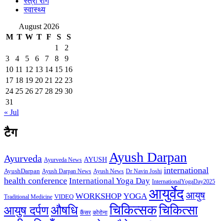
स्त्री रोग
स्वास्थ्य
August 2026
M
T
W
T
F
S
S
1
2
3
4
5
6
7
8
9
10
11
12
13
14
15
16
17
18
19
20
21
22
23
24
25
26
27
28
29
30
31
« Jul
टैग
Ayush Darpan
Ayurveda
AYUSH
Ayurveda News
international
AyushDarpan
Ayush News
Ayush Darpan News
Dr Navin Joshi
health conference
International Yoga Day
InternationalYogaDay2025
आयुर्वेद
आयुष
WORKSHOP
YOGA
VIDEO
Traditional Medicine
चिकित्सक
औषधि
चिकित्सा
आयुष दर्पण
कैंसर
कोरोना