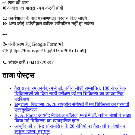
✅ शाम की चाय
❌ आवास एवं यात्रा स्वयं करनी होगी
📜 कार्यशाला के बाद प्रमाणपत्र प्रदान किए जाएंगे
🚫 अन्य कोई अपंजीकृत व्यक्ति सम्मिलित नहीं हो सकेगा
---
📝 पंजीकरण हेतु Google Form भरें:
👉 [https://forms.gle/Tajq9UzfnP6KcTrm9]
📞 संपर्क करें: 09410379397
ताजा पोस्ट्स
वैद्य संस्कारम् कार्यक्रम में डॉ. नवीन जोशी सम्मानित, 100 से अधिक
चिकित्सकों को दिया नाड़ी परीक्षण एवं मर्म चिकित्सा का व्यावहारिक
प्रशिक्षण
अनुशल्य–जिज्ञासा 2K26 राष्ट्रीय संगोष्ठी में मर्म चिकित्सा का प्रभावी
प्रस्तुतीकरण
R. A. Podar आयुर्वेद मेडिकल कॉलेज, मुंबई में डॉ. नवीन जोशी ने साझा
किया मर्म चिकित्सा का व्यावहारिक ज्ञान
आयुर्वेद की शक्ति: सोरायसिस के 20 रोगियों पर वैद्य नवीन जोशी का
सफल ‘वमन’ ट्रायल