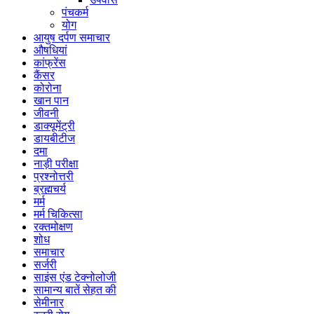
पंचकर्म
योग
आयुष दर्पण समाचार
औषधियां
कांफ्रेंस
कैंसर
कोरोना
खान पान
जीवनी
डाक्यूमेंट्री
डायबीटीज
दमा
नाड़ी परीक्षा
प्रश्नोत्तरी
ब्रह्मचर्य
मर्म
मर्म चिकित्सा
रक्तमोक्षण
शोध
समाचार
सर्जरी
साइंस एंड टेक्नोलोजी
सामान्य बातें सेहत की
सेमीनार