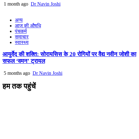
1 month ago
Dr Navin Joshi
अन्य
आज की औषधि
पंचकर्म
समाचार
स्वास्थ्य
आयुर्वेद की शक्ति: सोरायसिस के 20 रोगियों पर वैद्य नवीन जोशी का
सफल ‘वमन’ ट्रायल
5 months ago
Dr Navin Joshi
हम तक पहुंचें
L/4 C-block, Sarswati Vihar
Ajabpur Khurd,
Dehradun-248001
Uttarakhand, India
+91-9411137993
ayushdarpan@gmail.com