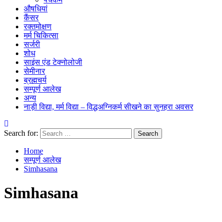
औषधियां
कैंसर
रक्तमोक्षण
मर्म चिकित्सा
सर्जरी
शोध
साइंस एंड टेक्नोलोजी
सेमीनार
ब्रह्मचर्य
सम्पूर्ण आलेख
अन्य
नाड़ी विद्या, मर्म विद्या – विद्धअग्निकर्म सीखने का सुनहरा अवसर
Search for:
Home
सम्पूर्ण आलेख
Simhasana
Simhasana