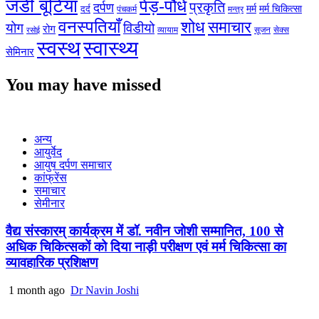
जडी बूटियाँ
पेड़-पौधे
प्रकृति
दर्पण
मर्म
मर्म चिकित्सा
दर्द
पंचकर्म
मन्त्र
वनस्पतियाँ
शोध
समाचार
योग
विडीयो
रोग
सेक्स
व्यायाम
सूजन
रसोई
स्वस्थ
स्वास्थ्य
सेमिनार
You may have missed
अन्य
आयुर्वेद
आयुष दर्पण समाचार
कांफ्रेंस
समाचार
सेमीनार
वैद्य संस्कारम् कार्यक्रम में डॉ. नवीन जोशी सम्मानित, 100 से
अधिक चिकित्सकों को दिया नाड़ी परीक्षण एवं मर्म चिकित्सा का
व्यावहारिक प्रशिक्षण
1 month ago
Dr Navin Joshi